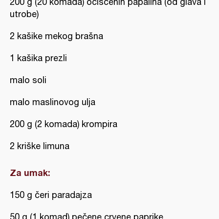
200 g (20 komada) očiščenih papalina (od glava i
utrobe)
2 kašike mekog brašna
1 kašika prezli
malo soli
malo maslinovog ulja
200 g (2 komada) krompira
2 kriške limuna
Za umak:
150 g čeri paradajza
50 g (1 komad) pečene crvene paprike