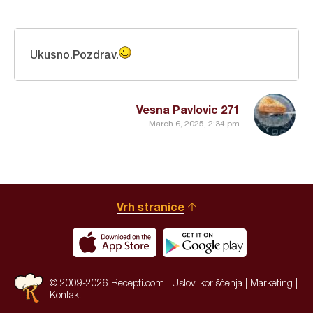
Ukusno.Pozdrav.
Vesna Pavlovic 271
March 6, 2025, 2:34 pm
Vrh stranice
© 2009-2026 Recepti.com |
Uslovi korišćenja
|
Marketing
|
Kontakt