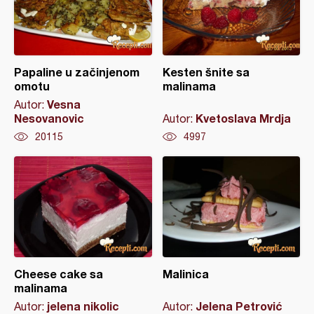
Papaline u začinjenom
Kesten šnite sa
omotu
malinama
Vesna
Autor:
Nesovanovic
Kvetoslava Mrdja
Autor:
20115
4997
Cheese cake sa
Malinica
malinama
jelena nikolic
Jelena Petrović
Autor:
Autor: