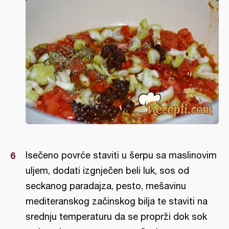
Isečeno povrće staviti u šerpu sa maslinovim
uljem, dodati izgnječen beli luk, sos od
seckanog paradajza, pesto, mešavinu
mediteranskog začinskog bilja te staviti na
srednju temperaturu da se proprži dok sok