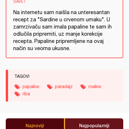
SAVET
Na internetu sam naišla na unteresantan
recept za "Sardine u crvenom umaku". U
zamrzivaču sam imala papaline te sam ih
odlučila pripremiti, uz manje korekcije
recepta. Papaline pripremljene na ovaj
način su veoma ukusne.
TAGOVI
papaline
paradajz
maline
riba
Najnoviji
Najpopularniji