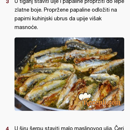
U tiganj staviti ulje i papaline propržiti do lepe
zlatne boje. Propržene papaline odložiti na
papirni kuhinjski ubrus da upije višak
masnoće.
U širu šerpu staviti malo maslinovog ulja. Čeri