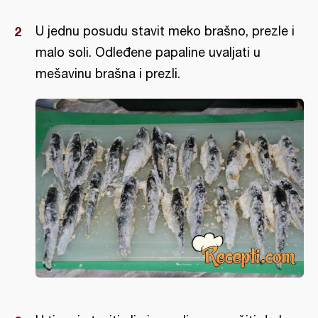
U jednu posudu stavit meko brašno, prezle i
malo soli. Odleđene papaline uvaljati u
mešavinu brašna i prezli.