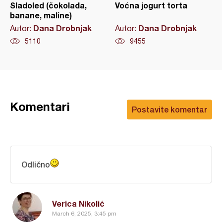
Sladoled (čokolada,
Voćna jogurt torta
banane, maline)
Dana Drobnjak
Dana Drobnjak
Autor:
Autor:
5110
9455
Komentari
Postavite komentar
Odlično
Verica Nikolić
March 6, 2025, 3:45 pm