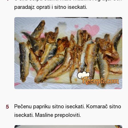
paradajz oprati i sitno iseckati.
Pečenu papriku sitno iseckati. Komarač sitno
iseckati. Masline prepoloviti.