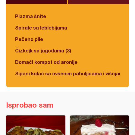
Plazma šnite
Spirale sa leblebijama
Pečeno pile
Čizkejk sa jagodama (3)
Domaći kompot od aronije
Sipani kolač sa ovsenim pahuljicama i višnjama
Isprobao sam