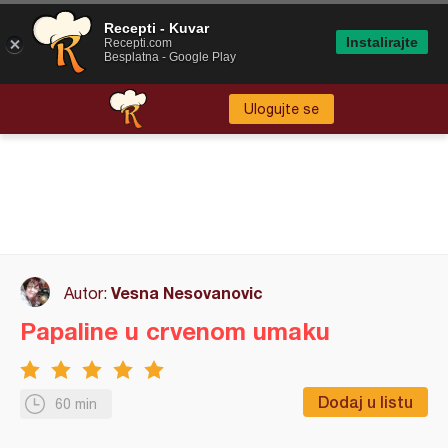
Recepti - Kuvar
Instalirajte
Recepti.com
Besplatna - Google Play
Ulogujte se
Vesna Nesovanovic
Autor:
Papaline u crvenom umaku
Dodaj u listu
60 min