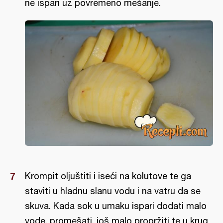
ne ispari uz povremeno mešanje.
Krompit oljuštiti i iseći na kolutove te ga
staviti u hladnu slanu vodu i na vatru da se
skuva. Kada sok u umaku ispari dodati malo
vode, promešati, još malo propržiti te u krug