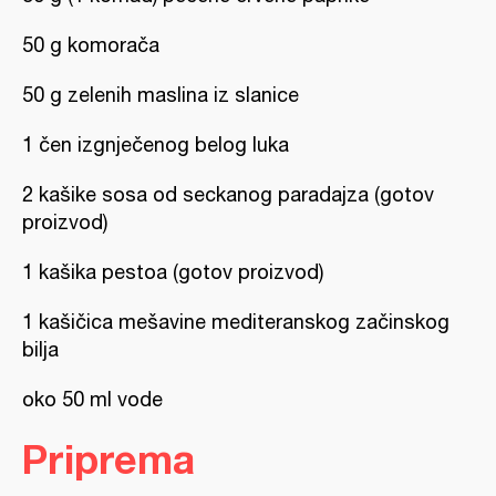
50 g komorača
50 g zelenih maslina iz slanice
1 čen izgnječenog belog luka
2 kašike sosa od seckanog paradajza (gotov
proizvod)
1 kašika pestoa (gotov proizvod)
1 kašičica mešavine mediteranskog začinskog
bilja
oko 50 ml vode
Priprema