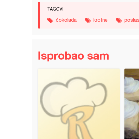
TAGOVI
čokolada
krofne
poslas
Isprobao sam
 koh