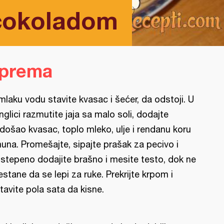
 čokoladom
iprema
mlaku vodu stavite kvasac i šećer, da odstoji. U
nglici razmutite jaja sa malo soli, dodajte
došao kvasac, toplo mleko, ulje i rendanu koru
muna. Promešajte, sipajte prašak za pecivo i
stepeno dodajite brašno i mesite testo, dok ne
estane da se lepi za ruke. Prekrijte krpom i
tavite pola sata da kisne.