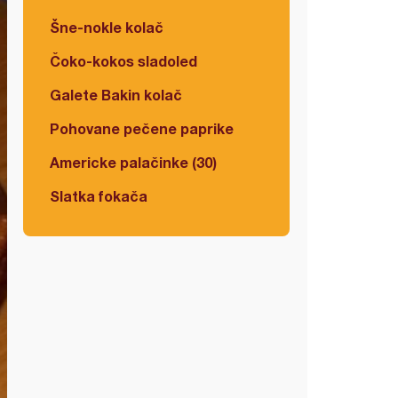
Šne-nokle kolač
Čoko-kokos sladoled
Galete Bakin kolač
Pohovane pečene paprike
Americke palačinke (30)
Slatka fokača