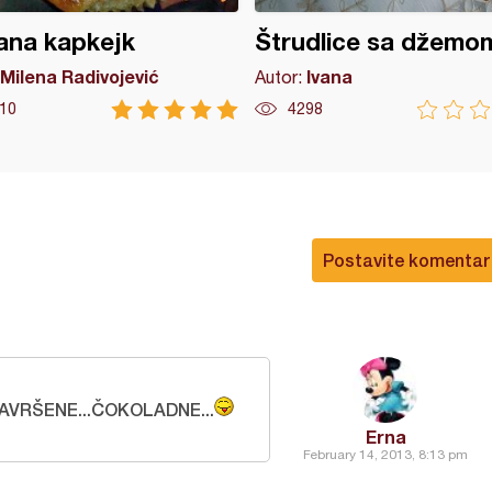
ana kapkejk
Štrudlice sa džemo
Milena Radivojević
Ivana
Autor:
10
4298
Postavite komentar
AVRŠENE...ČOKOLADNE...
Erna
February 14, 2013, 8:13 pm