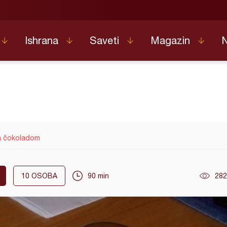
Ishrana
Saveti
Magazin
a čokoladom
10
OSOBA
90 min
282