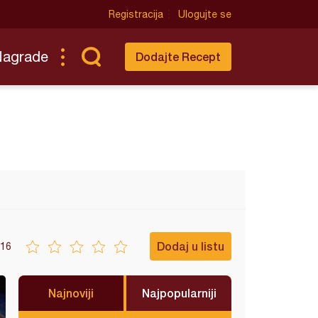
Registracija
Ulogujte se
Nagrade
Dodajte Recept
Dodaj u listu
16
Najnoviji
Najpopularniji