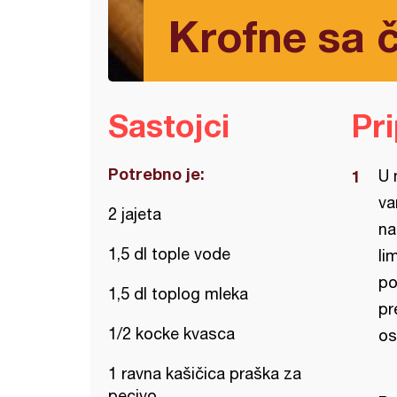
Krofne sa
Sastojci
Pr
Potrebno je:
U 
va
2 jajeta
na
1,5 dl tople vode
li
po
1,5 dl toplog mleka
pr
1/2 kocke kvasca
os
1 ravna kašičica praška za
pecivo