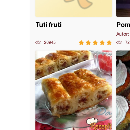
Tuti fruti
Pomo
Autor:
20945
72
orta (11)