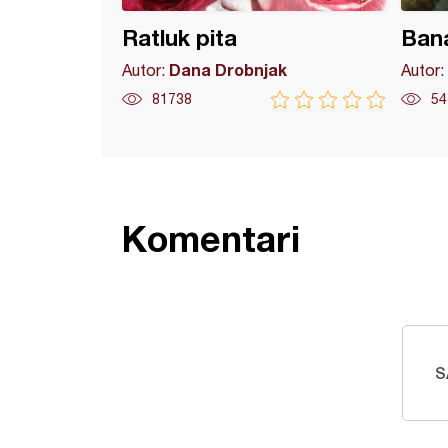
Ratluk pita
Ban
Dana Drobnjak
Autor:
Autor:
81738
54
Komentari
S