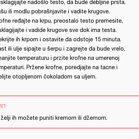
sklagijajte nadošlo testo, da bude debljine prsta.
šu ili modlu pobrašnjavite i vadite krugove.
ofne ređajte na krpu, preostalo testo premesite,
sklagijajte i vadide krugove sve dok ima testa.
ekrijte ih krpom i ostavite da odstoje 15 minuta.
st ili ulje sipajte u šerpu i zagrejte da bude vrelo,
anjite temperaturu i przite krofne na umerenoj
mperaturi. Pržene krofne, poredjajte na tacne i
elijte otopljenom čokoladom sa uljem.
VET
 želji ih možete puniti kremom ili džemom.