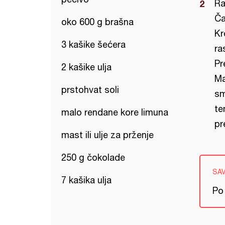
Ra
Ča
oko 600 g brašna
Kr
3 kašike šećera
ra
Pr
2 kašike ulja
Ma
prstohvat soli
sm
te
malo rendane kore limuna
pr
mast ili ulje za prženje
250 g čokolade
SA
7 kašika ulja
Po