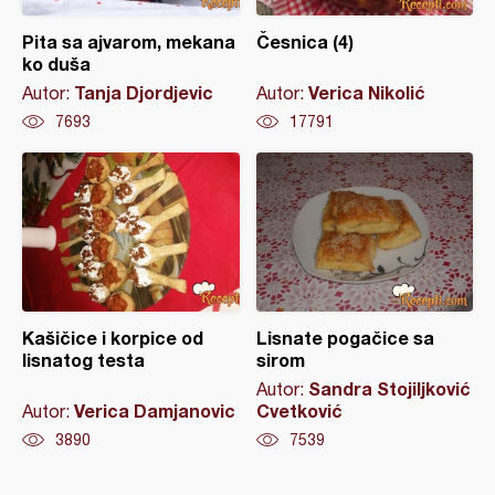
Pita sa ajvarom, mekana
Česnica (4)
ko duša
Tanja Djordjevic
Verica Nikolić
Autor:
Autor:
7693
17791
Kašičice i korpice od
Lisnate pogačice sa
lisnatog testa
sirom
Sandra Stojiljković
Autor:
Verica Damjanovic
Cvetković
Autor:
3890
7539