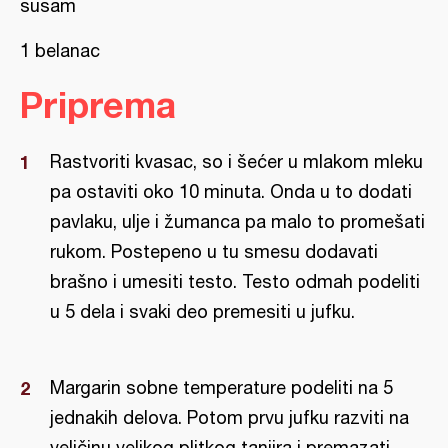
susam
1 belanac
Priprema
Rastvoriti kvasac, so i šećer u mlakom mleku
pa ostaviti oko 10 minuta. Onda u to dodati
pavlaku, ulje i žumanca pa malo to promešati
rukom. Postepeno u tu smesu dodavati
brašno i umesiti testo. Testo odmah podeliti
u 5 dela i svaki deo premesiti u jufku.
Margarin sobne temperature podeliti na 5
jednakih delova. Potom prvu jufku razviti na
veličinu velikog plitkog tanjira i premazati