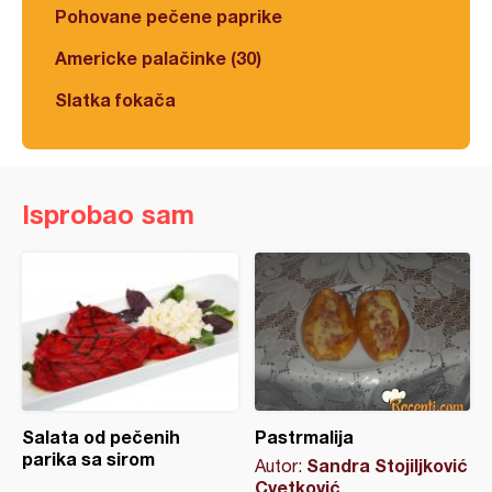
Pohovane pečene paprike
Americke palačinke (30)
Slatka fokača
Isprobao sam
Salata od pečenih
Pastrmalija
parika sa sirom
Sandra Stojiljković
Autor:
Cvetković