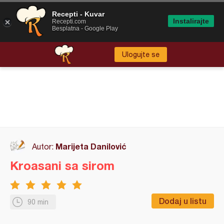
Recepti - Kuvar
Instalirajte
Recepti.com
Besplatna - Google Play
Ulogujte se
Marijeta Danilović
Autor:
Kroasani sa sirom
Dodaj u listu
90 min