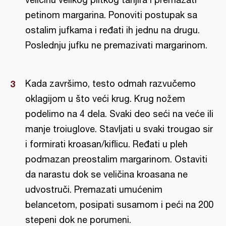
petinom margarina. Ponoviti postupak sa
ostalim jufkama i ređati ih jednu na drugu.
Poslednju jufku ne premazivati margarinom.
Kada završimo, testo odmah razvučemo
oklagijom u što veći krug. Krug nožem
podelimo na 4 dela. Svaki deo seći na veće ili
manje troiuglove. Stavljati u svaki trougao sir
i formirati kroasan/kiflicu. Ređati u pleh
podmazan preostalim margarinom. Ostaviti
da narastu dok se veličina kroasana ne
udvostruči. Premazati umućenim
belancetom, posipati susamom i peći na 200
stepeni dok ne porumeni.