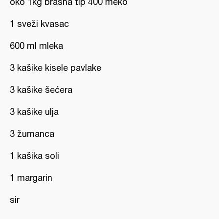
oko 1kg brašna tip 400 meko
1 sveži kvasac
600 ml mleka
3 kašike kisele pavlake
3 kašike šećera
3 kašike ulja
3 žumanca
1 kašika soli
1 margarin
sir