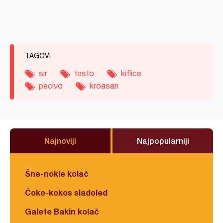
TAGOVI
sir
testo
kiflice
pecivo
kroasan
Najnoviji
Najpopularniji
Šne-nokle kolač
Čoko-kokos sladoled
Galete Bakin kolač