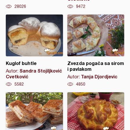
28026
9472
Kuglof buhtle
Zvezda pogača sa sirom
i pavlakom
Sandra Stojiljković
Autor:
Cvetković
Tanja Djordjevic
Autor:
5582
4850