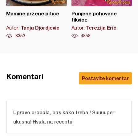
Mamine pržene pitice
Punjene pohovane
tikvice
Tanja Djordjevic
Terezija Erić
Autor:
Autor:
8353
4858
Komentari
Postavite komentar
Upravo probala, bas kako treba!! Suuuuper
ukusna! Hvala na receptu!