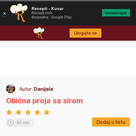
Recepti - Kuvar
Instalirajte
Recepti.com
Besplatna - Google Play
Ulogujte se
Danijela
Autor:
Obična proja sa sirom
Dodaj u listu
60 min