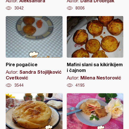
Aleksandra
Dana Drobnjak
Autor:
Autor:
3042
8006
Pire pogačice
Mafini slani sa kikirikijem
i čajnom
Sandra Stojiljković
Autor:
Cvetković
Milena Nestorović
Autor:
3544
4195