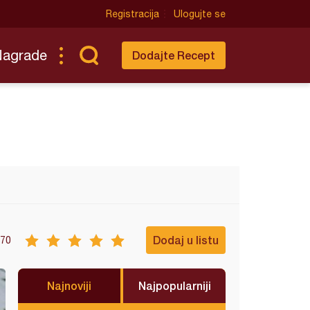
Registracija
Ulogujte se
Nagrade
Dodajte Recept
Dodaj u listu
70
Najnoviji
Najpopularniji