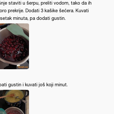
šnje staviti u šerpu, preliti vodom, tako da ih
oro prekrije. Dodati 3 kašike šećera. Kuvati
setak minuta, pa dodati gustin.
pati gustin i kuvati još koji minut.