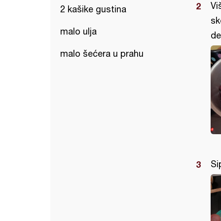
Vi
2 kašike gustina
sk
malo ulja
de
malo šećera u prahu
Si