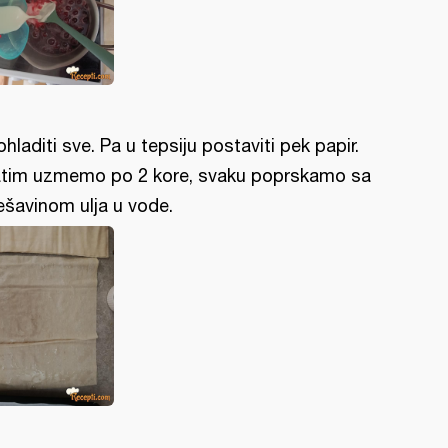
ohladiti sve. Pa u tepsiju postaviti pek papir.
tim uzmemo po 2 kore, svaku poprskamo sa
šavinom ulja u vode.