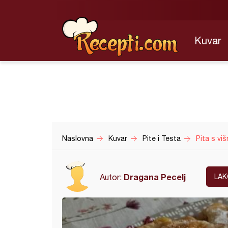
Kuvar
Naslovna
Kuvar
Pite i Testa
Pita s viš
Dragana Pecelj
Autor:
LAK