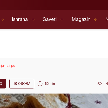
Ishrana
Saveti
Magazin
njama i pu
O
10
OSOBA
60 min
14