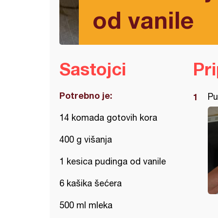
od vanile
Sastojci
Pr
Potrebno je:
Pu
14 komada gotovih kora
400 g višanja
1 kesica pudinga od vanile
6 kašika šećera
500 ml mleka