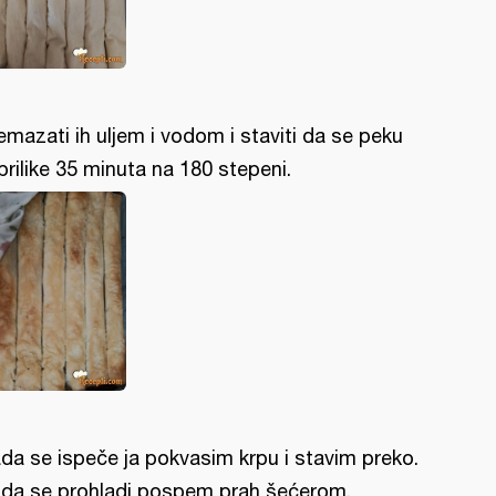
emazati ih uljem i vodom i staviti da se peku
prilike 35 minuta na 180 stepeni.
da se ispeče ja pokvasim krpu i stavim preko.
da se prohladi pospem prah šećerom.