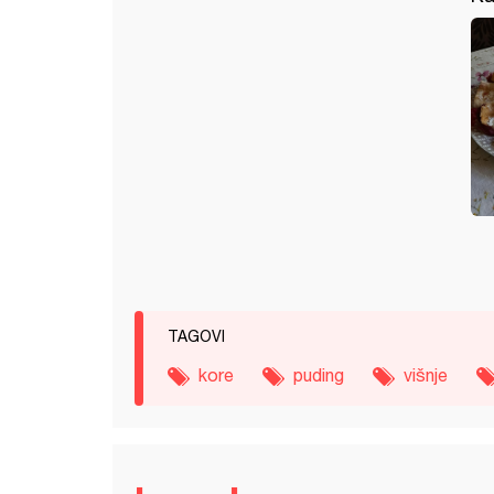
TAGOVI
kore
puding
višnje