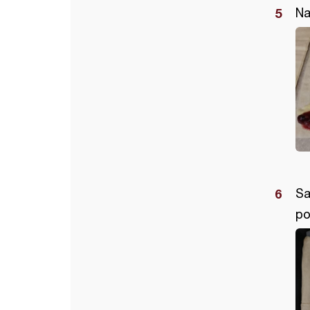
Na
Sa
po