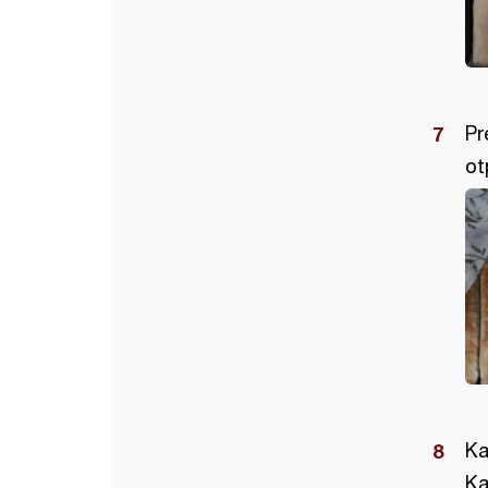
Pr
ot
Ka
Ka