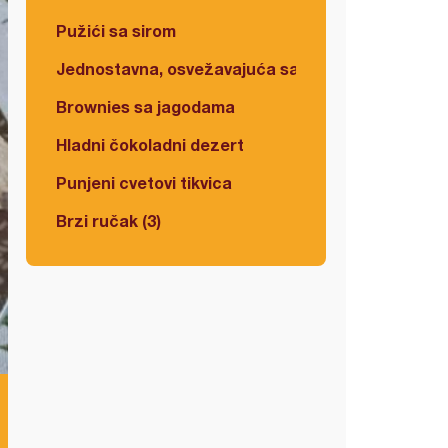
Pužići sa sirom
Jednostavna, osvežavajuća salata
Brownies sa jagodama
Hladni čokoladni dezert
Punjeni cvetovi tikvica
Brzi ručak (3)