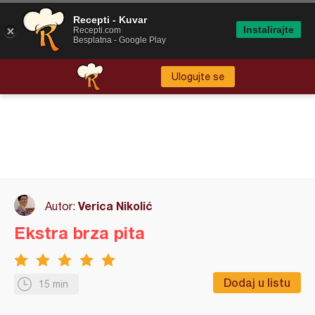
Recepti - Kuvar
Instalirajte
Recepti.com
Besplatna - Google Play
Ulogujte se
Verica Nikolić
Autor:
Ekstra brza pita
Dodaj u listu
15 min