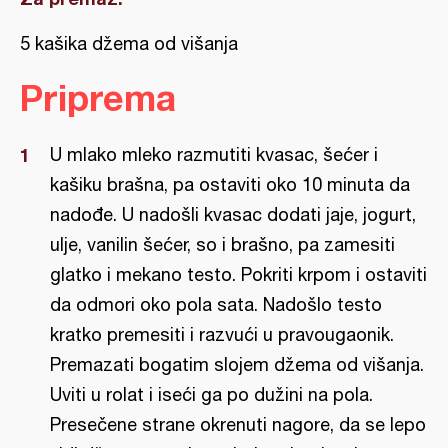
5 kašika džema od višanja
Priprema
U mlako mleko razmutiti kvasac, šećer i
kašiku brašna, pa ostaviti oko 10 minuta da
nadođe. U nadošli kvasac dodati jaje, jogurt,
ulje, vanilin šećer, so i brašno, pa zamesiti
glatko i mekano testo. Pokriti krpom i ostaviti
da odmori oko pola sata. Nadošlo testo
kratko premesiti i razvući u pravougaonik.
Premazati bogatim slojem džema od višanja.
Uviti u rolat i iseći ga po dužini na pola.
Presečene strane okrenuti nagore, da se lepo