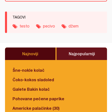
TAGOVI
testo
pecivo
džem
Najnoviji
Najpopularniji
Šne-nokle kolač
Čoko-kokos sladoled
Galete Bakin kolač
Pohovane pečene paprike
Americke palačinke (30)