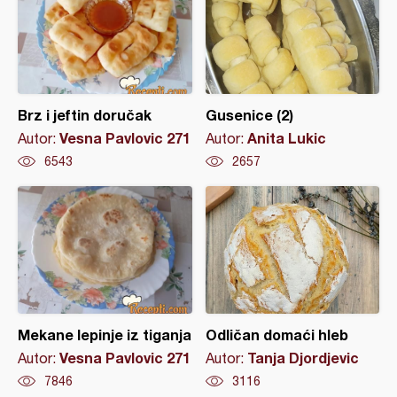
Brz i jeftin doručak
Gusenice (2)
Vesna Pavlovic 271
Anita Lukic
Autor:
Autor:
6543
2657
Mekane lepinje iz tiganja
Odličan domaći hleb
Vesna Pavlovic 271
Tanja Djordjevic
Autor:
Autor:
7846
3116