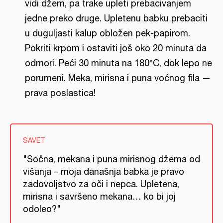
vidi džem, pa trake upleti prebacivanjem
jedne preko druge. Upletenu babku prebaciti
u duguljasti kalup obložen pek-papirom.
Pokriti krpom i ostaviti još oko 20 minuta da
odmori. Peći 30 minuta na 180°C, dok lepo ne
porumeni. Meka, mirisna i puna voćnog fila —
prava poslastica!
SAVET
"Sočna, mekana i puna mirisnog džema od
višanja – moja današnja babka je pravo
zadovoljstvo za oči i nepca. Upletena,
mirisna i savršeno mekana… ko bi joj
odoleo?"