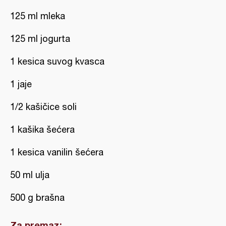
125 ml mleka
125 ml jogurta
1 kesica suvog kvasca
1 jaje
1/2 kašičice soli
1 kašika šećera
1 kesica vanilin šećera
50 ml ulja
500 g brašna
Za premaz: