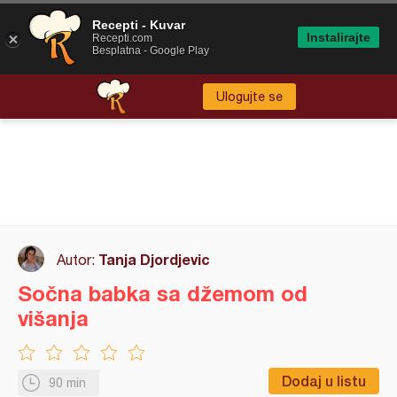
Recepti - Kuvar
Instalirajte
Recepti.com
Besplatna - Google Play
Ulogujte se
Tanja Djordjevic
Autor:
Sočna babka sa džemom od
višanja
Dodaj u listu
90 min