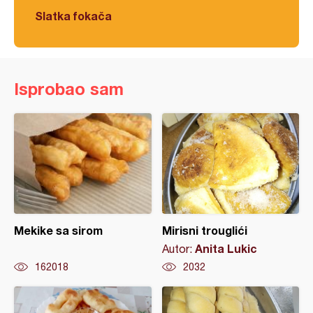
Slatka fokača
Isprobao sam
Mekike sa sirom
Mirisni trouglići
Anita Lukic
Autor:
162018
2032