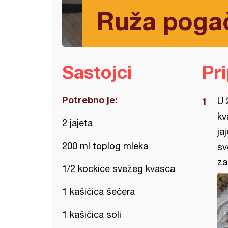
Ruža pogač
Sastojci
Pr
Potrebno je:
U 
kv
2 jajeta
ja
200 ml toplog mleka
sv
za
1/2 kockice svežeg kvasca
1 kašičica šećera
1 kašičica soli