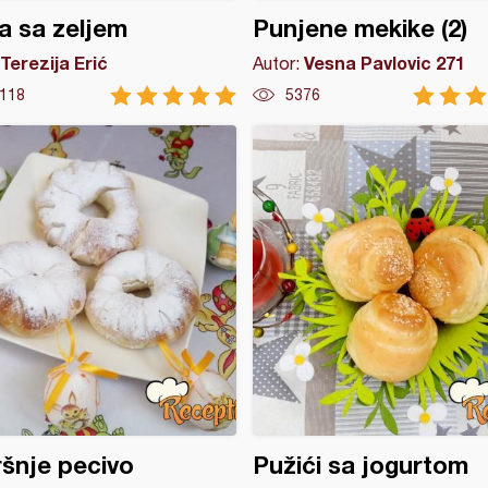
a sa zeljem
Punjene mekike (2)
Terezija Erić
Vesna Pavlovic 271
Autor:
118
5376
šnje pecivo
Pužići sa jogurtom