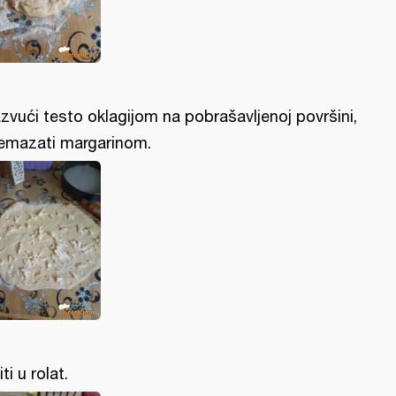
zvući testo oklagijom na pobrašavljenoj površini,
emazati margarinom.
ti u rolat.