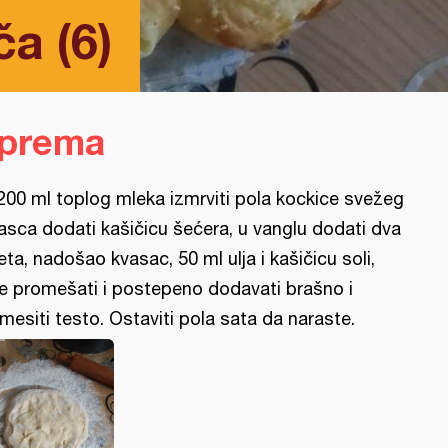
a (6)
iprema
200 ml toplog mleka izmrviti pola kockice svežeg
asca dodati kašičicu šećera, u vanglu dodati dva
jeta, nadošao kvasac, 50 ml ulja i kašičicu soli,
e promešati i postepeno dodavati brašno i
mesiti testo. Ostaviti pola sata da naraste.