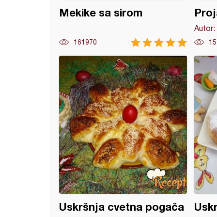
Mekike sa sirom
Proj
Autor:
161970
15
l pecivo (3)
Uskršnja cvetna pogača
Uskr