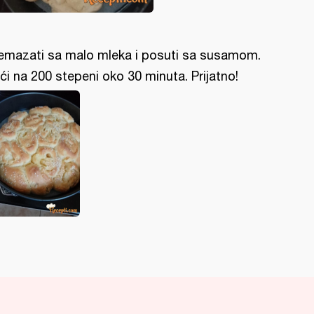
emazati sa malo mleka i posuti sa susamom.
ći na 200 stepeni oko 30 minuta. Prijatno!