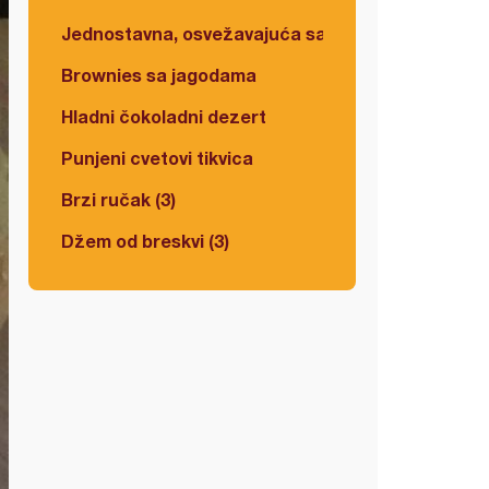
Jednostavna, osvežavajuća salata
Brownies sa jagodama
Hladni čokoladni dezert
Punjeni cvetovi tikvica
Brzi ručak (3)
Džem od breskvi (3)