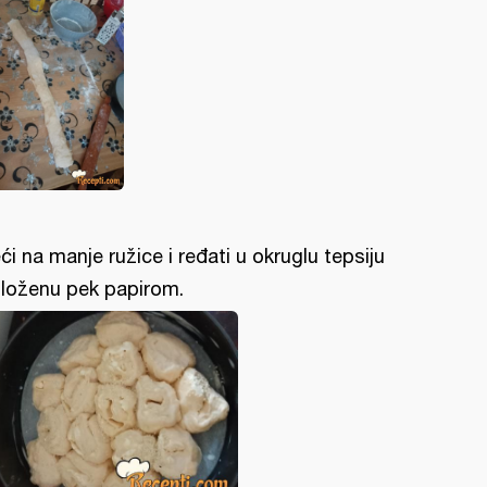
ći na manje ružice i ređati u okruglu tepsiju
loženu pek papirom.