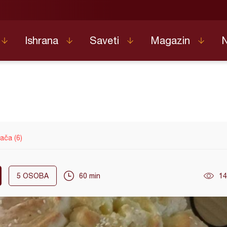
Ishrana
Saveti
Magazin
ača (6)
5
OSOBA
60 min
14