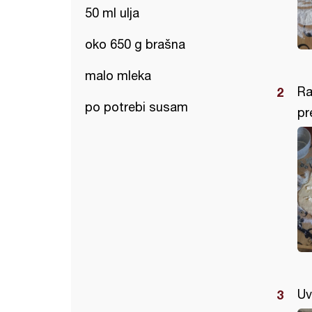
50 ml ulja
oko 650 g brašna
malo mleka
Ra
po potrebi susam
pr
Uvi