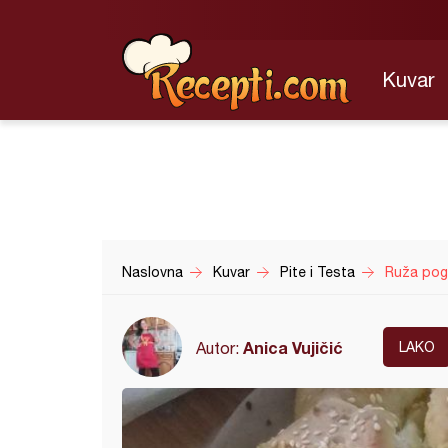
Kuvar
Naslovna
Kuvar
Pite i Testa
Ruža pog
Anica Vujičić
Autor:
LAKO