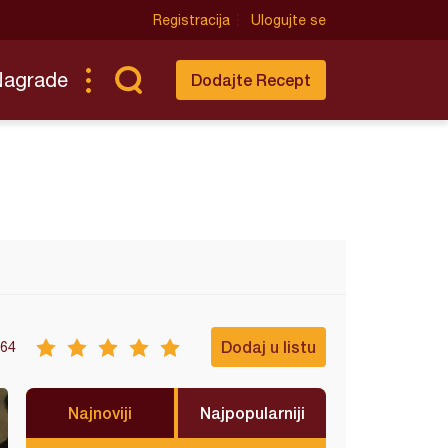
Registracija
Ulogujte se
Nagrade
Dodajte Recept
Dodaj u listu
64
Najnoviji
Najpopularniji