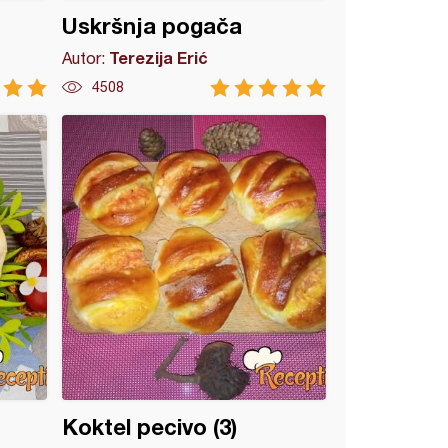
Uskršnja pogača
Terezija Erić
Autor:
4508
Koktel pecivo (3)