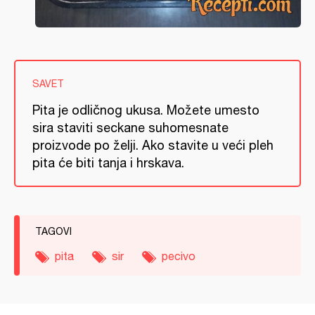
SAVET
Pita je odličnog ukusa. Možete umesto
sira staviti seckane suhomesnate
proizvode po želji. Ako stavite u veći pleh
pita će biti tanja i hrskava.
TAGOVI
pita
sir
pecivo