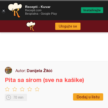
Recepti - Kuvar
Instalirajte
Recepti.com
Besplatna - Google Play
Ulogujte se
Danijela Žikić
Autor:
Pita sa sirom (sve na kašike)
Dodaj u listu
70 min