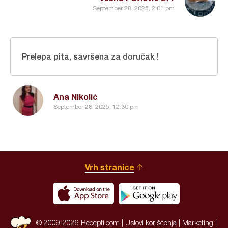
September 28, 2025, 2:01 pm
Prelepa pita, savršena za doručak !
Ana Nikolić
September 28, 2025, 12:30 pm
Vrh stranice
© 2009-2026 Recepti.com |
Uslovi korišćenja
|
Marketing
|