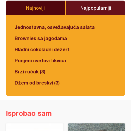
Najnoviji
Najpopularniji
Jednostavna, osvežavajuća salata
Brownies sa jagodama
Hladni čokoladni dezert
Punjeni cvetovi tikvica
Brzi ručak (3)
Džem od breskvi (3)
Isprobao sam