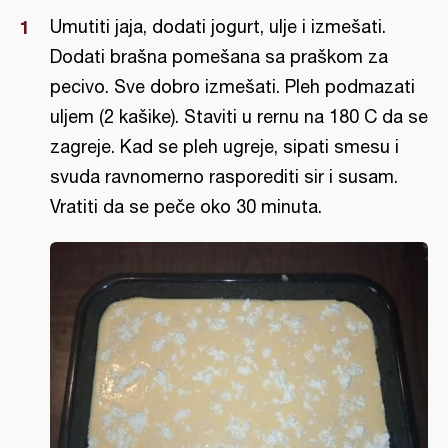
Umutiti jaja, dodati jogurt, ulje i izmešati.
Dodati brašna pomešana sa praškom za
pecivo. Sve dobro izmešati. Pleh podmazati
uljem (2 kašike). Staviti u rernu na 180 C da se
zagreje. Kad se pleh ugreje, sipati smesu i
svuda ravnomerno rasporediti sir i susam.
Vratiti da se peče oko 30 minuta.