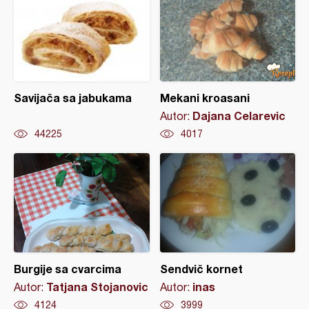
Savijača sa jabukama
Mekani kroasani
Dajana Celarevic
Autor:
44225
4017
Burgije sa cvarcima
Sendvič kornet
Tatjana Stojanovic
inas
Autor:
Autor:
4124
3999