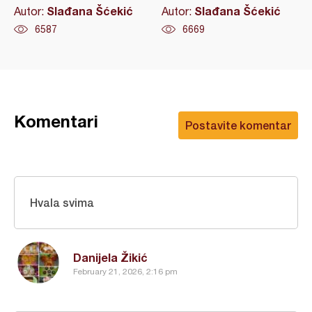
Slađana Šćekić
Slađana Šćekić
Autor:
Autor:
6587
6669
Komentari
Postavite komentar
Hvala svima
Danijela Žikić
February 21, 2026, 2:16 pm