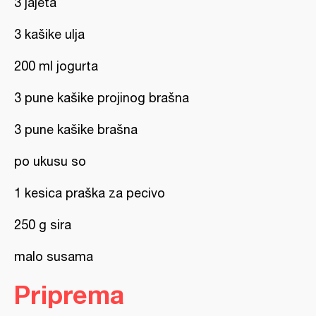
3 jajeta
3 kašike ulja
200 ml jogurta
3 pune kašike projinog brašna
3 pune kašike brašna
po ukusu so
1 kesica praška za pecivo
250 g sira
malo susama
Priprema