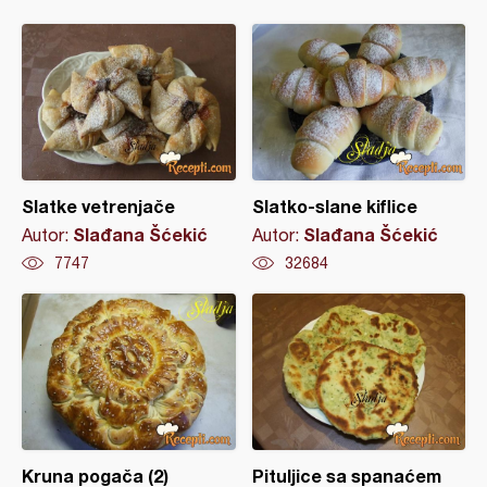
Slatke vetrenjače
Slatko-slane kiflice
Slađana Šćekić
Slađana Šćekić
Autor:
Autor:
7747
32684
Kruna pogača (2)
Pituljice sa spanaćem