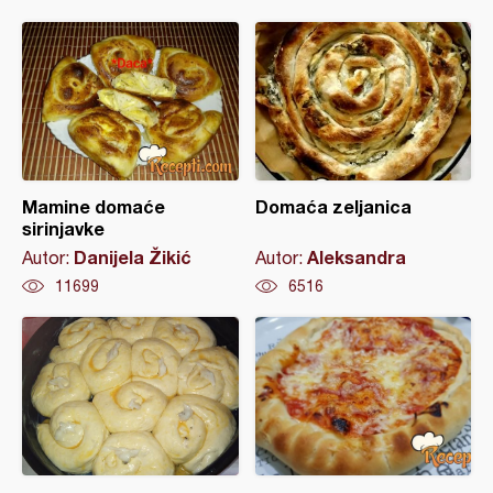
Mamine domaće
Domaća zeljanica
sirinjavke
Danijela Žikić
Aleksandra
Autor:
Autor:
11699
6516