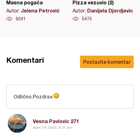
Masna pogača
Pizza vezuvio (2)
Jelena Petrović
Danijela Djordjevic
Autor:
Autor:
9241
5475
Komentari
Postavite komentar
Odlično.Pozdrav.
Vesna Pavlovic 271
April 19, 2025, 8:31 am