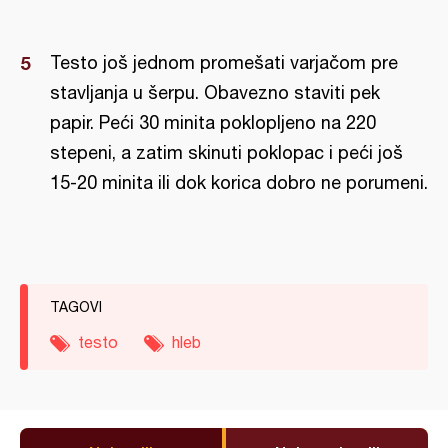
Testo još jednom promešati varjačom pre
stavljanja u šerpu. Obavezno staviti pek
papir. Peći 30 minita poklopljeno na 220
stepeni, a zatim skinuti poklopac i peći još
15-20 minita ili dok korica dobro ne porumeni.
TAGOVI
testo
hleb