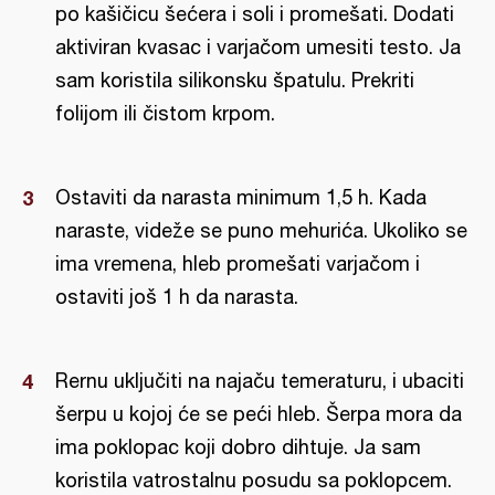
po kašičicu šećera i soli i promešati. Dodati
aktiviran kvasac i varjačom umesiti testo. Ja
sam koristila silikonsku špatulu. Prekriti
folijom ili čistom krpom.
Ostaviti da narasta minimum 1,5 h. Kada
naraste, videže se puno mehurića. Ukoliko se
ima vremena, hleb promešati varjačom i
ostaviti još 1 h da narasta.
Rernu uključiti na najaču temeraturu, i ubaciti
šerpu u kojoj će se peći hleb. Šerpa mora da
ima poklopac koji dobro dihtuje. Ja sam
koristila vatrostalnu posudu sa poklopcem.