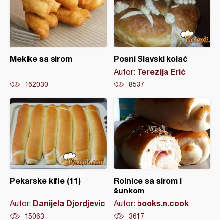
Mekike sa sirom
Posni Slavski kolač
Terezija Erić
Autor:
162030
8537
Pekarske kifle (11)
Rolnice sa sirom i
šunkom
Danijela Djordjevic
books.n.cook
Autor:
Autor:
15063
3617