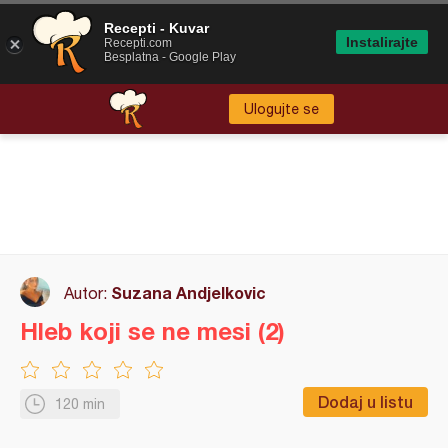
Recepti - Kuvar
Instalirajte
Recepti.com
Besplatna - Google Play
Ulogujte se
Suzana Andjelkovic
Autor:
Hleb koji se ne mesi (2)
Dodaj u listu
120 min