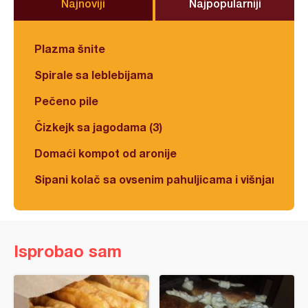
Najnoviji
Najpopularniji
Plazma šnite
Spirale sa leblebijama
Pečeno pile
Čizkejk sa jagodama (3)
Domaći kompot od aronije
Sipani kolač sa ovsenim pahuljicama i višnjama
Isprobao sam