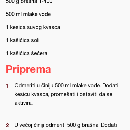
500 g brašna T-400
500 ml mlake vode
1 kesica suvog kvasca
1 kašičica soli
1 kašičica šećera
Priprema
Odmeriti u činiju 500 ml mlake vode. Dodati
kesicu kvasca, promešati i ostaviti da se
aktivira.
U većoj činiji odmeriti 500 g brašna. Dodati