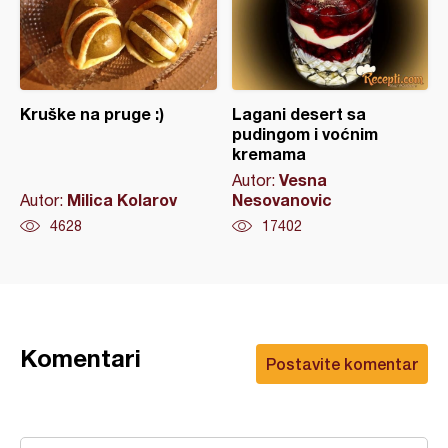
Kruške na pruge :)
Lagani desert sa
pudingom i voćnim
kremama
Vesna
Autor:
Milica Kolarov
Nesovanovic
Autor:
4628
17402
Komentari
Postavite komentar