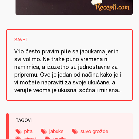
SAVET
Vrlo često pravim pite sa jabukama jer ih
svi volimo. Ne traže puno vremena ni
namirnica, a izuzetno su jednostavne za
pripremu. Ovo je jedan od načina kako je i
vi možete napraviti za svoje ukućane, a
verujte veoma je ukusna, sočna i mirisna...
TAGOVI
pita
jabuke
suvo grožđe
cimet
vanila