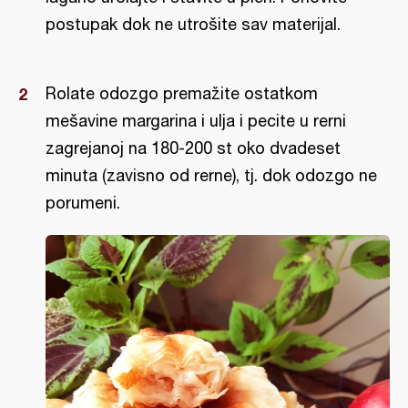
postupak dok ne utrošite sav materijal.
Rolate odozgo premažite ostatkom
mešavine margarina i ulja i pecite u rerni
zagrejanoj na 180-200 st oko dvadeset
minuta (zavisno od rerne), tj. dok odozgo ne
porumeni.