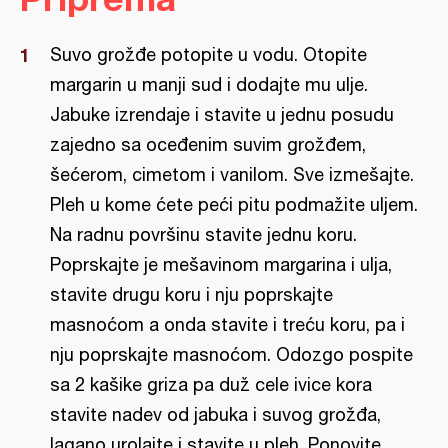
Suvo grožđe potopite u vodu. Otopite
margarin u manji sud i dodajte mu ulje.
Jabuke izrendaje i stavite u jednu posudu
zajedno sa oceđenim suvim grožđem,
šećerom, cimetom i vanilom. Sve izmešajte.
Pleh u kome ćete peći pitu podmažite uljem.
Na radnu površinu stavite jednu koru.
Poprskajte je mešavinom margarina i ulja,
stavite drugu koru i nju poprskajte
masnoćom a onda stavite i treću koru, pa i
nju poprskajte masnoćom. Odozgo pospite
sa 2 kašike griza pa duž cele ivice kora
stavite nadev od jabuka i suvog grožđa,
lagano urolajte i stavite u pleh. Ponovite