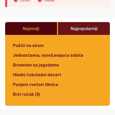
Najnoviji
Najpopularniji
Pužići sa sirom
Jednostavna, osvežavajuća salata
Brownies sa jagodama
Hladni čokoladni dezert
Punjeni cvetovi tikvica
Brzi ručak (3)