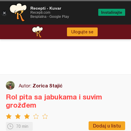
Recepti - Kuvar
Instalirajte
Recepti.com
Besplatna - Google Play
Ulogujte se
Zorica Stajić
Autor:
Rol pita sa jabukama i suvim
grožđem
Dodaj u listu
70 min