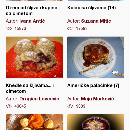
Džem od šljiva i kupina
Kolač sa šljivama (14)
sa cimetom
Ivana Antić
Suzana Mitic
Autor:
Autor:
15873
17588
Knedle sa šljivama... i
Američke palačinke (7)
cimetom
Dragica Lovcevic
Maja Marković
Autor:
Autor:
43645
9033