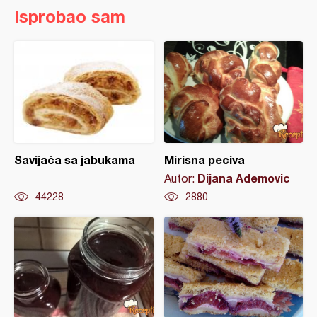
Isprobao sam
Savijača sa jabukama
Mirisna peciva
Dijana Ademovic
Autor:
44228
2880