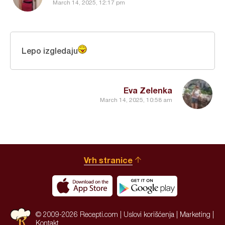
March 14, 2025, 12:17 pm
Lepo izgledaju
Eva Zelenka
March 14, 2025, 10:58 am
Vrh stranice
© 2009-2026 Recepti.com |
Uslovi korišćenja
|
Marketing
|
Kontakt