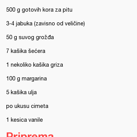
500 g gotovih kora za pitu
3-4 jabuka (zavisno od veličine)
50 g suvog grožđa
7 kašika šećera
1 nekoliko kašika griza
100 g margarina
5 kašika ulja
po ukusu cimeta
1 kesica vanile
Priprema