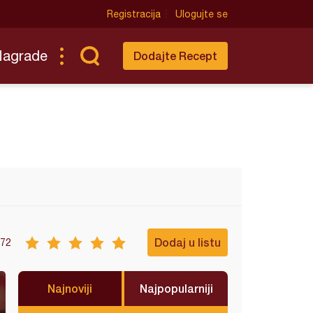
Registracija
Ulogujte se
Nagrade
Dodajte Recept
Dodaj u listu
72
Najnoviji
Najpopularniji