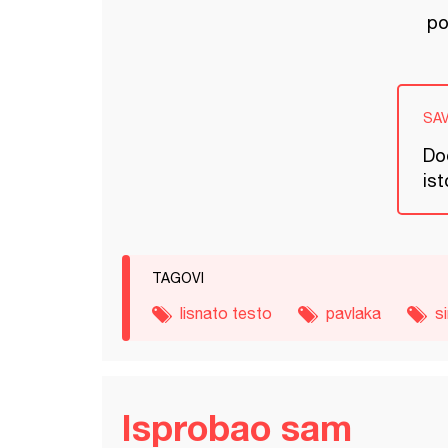
po
SA
Dod
is
TAGOVI
lisnato testo
pavlaka
si
Isprobao sam