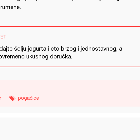
rumene.
VET
ajte šolju jogurta i eto brzog i jednostavnog, a
tovremeno ukusnog doručka.
r
pogačice