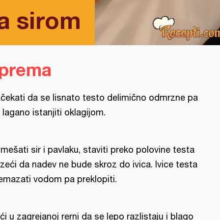
a sirom
iprema
čekati da se lisnato testo delimično odmrzne pa
 lagano istanjiti oklagijom.
mešati sir i pavlaku, staviti preko polovine testa
zeći da nadev ne bude skroz do ivica. Ivice testa
emazati vodom pa preklopiti.
ći u zagrejanoj rerni da se lepo razlistaju i blago