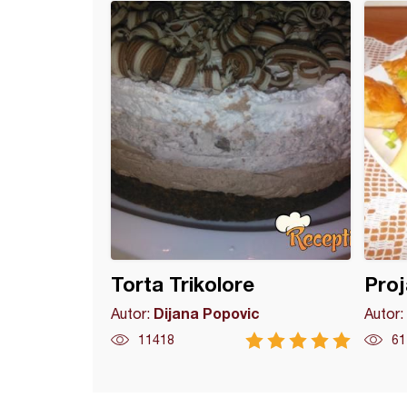
 sa sirom
Torta Trikolore
Proj
Dijana Popovic
Autor:
Autor:
11418
61