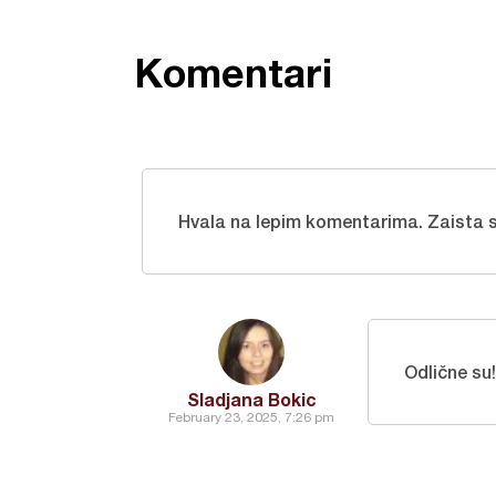
Komentari
Hvala na lepim komentarima. Zaista s
Odlične su!
Sladjana Bokic
February 23, 2025, 7:26 pm