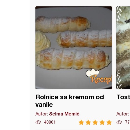
ke sa sirom (3)
Rolnice sa kremom od
Tost
vanile
Selma Memić
Autor:
Autor:
40801
77