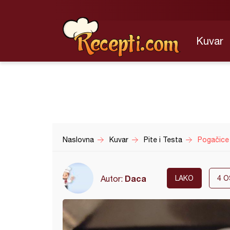
Kuvar
Naslovna
Kuvar
Pite i Testa
Pogačice
Daca
Autor:
LAKO
4
O