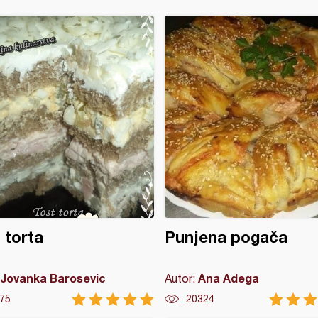
 torta
Punjena pogača
Jovanka Barosevic
Ana Adega
Autor:
75
20324