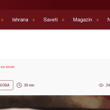
Ishrana
Saveti
Magazin
 sa sirom
SOBA
30 min
24