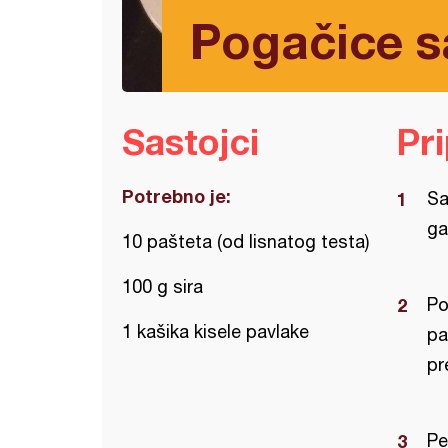
Pogačice s
Sastojci
Pr
Potrebno je:
Sa
ga
10 pašteta (od lisnatog testa)
100 g sira
Po
1 kašika kisele pavlake
pa
pr
Pe