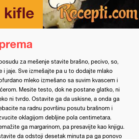
kifle
iprema
posudu za mešenje stavite brašno, pecivo, so,
je i jaje. Sve izmešajte pa u to dodajte mlako
ofurdano mleko izmešano sa suvim kvascem i
ćerom. Mesite testo, dok ne postane glatko, ni
ko ni tvrdo. Ostavite ga da uskisne, a onda ga
ebacite na radnu površinu posutu brašnom i
zvucite oklagijom debljine pola centimetara.
emažite ga margarinom, pa presavijte kao knjigu.
tavite da odstoji desetak minuta pa ga ponovo