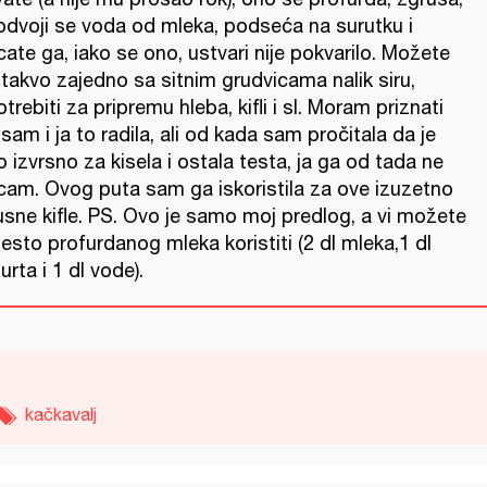
 odvoji se voda od mleka, podseća na surutku i
ate ga, iako se ono, ustvari nije pokvarilo. Možete
takvo zajedno sa sitnim grudvicama nalik siru,
trebiti za pripremu hleba, kifli i sl. Moram priznati
sam i ja to radila, ali od kada sam pročitala da je
 izvrsno za kisela i ostala testa, ja ga od tada ne
cam. Ovog puta sam ga iskoristila za ove izuzetno
usne kifle. PS. Ovo je samo moj predlog, a vi možete
sto profurdanog mleka koristiti (2 dl mleka,1 dl
urta i 1 dl vode).
kačkavalj