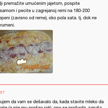
lji premažite umućenim jajetom, pospite
samom i pecite u zagrejanoj rerni na 180-200
epeni (zavisno od rerne), oko pola sata. tj. dok ne
rumeni.
VET
rujem da vam se dešavalo da, kada stavite mleko da
ate (a nije mu prošao rok), ono se profurda, zgruša,