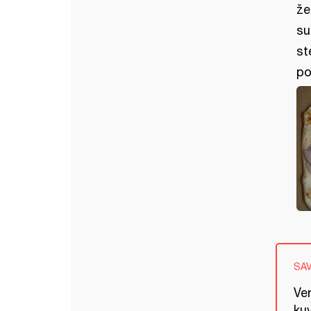
že
su
st
po
SA
Ve
kuv