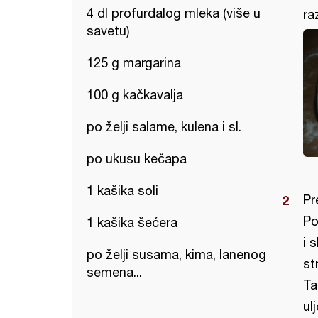
4 dl profurdalog mleka (više u
ra
savetu)
125 g margarina
100 g kačkavalja
po želji salame, kulena i sl.
po ukusu kečapa
1 kašika soli
Pr
Po
1 kašika šećera
i 
po želji susama, kima, lanenog
st
semena...
Ta
ul