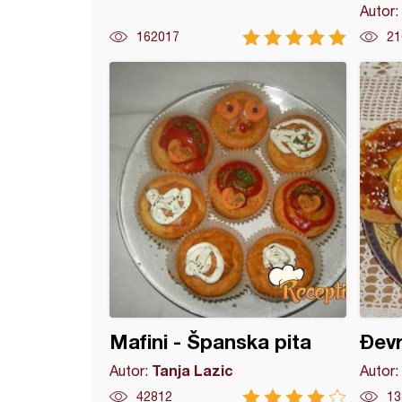
Autor:
162017
21
 kifle
Mafini - Španska pita
Đev
Tanja Lazic
Autor:
Autor:
42812
13