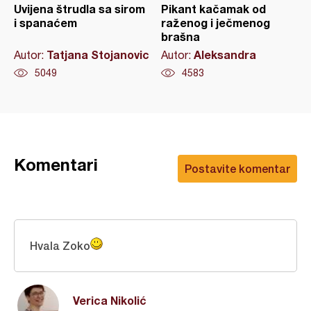
Uvijena štrudla sa sirom
Pikant kačamak od
i spanaćem
raženog i ječmenog
brašna
Tatjana Stojanovic
Aleksandra
Autor:
Autor:
5049
4583
Komentari
Postavite komentar
Hvala Zoko
Verica Nikolić