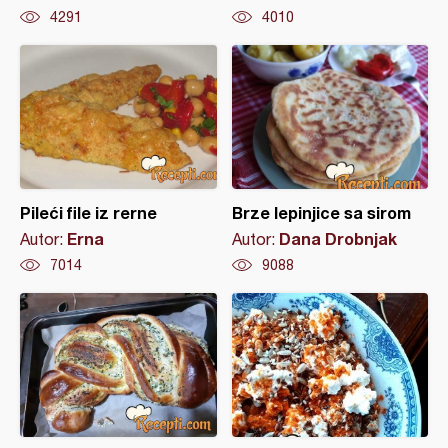
4291
4010
Pileći file iz rerne
Brze lepinjice sa sirom
Erna
Dana Drobnjak
Autor:
Autor:
7014
9088