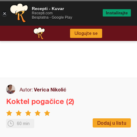
Recepti - Kuvar
Instalirajte
Recepti.com
Besplatna - Google Play
Ulogujte se
Verica Nikolić
Autor:
Koktel pogačice (2)
Dodaj u listu
60 min