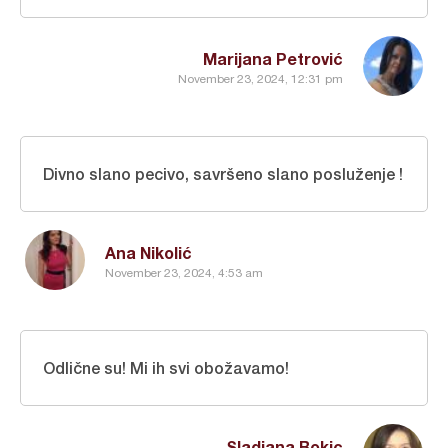
Marijana Petrović
November 23, 2024, 12:31 pm
Divno slano pecivo, savršeno slano posluženje !
Ana Nikolić
November 23, 2024, 4:53 am
Odlične su! Mi ih svi obožavamo!
Sladjana Bokic