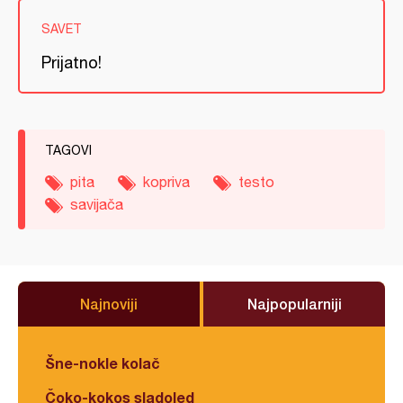
SAVET
Prijatno!
TAGOVI
pita
kopriva
testo
savijača
Najnoviji
Najpopularniji
Šne-nokle kolač
Čoko-kokos sladoled