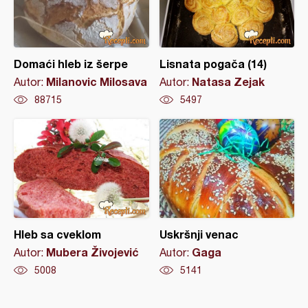
Domaći hleb iz šerpe
Lisnata pogača (14)
Milanovic Milosava
Natasa Zejak
Autor:
Autor:
88715
5497
Hleb sa cveklom
Uskršnji venac
Mubera Živojević
Gaga
Autor:
Autor:
5008
5141