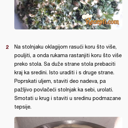
Na stolnjaku oklagijom rasući koru što više,
pouljiti, a onda rukama rastanjiti koru što više
preko stola. Sa duže strane stola prebaciti
kraj ka sredini. Isto uraditi i s druge strane.
Poprskati uljem, staviti deo nadeva, pa
pažljivo povlačeći stolnjak ka sebi, urolati.
Smotati u krug i staviti u sredinu podmazane
tepsije.