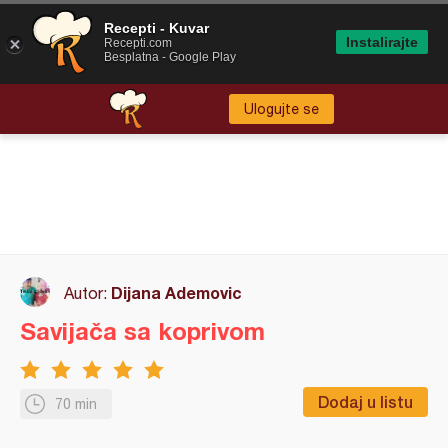
Recepti - Kuvar
Instalirajte
Recepti.com
Besplatna - Google Play
Ulogujte se
Dijana Ademovic
Autor:
Savijača sa koprivom
Dodaj u listu
70 min