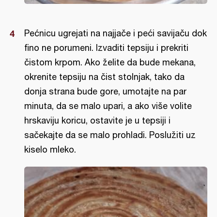
Pećnicu ugrejati na najjače i peći savijaču dok
fino ne porumeni. Izvaditi tepsiju i prekriti
čistom krpom. Ako želite da bude mekana,
okrenite tepsiju na čist stolnjak, tako da
donja strana bude gore, umotajte na par
minuta, da se malo upari, a ako više volite
hrskaviju koricu, ostavite je u tepsiji i
sačekajte da se malo prohladi. Poslužiti uz
kiselo mleko.