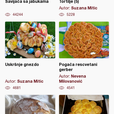
Savijača sa jabukama
Tortilje (5)
Suzana Mitic
Autor:
44244
5228
Uskršnje gnezdo
Pogača rescvetani
gerber
Nevena
Autor:
Suzana Mitic
Milovanović
Autor:
4681
4541