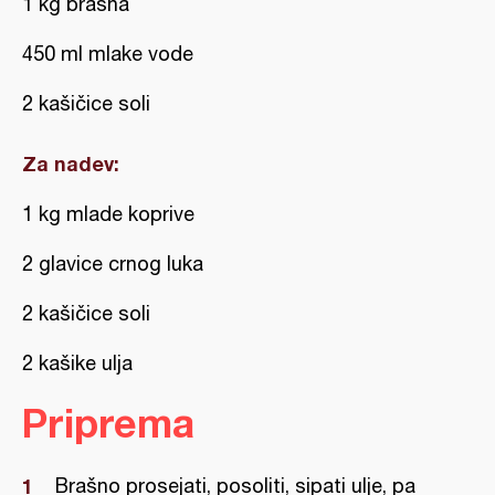
1 kg brašna
450 ml mlake vode
2 kašičice soli
Za nadev:
1 kg mlade koprive
2 glavice crnog luka
2 kašičice soli
2 kašike ulja
Priprema
Brašno prosejati, posoliti, sipati ulje, pa