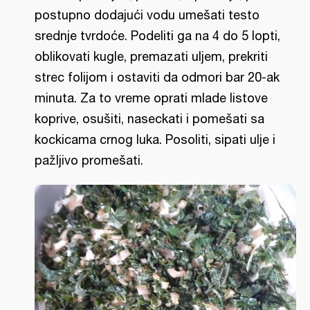
postupno dodajući vodu umešati testo
srednje tvrdoće. Podeliti ga na 4 do 5 lopti,
oblikovati kugle, premazati uljem, prekriti
strec folijom i ostaviti da odmori bar 20-ak
minuta. Za to vreme oprati mlade listove
koprive, osušiti, naseckati i pomešati sa
kockicama crnog luka. Posoliti, sipati ulje i
pažljivo promešati.