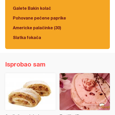
Galete Bakin kolač
Pohovane pečene paprike
Americke palačinke (30)
Slatka fokača
Isprobao sam