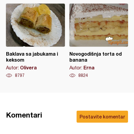
Baklava sa jabukama i
Novogodišnja torta od
keksom
banana
Olivera
Erna
Autor:
Autor:
8797
8824
Komentari
Postavite komentar