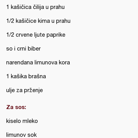
1 kašičica čilija u prahu
1/2 kašičice kima u prahu
1/2 crvene ljute paprike
so i crni biber
narendana limunova kora
1 kašika brašna
ulje za prženje
Za sos:
kiselo mleko
limunov sok