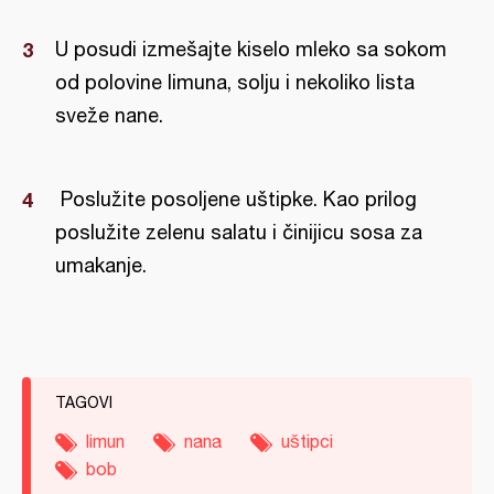
U posudi izmešajte kiselo mleko sa sokom
od polovine limuna, solju i nekoliko lista
sveže nane.
Poslužite posoljene uštipke. Kao prilog
poslužite zelenu salatu i činijicu sosa za
umakanje.
TAGOVI
limun
nana
uštipci
bob