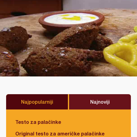
Najpopularniji
Najnoviji
Testo za palačinke
Original testo za američke palačinke