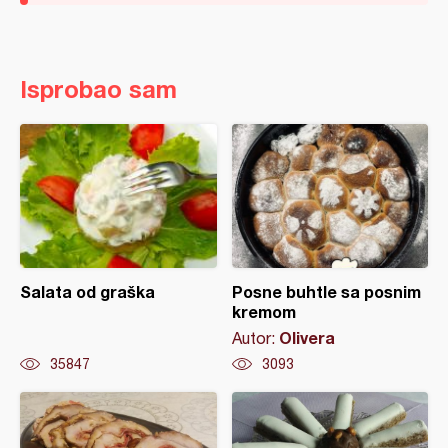
Isprobao sam
Salata od graška
Posne buhtle sa posnim
kremom
Olivera
Autor:
35847
3093