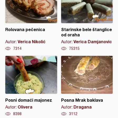
Rolovana pečenica
Starinske bele štanglice
od oraha
Verica Nikolić
Verica Damjanovic
Autor:
Autor:
7314
75315
Posni domaći majonez
Posna Mrak baklava
Olivera
Dragana
Autor:
Autor:
8398
3112