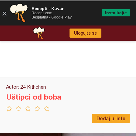
Recepti - Kuvar
Instalirajte
Recepti.com
Besplatna - Google Play
Ulogujte se
Autor: 24 Kithchen
Uštipci od boba
Dodaj u listu