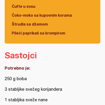
Ćufte u sosu
Čoko-moko sa kupovnim korama
Štrudla sa džemom
Pileći paprikaš sa krompirom
Sastojci
Potrebno je:
250 g boba
3 stabljike svežeg korijandera
1 stabljika sveže nane