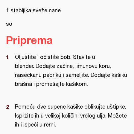
1 stabljika sveže nane
so
Priprema
Oljuštite i očistite bob. Stavite u
blender. Dodajte začine, limunovu koru,
naseckanu papriku i sameljite. Dodajte kašiku
brašna i promešajte kašikom.
Pomoću dve supene kašike oblikujte uštipke.
Ispržite ih u velikoj količini vrelog ulja. Možete
ih i ispeći u rerni.