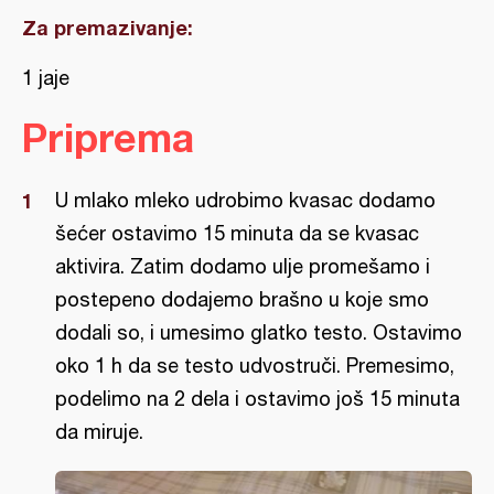
Za premazivanje:
1 jaje
Priprema
U mlako mleko udrobimo kvasac dodamo
šećer ostavimo 15 minuta da se kvasac
aktivira. Zatim dodamo ulje promešamo i
postepeno dodajemo brašno u koje smo
dodali so, i umesimo glatko testo. Ostavimo
oko 1 h da se testo udvostruči. Premesimo,
podelimo na 2 dela i ostavimo još 15 minuta
da miruje.