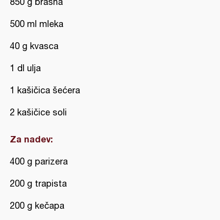
850 g brašna
500 ml mleka
40 g kvasca
1 dl ulja
1 kašičica šećera
2 kašičice soli
Za nadev:
400 g parizera
200 g trapista
200 g kečapa