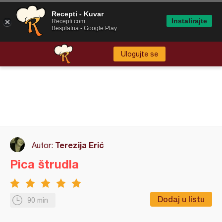
Recepti - Kuvar
Instalirajte
Recepti.com
Besplatna - Google Play
Ulogujte se
Terezija Erić
Autor:
Pica štrudla
Dodaj u listu
90 min