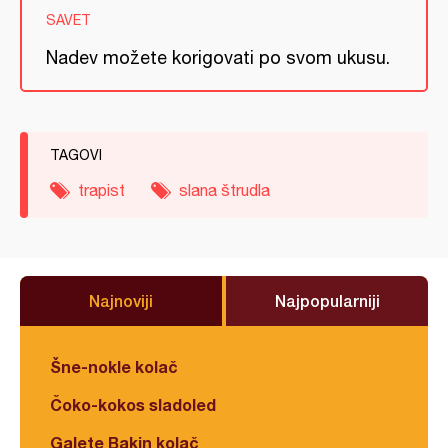
SAVET
Nadev možete korigovati po svom ukusu.
TAGOVI
trapist
slana štrudla
Najnoviji
Najpopularniji
Šne-nokle kolač
Čoko-kokos sladoled
Galete Bakin kolač