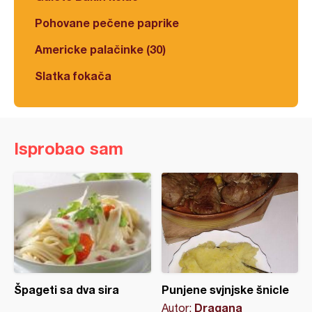
Pohovane pečene paprike
Americke palačinke (30)
Slatka fokača
Isprobao sam
Špageti sa dva sira
Punjene svjnjske šnicle
Dragana
Autor: