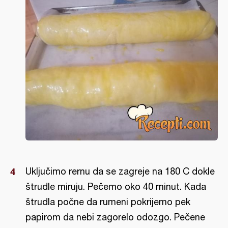
Uključimo rernu da se zagreje na 180 C dokle
štrudle miruju. Pečemo oko 40 minut. Kada
štrudla počne da rumeni pokrijemo pek
papirom da nebi zagorelo odozgo. Pečene