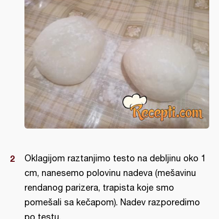
Oklagijom raztanjimo testo na debljinu oko 1
cm, nanesemo polovinu nadeva (mešavinu
rendanog parizera, trapista koje smo
pomešali sa kečapom). Nadev razporedimo
po testu.