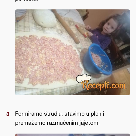
Formiramo štrudlu, stavimo u pleh i
premažemo razmućenim jajetom.