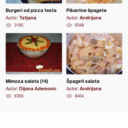
Burgeri od pizza testa
Pikantne špagete
Tatjana
Andrijana
Autor:
Autor:
3185
6348
Mimoza salata (14)
Špageti salata
Dijana Ademovic
Andrijana
Autor:
Autor:
6359
8404