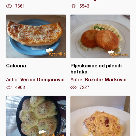
7661
5543
Calcona
Pljeskavice od pilećih
bataka
Verica Damjanovic
Bozidar Markovic
Autor:
Autor:
4903
7227