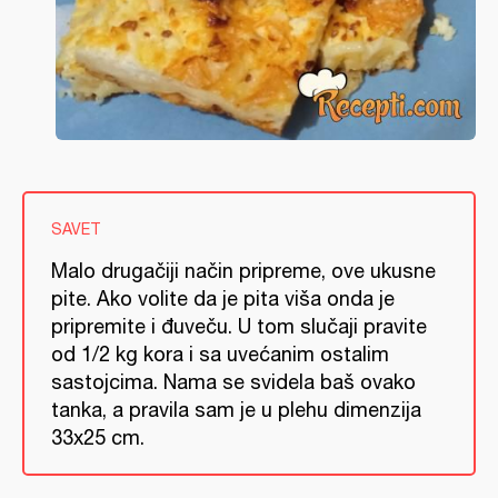
SAVET
Malo drugačiji način pripreme, ove ukusne
pite. Ako volite da je pita viša onda je
pripremite i đuveču. U tom slučaji pravite
od 1/2 kg kora i sa uvećanim ostalim
sastojcima. Nama se svidela baš ovako
tanka, a pravila sam je u plehu dimenzija
33x25 cm.