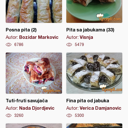
Posna pita (2)
Pita sa jabukama (33)
Bozidar Markovic
Visnja
Autor:
Autor:
6786
5479
Tuti-fruti savujača
Fina pita od jabuka
Nada Djordjevic
Verica Damjanovic
Autor:
Autor:
3260
5300