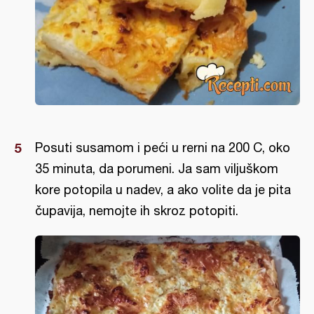
Posuti susamom i peći u rerni na 200 C, oko
35 minuta, da porumeni. Ja sam viljuškom
kore potopila u nadev, a ako volite da je pita
čupavija, nemojte ih skroz potopiti.