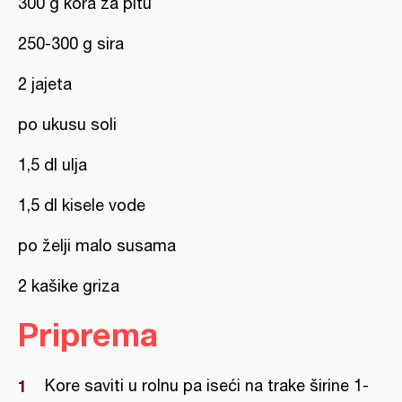
300 g kora za pitu
250-300 g sira
2 jajeta
po ukusu soli
1,5 dl ulja
1,5 dl kisele vode
po želji malo susama
2 kašike griza
Priprema
Kore saviti u rolnu pa iseći na trake širine 1-