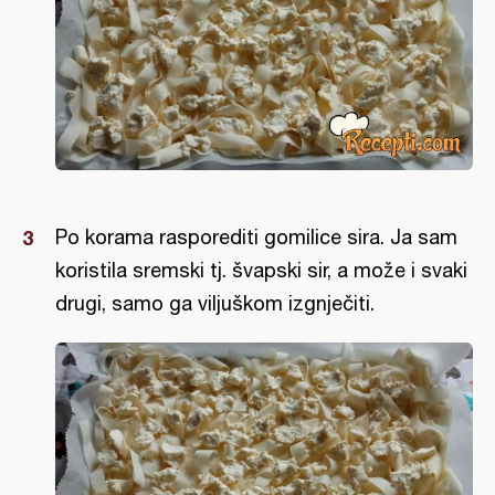
Po korama rasporediti gomilice sira. Ja sam
koristila sremski tj. švapski sir, a može i svaki
drugi, samo ga viljuškom izgnječiti.