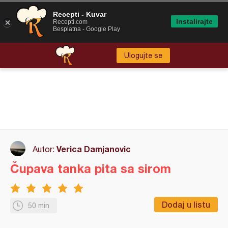
Recepti - Kuvar
Instalirajte
Recepti.com
Besplatna - Google Play
Ulogujte se
Verica Damjanovic
Autor:
Čupava tanka pita sa sirom
Dodaj u listu
50 min