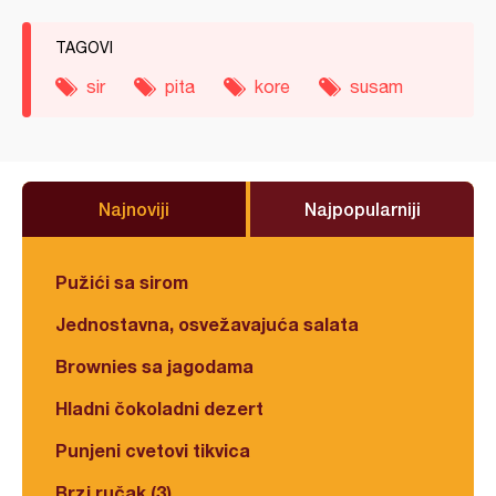
TAGOVI
sir
pita
kore
susam
Najnoviji
Najpopularniji
Pužići sa sirom
Jednostavna, osvežavajuća salata
Brownies sa jagodama
Hladni čokoladni dezert
Punjeni cvetovi tikvica
Brzi ručak (3)