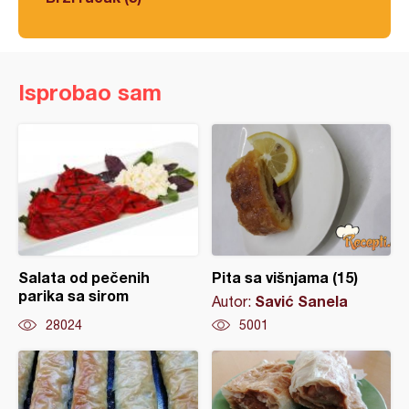
Isprobao sam
Salata od pečenih
Pita sa višnjama (15)
parika sa sirom
Savić Sanela
Autor:
28024
5001