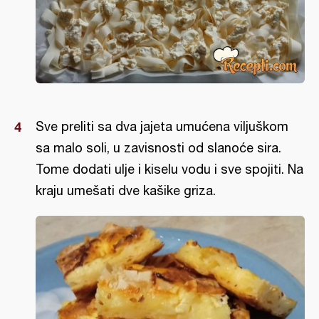
Sve preliti sa dva jajeta umućena viljuškom
sa malo soli, u zavisnosti od slanoće sira.
Tome dodati ulje i kiselu vodu i sve spojiti. Na
kraju umešati dve kašike griza.