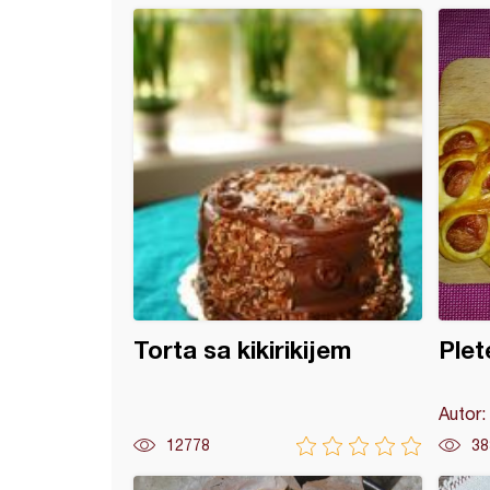
e sa grizom
Torta sa kikirikijem
Plet
Autor:
12778
38
 kiflice