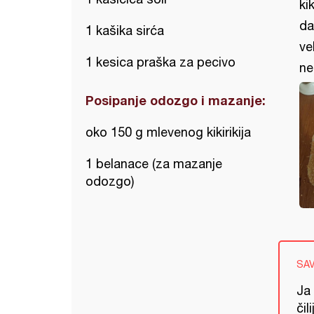
ki
da
1 kašika sirća
ve
1 kesica praška za pecivo
ne
Posipanje odozgo i mazanje:
oko 150 g mlevenog kikirikija
1 belanace (za mazanje
odozgo)
SA
Ja 
či