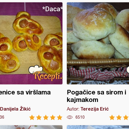
enice sa viršlama
Pogačice sa sirom i
kajmakom
Danijela Žikić
Terezija Erić
Autor:
36
6510