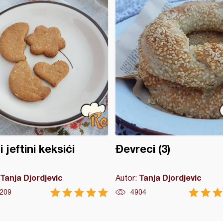
i jeftini keksići
Đevreci (3)
Tanja Djordjevic
Tanja Djordjevic
Autor:
209
4904