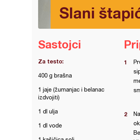
Slani štapić
Sastojci
Pr
Za testo:
Pr
si
400 g brašna
me
1 jaje (žumanjac i belanac
sm
izdvojiti)
1 dl ulja
Na
ok
1 dl vode
Be
1 kašičica soli