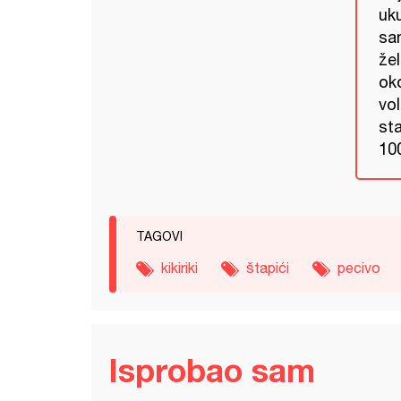
uku
sam
že
oko
vo
sta
100
TAGOVI
kikiriki
štapići
pecivo
Isprobao sam