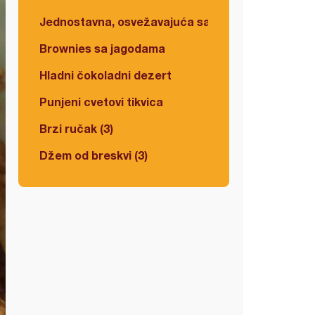
Jednostavna, osvežavajuća salata
Brownies sa jagodama
Hladni čokoladni dezert
Punjeni cvetovi tikvica
Brzi ručak (3)
Džem od breskvi (3)