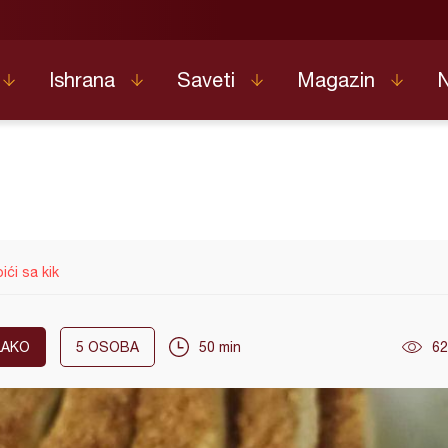
Ishrana
Saveti
Magazin
ići sa kik
LAKO
5
OSOBA
50 min
62