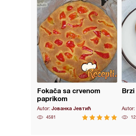
Fokača sa crvenom
Brzi 
paprikom
Јованка Јевтић
Autor:
Autor:
4581
12