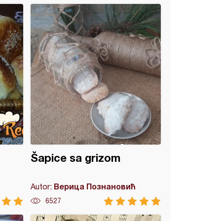
Šapice sa grizom
Верица Познановић
Autor:
6527