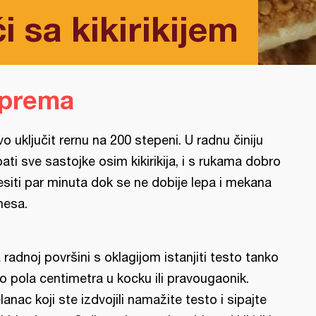
i sa kikirikijem
iprema
vo uključit rernu na 200 stepeni. U radnu činiju
pati sve sastojke osim kikirikija, i s rukama dobro
siti par minuta dok se ne dobije lepa i mekana
esa.
 radnoj površini s oklagijom istanjiti testo tanko
o pola centimetra u kocku ili pravougaonik.
lanac koji ste izdvojili namažite testo i sipajte