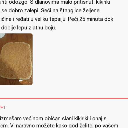
kiriti odozgo. S dlanovima malo pritisnuti kikiriki
 se dobro zalepi. Seći na štanglice željene
ličine i ređati u veliku tepsiju. Peći 25 minuta dok
 dobije lepu zlatnu boju.
VET
izmešam većinom običan slani kikiriki i onaj s
lijem. Vi naravno možete kako god želite, po vašem