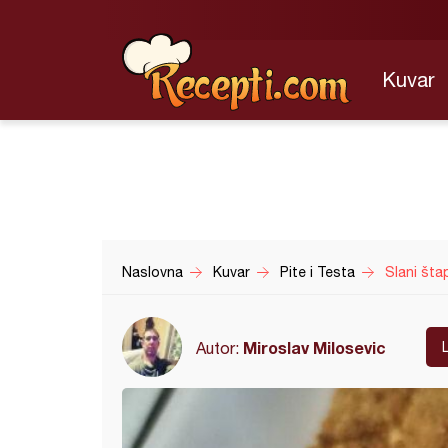
Kuvar
Naslovna
Kuvar
Pite i Testa
Slani štap
Miroslav Milosevic
Autor: