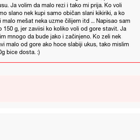
su. Ja volim da malo rezi i tako mi prija. Ko voli
o slano nek kupi samo običan slani kikiriki, a ko
li malo mešat neka uzme čilijem itd ... Napisao sam
 150 g, jer zaviisi ko koliko voli od gore stavit. Ja
lim mnogo da bude jako i začinjeno. Ko zeli nek
vi malo od gore ako hoce slabiji ukus, tako mislim
g bice dosta. :)