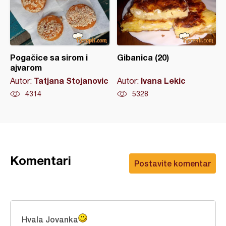
Pogačice sa sirom i
Gibanica (20)
ajvarom
Tatjana Stojanovic
Ivana Lekic
Autor:
Autor:
4314
5328
Komentari
Postavite komentar
Hvala Jovanka