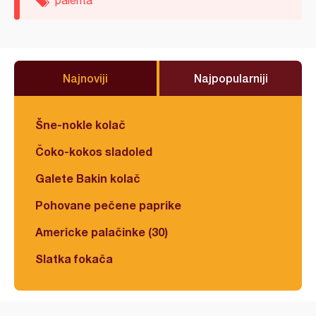
palenta
Najnoviji
Najpopularniji
Šne-nokle kolač
Čoko-kokos sladoled
Galete Bakin kolač
Pohovane pečene paprike
Americke palačinke (30)
Slatka fokača