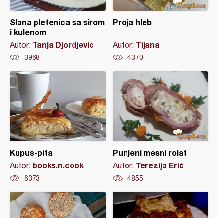
Slana pletenica sa sirom
Proja hleb
i kulenom
Tanja Djordjevic
Tijana
Autor:
Autor:
3968
4370
Kupus-pita
Punjeni mesni rolat
books.n.cook
Terezija Erić
Autor:
Autor:
6373
4855