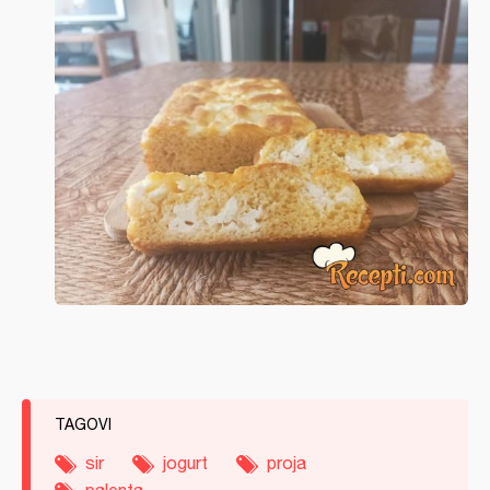
TAGOVI
sir
jogurt
proja