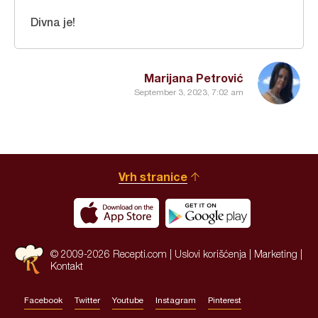
Divna je!
Marijana Petrović
September 3, 2023, 7:02 am
Vrh stranice
© 2009-2026 Recepti.com |
Uslovi korišćenja
|
Marketing
|
Kontakt
Facebook
Twitter
Youtube
Instagram
Pinterest