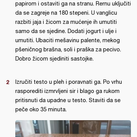
papirom i ostaviti ga na stranu. Rernu uključiti
da se zagreje na 180 stepeni. U vanglicu
razbiti jaja i žicom za mućenje ih umutiti
samo da se sjedine. Dodati jogurt i ulje i
umutiti. Ubaciti mešavinu palente, mekog
pšeničnog brašna, soli i praška za pecivo.
Dobro žicom sjediniti sastojke.
Izručiti testo u pleh i poravnati ga. Po vrhu
rasporediti izmrvljeni sir i blago ga rukom
pritisnuti da upadne u testo. Staviti da se
peče oko 35 minuta.