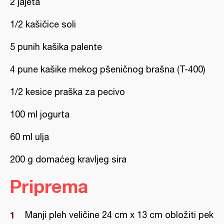
2 jajeta
1/2 kašičice soli
5 punih kašika palente
4 pune kašike mekog pšeničnog brašna (T-400)
1/2 kesice praška za pecivo
100 ml jogurta
60 ml ulja
200 g domaćeg kravljeg sira
Priprema
Manji pleh veličine 24 cm x 13 cm obložiti pek