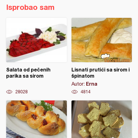
Isprobao sam
Salata od pečenih
Lisnati prutići sa sirom i
parika sa sirom
špinatom
Erna
Autor:
28028
4814