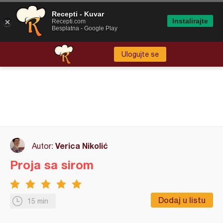
Recepti - Kuvar
Instalirajte
Recepti.com
Besplatna - Google Play
Ulogujte se
Verica Nikolić
Autor:
Proja sa sirom
Dodaj u listu
15 min