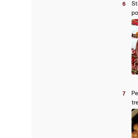
St
po
Pe
tr