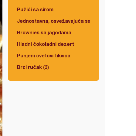
Pužići sa sirom
Jednostavna, osvežavajuća salata
Brownies sa jagodama
Hladni čokoladni dezert
Punjeni cvetovi tikvica
Brzi ručak (3)