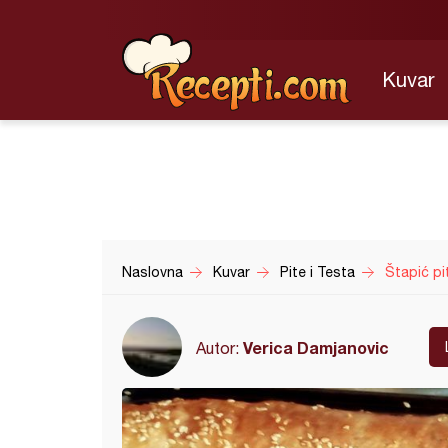
Kuvar
Naslovna
Kuvar
Pite i Testa
Štapić pi
Verica Damjanovic
Autor: