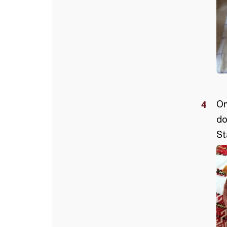
On
do
St