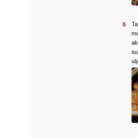
Ta
mo
ak
su
ul