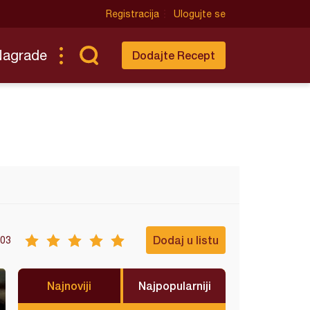
Registracija
Ulogujte se
Nagrade
Dodajte Recept
Dodaj u listu
03
Najnoviji
Najpopularniji