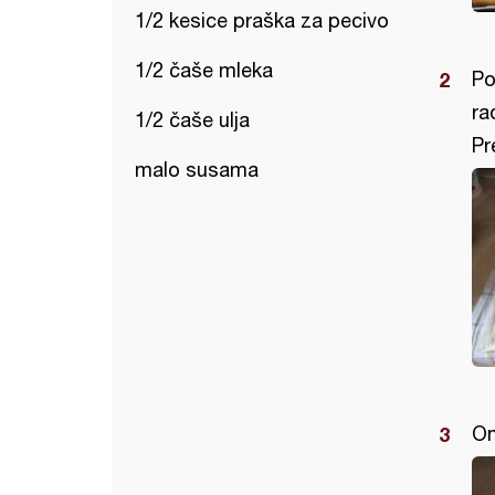
1/2 kesice praška za pecivo
1/2 čaše mleka
Po
ra
1/2 čaše ulja
Pr
malo susama
On