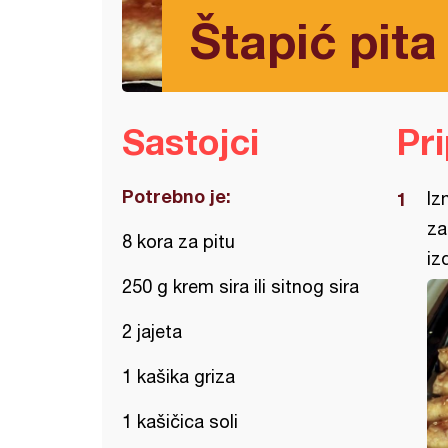
Štapić pita
Sastojci
Pr
Potrebno je:
Iz
za
8 kora za pitu
iz
250 g krem sira ili sitnog sira
2 jajeta
1 kašika griza
1 kašičica soli