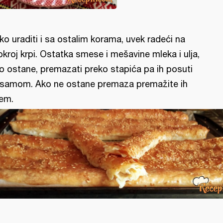
ko uraditi i sa ostalim korama, uvek radeći na
kroj krpi. Ostatka smese i mešavine mleka i ulja,
o ostane, premazati preko stapića pa ih posuti
samom. Ako ne ostane premaza premažite ih
jem.