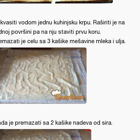
kvasiti vodom jednu kuhinjsku krpu. Raširiti je na
dnoj površini pa na nju staviti prvu koru.
emazati je celu sa 3 kašike mešavine mleka i ulja.
da je premazati sa 2 kašike nadeva od sira.