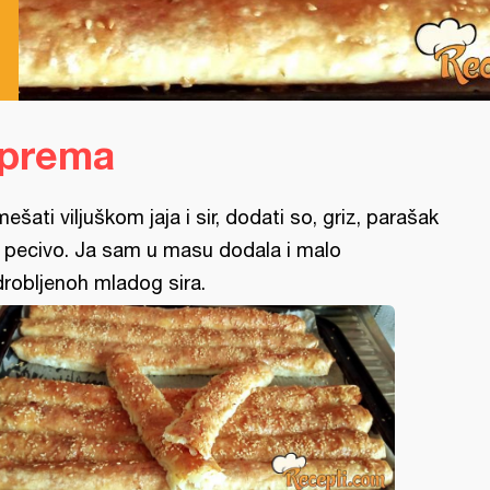
iprema
mešati viljuškom jaja i sir, dodati so, griz, parašak
 pecivo. Ja sam u masu dodala i malo
drobljenoh mladog sira.