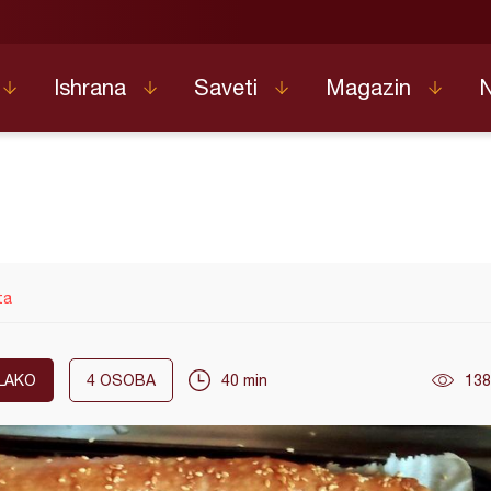
Ishrana
Saveti
Magazin
ta
LAKO
4
OSOBA
40 min
138