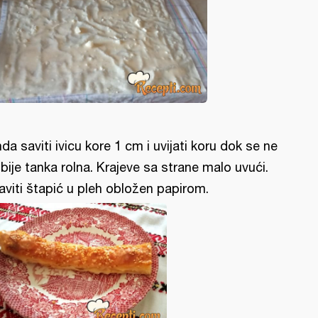
da saviti ivicu kore 1 cm i uvijati koru dok se ne
bije tanka rolna. Krajeve sa strane malo uvući.
aviti štapić u pleh obložen papirom.