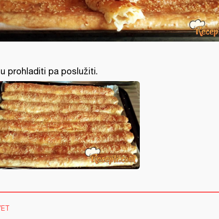
tu prohladiti pa poslužiti.
VET