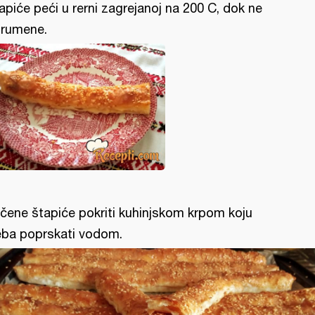
apiće peći u rerni zagrejanoj na 200 C, dok ne
rumene.
čene štapiće pokriti kuhinjskom krpom koju
eba poprskati vodom.