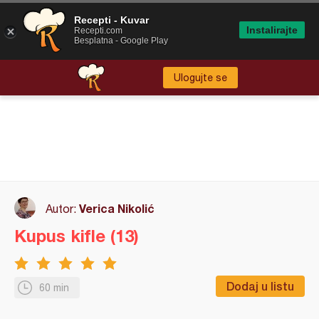
Recepti - Kuvar
Instalirajte
Recepti.com
Besplatna - Google Play
Ulogujte se
Verica Nikolić
Autor:
Kupus kifle (13)
Dodaj u listu
60 min