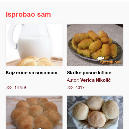
Isprobao sam
Kajzerice sa susamom
Slatke posne kiflice
Verica Nikolić
Autor:
14759
4318