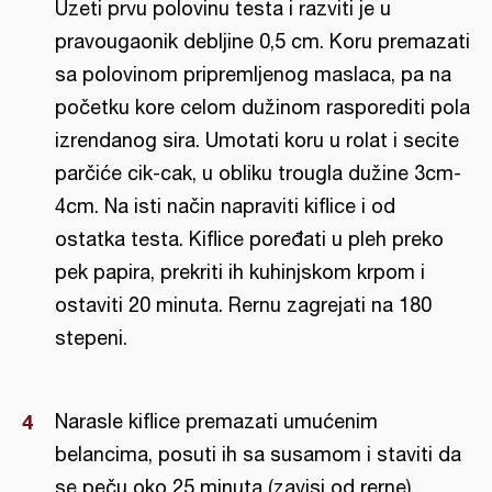
Uzeti prvu polovinu testa i razviti je u
pravougaonik debljine 0,5 cm. Koru premazati
sa polovinom pripremljenog maslaca, pa na
početku kore celom dužinom rasporediti pola
izrendanog sira. Umotati koru u rolat i secite
parčiće cik-cak, u obliku trougla dužine 3cm-
4cm. Na isti način napraviti kiflice i od
ostatka testa. Kiflice poređati u pleh preko
pek papira, prekriti ih kuhinjskom krpom i
ostaviti 20 minuta. Rernu zagrejati na 180
stepeni.
Narasle kiflice premazati umućenim
belancima, posuti ih sa susamom i staviti da
se peču oko 25 minuta (zavisi od rerne),