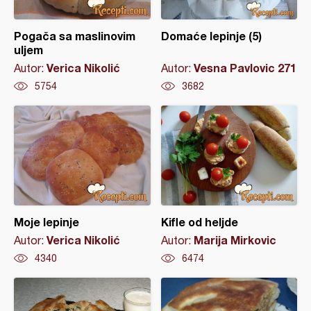
Pogača sa maslinovim
Domaće lepinje (5)
uljem
Verica Nikolić
Vesna Pavlovic 271
Autor:
Autor:
5754
3682
Moje lepinje
Kifle od heljde
Verica Nikolić
Marija Mirkovic
Autor:
Autor:
4340
6474