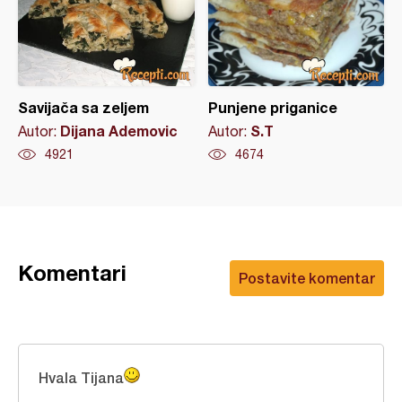
Savijača sa zeljem
Punjene priganice
Dijana Ademovic
S.T
Autor:
Autor:
4921
4674
Komentari
Postavite komentar
Hvala Tijana