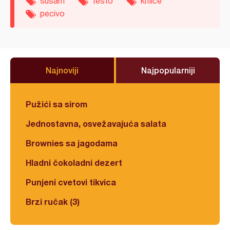
susam
testo
kiflice
pecivo
Najnoviji
Najpopularniji
Pužići sa sirom
Jednostavna, osvežavajuća salata
Brownies sa jagodama
Hladni čokoladni dezert
Punjeni cvetovi tikvica
Brzi ručak (3)