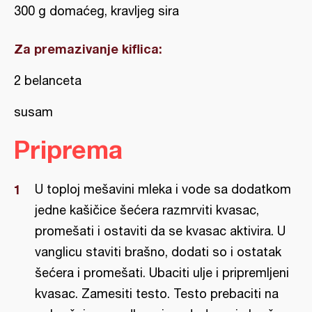
300 g domaćeg, kravljeg sira
Za premazivanje kiflica:
2 belanceta
susam
Priprema
U toploj mešavini mleka i vode sa dodatkom
jedne kašičice šećera razmrviti kvasac,
promešati i ostaviti da se kvasac aktivira. U
vanglicu staviti brašno, dodati so i ostatak
šećera i promešati. Ubaciti ulje i pripremljeni
kvasac. Zamesiti testo. Testo prebaciti na