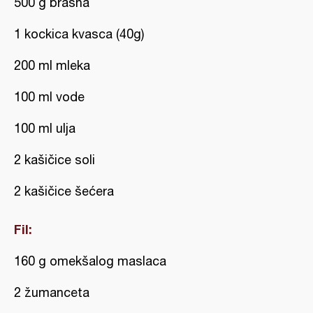
500 g brašna
1 kockica kvasca (40g)
200 ml mleka
100 ml vode
100 ml ulja
2 kašičice soli
2 kašičice šećera
Fil:
160 g omekšalog maslaca
2 žumanceta