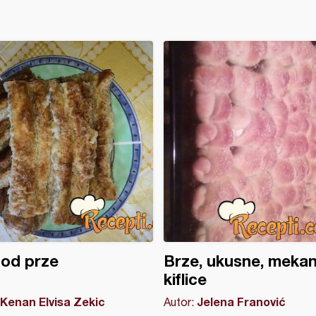
 od prze
Brze, ukusne, meka
kiflice
Kenan Elvisa Zekic
Jelena Franović
Autor: