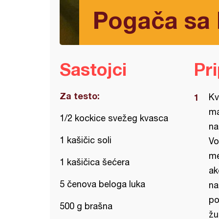
Pogača sa 
Sastojci
Pr
Za testo:
Kv
ma
1/2 kockice svežeg kvasca
na
1 kašičic soli
Vo
me
1 kašičica šećera
ak
5 čenova beloga luka
na
po
500 g brašna
žu