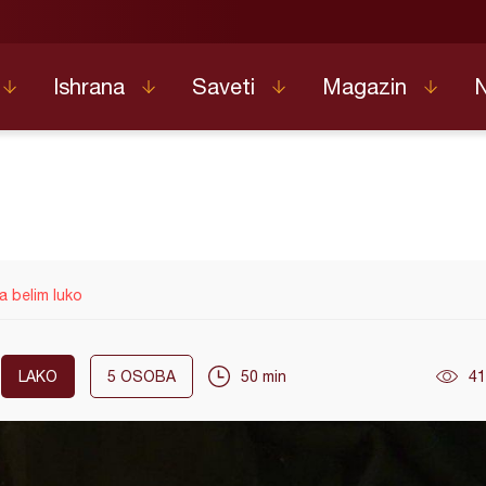
Ishrana
Saveti
Magazin
 belim luko
LAKO
5
OSOBA
50 min
41