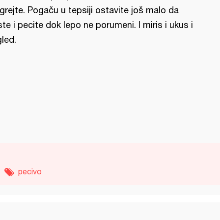
grejte. Pogaču u tepsiji ostavite još malo da
ste i pecite dok lepo ne porumeni. I miris i ukus i
gled.
pecivo