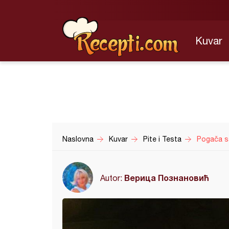
Kuvar
Naslovna
Kuvar
Pite i Testa
Pogača sa
Верица Познановић
Autor: