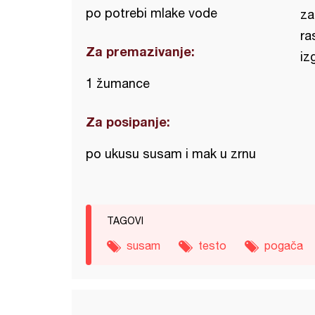
po potrebi mlake vode
za
ra
Za premazivanje:
iz
1 žumance
Za posipanje:
po ukusu susam i mak u zrnu
TAGOVI
susam
testo
pogača