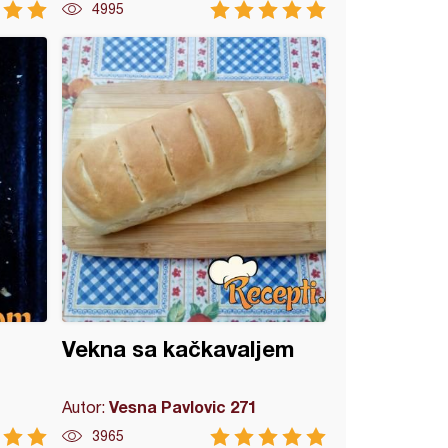
4995
Vekna sa kačkavaljem
Vesna Pavlovic 271
Autor:
3965