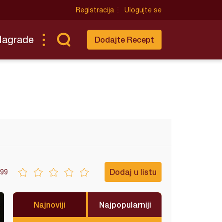
Registracija
Ulogujte se
Nagrade
Dodajte Recept
Dodaj u listu
99
Najnoviji
Najpopularniji