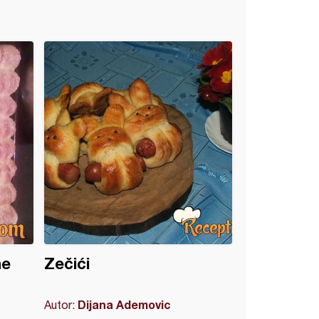
ne
Zečići
Dijana Ademovic
Autor: