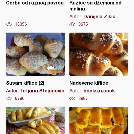
Čorba od raznog povrća
Ružice sa džemom od
malina
Danijela Žikić
Autor:
16056
3675
Susam kiflice (2)
Nadevene kiflice
Tatjana Stojanovic
books.n.cook
Autor:
Autor:
6780
3987