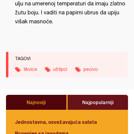
ulju na umerenoj temperaturi da imaju zlatno
žutu boju. I vaditi na papirni ubrus da upiju
višak masnoće.
TAGOVI
tikvice
uštipci
pecivo
Najnoviji
Najpopularniji
Jednostavna, osvežavajuća salata
Brownies sa jagodama