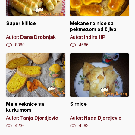
Super kiflice
Mekane rolnice sa
pekmezom od šljiva
Dana Drobnjak
Indira HP
Autor:
Autor:
8380
4686
Male veknice sa
Sirnice
kurkumom
Tanja Djordjevic
Nada Djordjevic
Autor:
Autor:
4236
4262