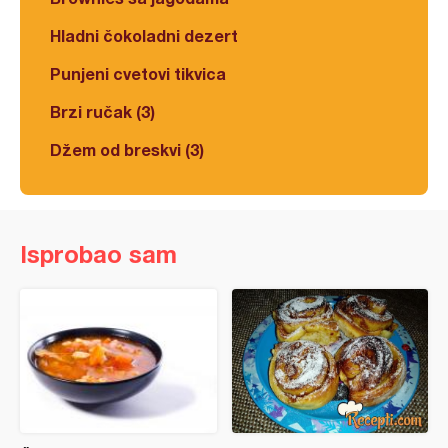
Hladni čokoladni dezert
Punjeni cvetovi tikvica
Brzi ručak (3)
Džem od breskvi (3)
Isprobao sam