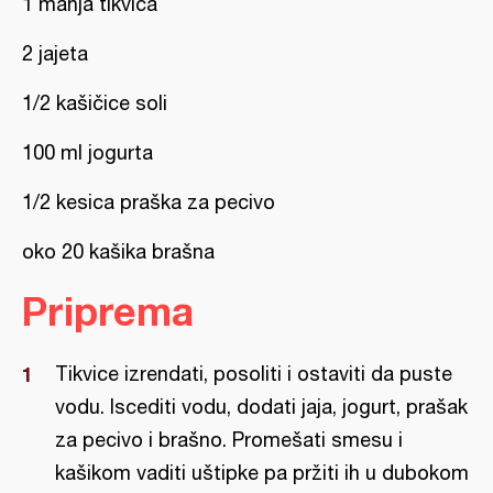
1 manja tikvica
2 jajeta
1/2 kašičice soli
100 ml jogurta
1/2 kesica praška za pecivo
oko 20 kašika brašna
Priprema
Tikvice izrendati, posoliti i ostaviti da puste
vodu. Iscediti vodu, dodati jaja, jogurt, prašak
za pecivo i brašno. Promešati smesu i
kašikom vaditi uštipke pa pržiti ih u dubokom