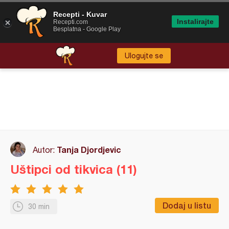
Recepti - Kuvar
Instalirajte
Recepti.com
Besplatna - Google Play
Ulogujte se
Tanja Djordjevic
Autor:
Uštipci od tikvica (11)
Dodaj u listu
30 min