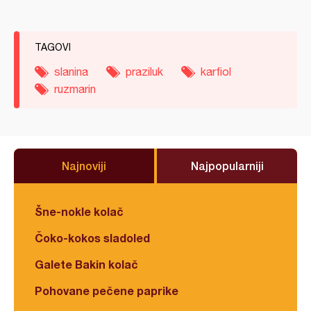
TAGOVI
slanina
praziluk
karfiol
ruzmarin
Najnoviji
Najpopularniji
Šne-nokle kolač
Čoko-kokos sladoled
Galete Bakin kolač
Pohovane pečene paprike