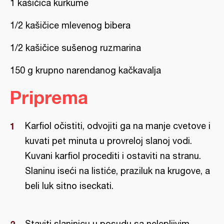
1 kašičica kurkume
1/2 kašičice mlevenog bibera
1/2 kašičice sušenog ruzmarina
150 g krupno narendanog kačkavalja
Priprema
Karfiol očistiti, odvojiti ga na manje cvetove i
kuvati pet minuta u provreloj slanoj vodi.
Kuvani karfiol procediti i ostaviti na stranu.
Slaninu iseći na listiće, praziluk na krugove, a
beli luk sitno iseckati.
Staviti slaninicu u posudu sa nelepljivim