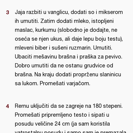
Jaja razbiti u vanglicu, dodati so i mikserom
ih umutiti. Zatim dodati mleko, istopljeni
maslac, kurkumu (slobodno je dodajte, ne
oseća se njen ukus, ali daje lepu boju testu),
mleveni biber i sušeni ruzmarin. Umutiti.
Ubaciti mešavinu brašna i praška za pevivo.
Dobro umutiti da ne ostanu grudvice od
brašna. Na kraju dodati proprženu slaninicu
sa lukom. Promešati varjačom.
Rernu uključiti da se zagreje na 180 stepeni.
Promešati pripremljeno testo i sipati u
posudu veličine 24 cm (ja sam koristila
vatrostalnu posudu i samo sam je premazala