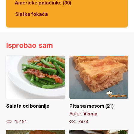
Americke palačinke (30)
Slatka fokača
Isprobao sam
Salata od boranije
Pita sa mesom (21)
Visnja
Autor:
15184
2878