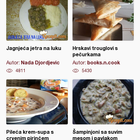
Jagnjeća jetra na luku
Hrskavi trouglovi s
pečurkama
Nada Djordjevic
books.n.cook
Autor:
Autor:
4811
5430
Pileća krem-supa s
Šampinjoni sa suvim
crvenim pirinčem
mesom i pavlakom