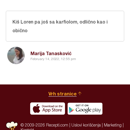
Kiš Loren pa još sa karfiolom, odlično kao i
obično
Marija Tanasković
February 14, 2022, 12:55 pm
Vrh stranice
© 2009-2026 Recepti.com |
Uslovi korišćenja
|
Marketing
|
Kontakt