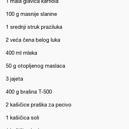
1 mala glavica karfiola
100 g masnije slanine
1 srednji struk praziluka
2 veća čena belog luka
400 ml mleka
50 g otopljenog maslaca
3 jajeta
400 g brašna T-500
2 kašičice praška za pecivo
1 kašičica soli