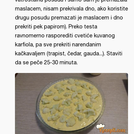
maslacem, nisam prekrivala dno, ako koristite
drugu posudu premazati je maslacem i dno
prekriti pek papirom). Preko testa
ravnomerno rasporediti cvetiće kuvanog
karfiola, pa sve prekriti narendanim
kačkavaljem (trapist, čedar, gauda...). Staviti
da se peče 25-30 minuta.