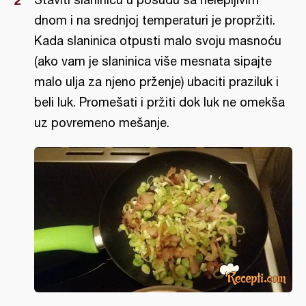
dnom i na srednjoj temperaturi je propržiti.
Kada slaninica otpusti malo svoju masnoću
(ako vam je slaninica više mesnata sipajte
malo ulja za njeno prženje) ubaciti praziluk i
beli luk. Promešati i pržiti dok luk ne omekša
uz povremeno mešanje.