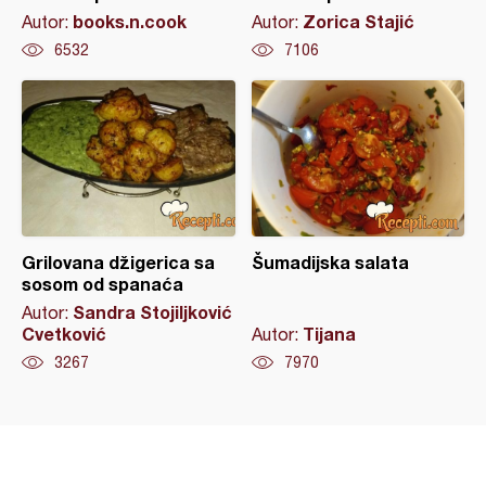
books.n.cook
Zorica Stajić
Autor:
Autor:
6532
7106
Grilovana džigerica sa
Šumadijska salata
sosom od spanaća
Sandra Stojiljković
Autor:
Cvetković
Tijana
Autor:
3267
7970