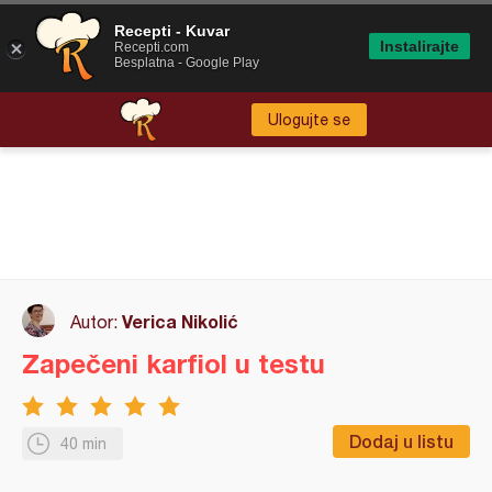
Recepti - Kuvar
Instalirajte
Recepti.com
Besplatna - Google Play
Ulogujte se
Verica Nikolić
Autor:
Zapečeni karfiol u testu
Dodaj u listu
40 min