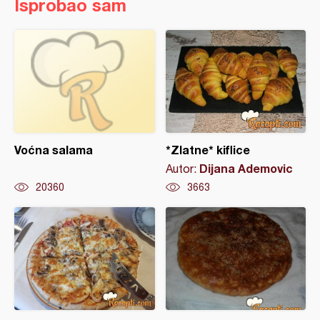
Isprobao sam
Voćna salama
*Zlatne* kiflice
Dijana Ademovic
Autor:
20360
3663