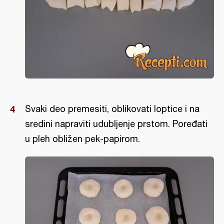
Svaki deo premesiti, oblikovati loptice i na
sredini napraviti udubljenje prstom. Poređati
u pleh obližen pek-papirom.