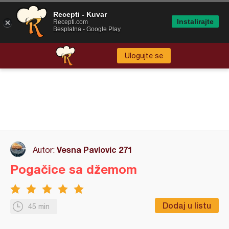
Recepti - Kuvar
Instalirajte
Recepti.com
Besplatna - Google Play
Ulogujte se
Vesna Pavlovic 271
Autor:
Pogačice sa džemom
Dodaj u listu
45 min