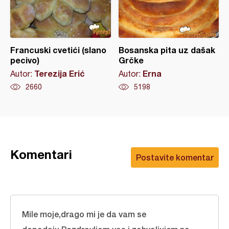
Francuski cvetići (slano
Bosanska pita uz dašak
pecivo)
Grčke
Terezija Erić
Erna
Autor:
Autor:
2660
5198
Komentari
Postavite komentar
Mile moje,drago mi je da vam se