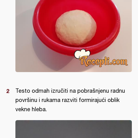
Testo odmah izručiti na pobrašnjenu radnu
površinu i rukama razviti formirajući oblik
vekne hleba.