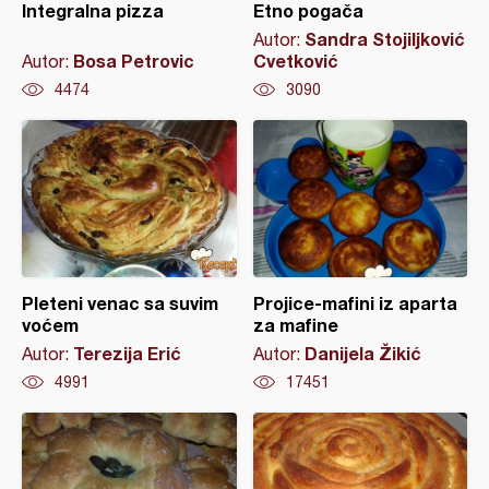
Integralna pizza
Etno pogača
Sandra Stojiljković
Autor:
Bosa Petrovic
Cvetković
Autor:
4474
3090
Pleteni venac sa suvim
Projice-mafini iz aparta
voćem
za mafine
Terezija Erić
Danijela Žikić
Autor:
Autor:
4991
17451