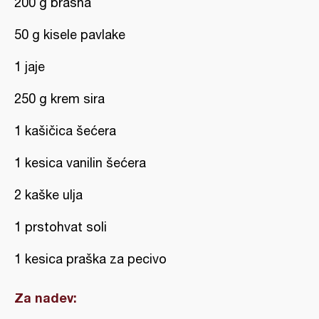
200 g brašna
50 g kisele pavlake
1 jaje
250 g krem sira
1 kašičica šećera
1 kesica vanilin šećera
2 kaške ulja
1 prstohvat soli
1 kesica praška za pecivo
Za nadev: