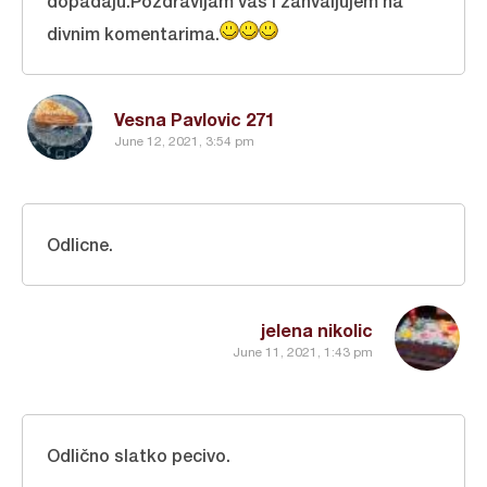
dopadaju.Pozdravljam vas i zahvaljujem na
divnim komentarima.
Vesna Pavlovic 271
June 12, 2021, 3:54 pm
Odlicne.
jelena nikolic
June 11, 2021, 1:43 pm
Odlično slatko pecivo.