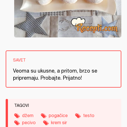
SAVET
Veoma su ukusne, a pritom, brzo se
pripremaju. Probajte. Prijatno!
TAGOVI
džem
pogačice
testo
pecivo
krem sir