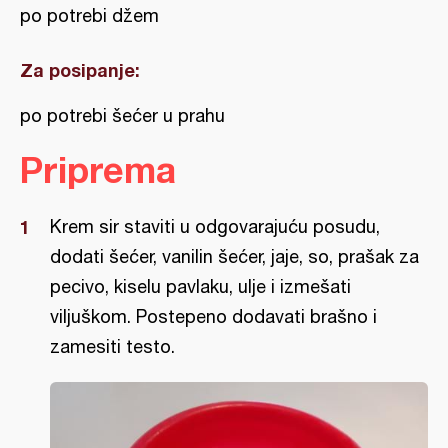
po potrebi džem
Za posipanje:
po potrebi šećer u prahu
Priprema
Krem sir staviti u odgovarajuću posudu,
dodati šećer, vanilin šećer, jaje, so, prašak za
pecivo, kiselu pavlaku, ulje i izmešati
viljuškom. Postepeno dodavati brašno i
zamesiti testo.