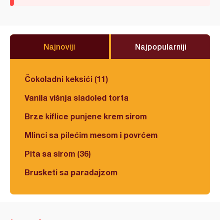
Najnoviji
Najpopularniji
Čokoladni keksići (11)
Vanila višnja sladoled torta
Brze kiflice punjene krem sirom
Mlinci sa pilećim mesom i povrćem
Pita sa sirom (36)
Brusketi sa paradajzom