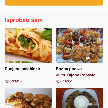
Isprobao sam
Punjene palačinke
Razna peciva
Dijana Popovic
Autor:
33816
16951