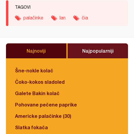
TAGOVI
palačinke
lan
čia
Najnoviji
Najpopularniji
Šne-nokle kolač
Čoko-kokos sladoled
Galete Bakin kolač
Pohovane pečene paprike
Americke palačinke (30)
Slatka fokača