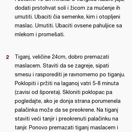
dodati prstohvat soli i žicom za mućenje ih
umutiti. Ubaciti čia semenke, kim i otopljeni
maslac. Umutiti. Ubaciti ovsene pahuljice sa
mlekom i promešati.
Tiganj, veličine 24cm, dobro premazati
maslacem. Staviti da se zagreje, sipati
smesu i rasporediti je ravnomerno po tiganju.
Poklopiti i pržiti na laganoj vatri 5-8 minuta
(zavisi od šporeta). Skloniti poklopac pa
pogledajte, ako je donja strana porumenela
palačinka može da se preokrene. Na tiganj
staviti veći tanjir i preokrenuti palačinku na
tanjir. Ponovo premazati tiganj maslacem i