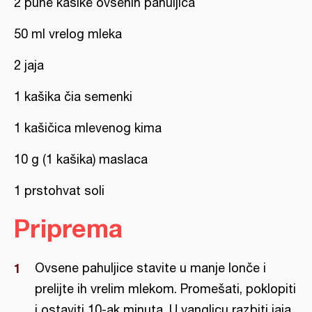
2 pune kašike ovsenih pahuljica
50 ml vrelog mleka
2 jaja
1 kašika čia semenki
1 kašičica mlevenog kima
10 g (1 kašika) maslaca
1 prstohvat soli
Priprema
Ovsene pahuljice stavite u manje lonče i
prelijte ih vrelim mlekom. Promešati, poklopiti
i ostaviti 10-ak minuta. U vanglicu razbiti jaja,