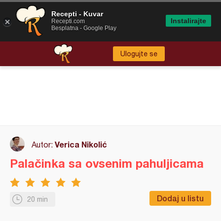
Recepti - Kuvar
Instalirajte
Recepti.com
Besplatna - Google Play
Ulogujte se
Verica Nikolić
Autor:
Palačinka sa ovsenim pahuljicama
Dodaj u listu
20 min