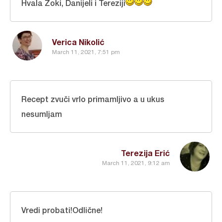
Hvala Zoki, Danijeli i Tereziji
Verica Nikolić
March 11, 2021, 7:51 pm
Recept zvuči vrlo primamljivo a u ukus
nesumljam
Terezija Erić
March 11, 2021, 9:12 am
Vredi probati!Odlične!