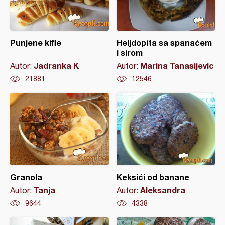
Punjene kifle
Heljdopita sa spanaćem
i sirom
Jadranka K
Marina Tanasijevic
Autor:
Autor:
21881
12546
Granola
Keksići od banane
Tanja
Aleksandra
Autor:
Autor:
9644
4338