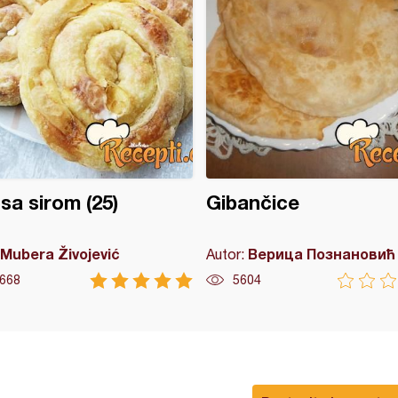
 sa sirom (25)
Gibančice
Mubera Živojević
Верица Познановић
Autor:
668
5604