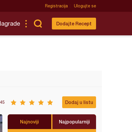
Registracija
Ulogujte se
Nagrade
Dodajte Recept
Dodaj u listu
45
Najnoviji
Najpopularniji