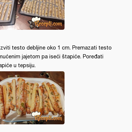
zviti testo debljine oko 1 cm. Premazati testo
mućenim jajetom pa iseći štapiće. Poređati
apiće u tepsiju.