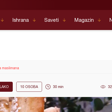
Ishrana
Saveti
Magazin
a maslimana
LAKO
10
OSOBA
30 min
32