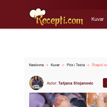
Kuvar
Naslovna
Kuvar
Pite i Testa
Štapići s
Tatjana Stojanovic
Autor: