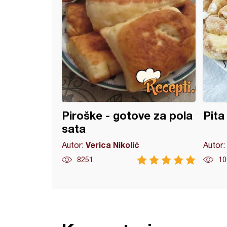
Piroške - gotove za pola
Pita
sata
Verica Nikolić
Autor:
Autor:
8251
10