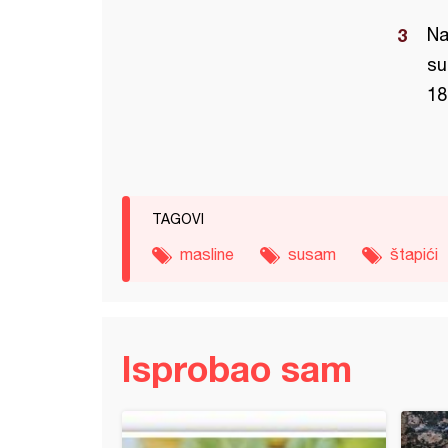
Na
su
18
TAGOVI
masline
susam
štapići
Isprobao sam
a prazilukom (5)