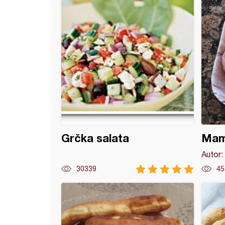
Grčka salata
Mami
Autor:
30339
45
i cvet hleb