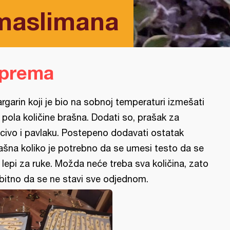
 maslimana
iprema
rgarin koji je bio na sobnoj temperaturi izmešati
 pola količine brašna. Dodati so, prašak za
civo i pavlaku. Postepeno dodavati ostatak
ašna koliko je potrebno da se umesi testo da se
 lepi za ruke. Možda neće treba sva količina, zato
 bitno da se ne stavi sve odjednom.