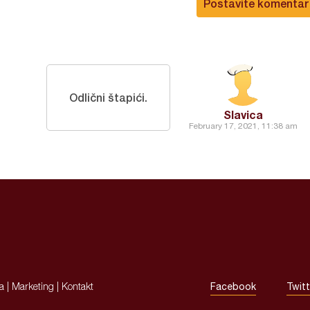
Postavite komentar
Odlični štapići.
Slavica
February 17, 2021, 11:38 am
ja
|
Marketing
|
Kontakt
Facebook
Twitt