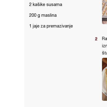
2 kašike susama
200 g maslina
1 jaje za premazivanje
Ra
iz
št