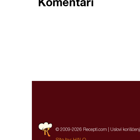
Komentari
© 2009-2026 Recepti.com |
Uslovi korišćen
Site by:
HALO