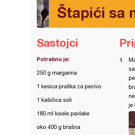
Štapići sa
Sastojci
Pr
Potrebno je:
Ma
sa
250 g margarina
pe
1 kesica praška za pecivo
br
ne
1 kašičica soli
je
180 ml kisele pavlake
oko 400 g brašna