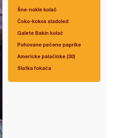
Šne-nokle kolač
Čoko-kokos sladoled
Galete Bakin kolač
Pohovane pečene paprike
Americke palačinke (30)
Slatka fokača