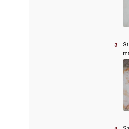
St
ma
Sm