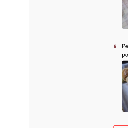
Pe
po