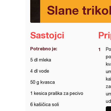
Slane trikol
Sastojci
Pr
Potrebno je:
Po
po
5 dl mleka
kv
4 dl vode
um
ka
50 g kvasca
za
1 kesica praška za pecivo
um
ud
6 kašičica soli