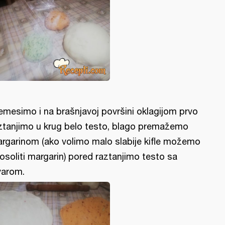
emesimo i na brašnjavoj površini oklagijom prvo
ztanjimo u krug belo testo, blago premažemo
rgarinom (ako volimo malo slabije kifle možemo
posoliti margarin) pored raztanjimo testo sa
varom.