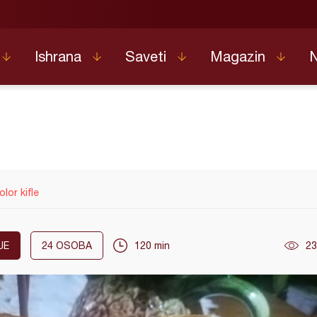
Ishrana
Saveti
Magazin
olor kifle
JE
24
OSOBA
120 min
23