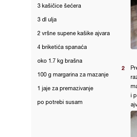
3 kašičice šećera
3 dl ulja
2 vršne supene kašike ajvara
4 briketića spanaća
oko 1.7 kg brašna
Pr
100 g margarina za mazanje
ra
ma
1 jaje za premazivanje
i 
po potrebi susam
aj