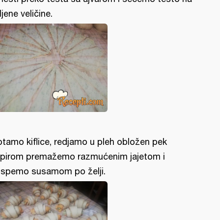
ljene veličine.
tamo kiflice, redjamo u pleh obložen pek
pirom premažemo razmućenim jajetom i
spemo susamom po želji.