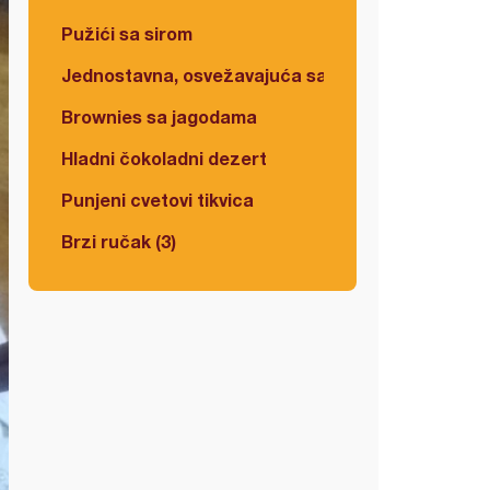
Pužići sa sirom
Jednostavna, osvežavajuća salata
Brownies sa jagodama
Hladni čokoladni dezert
Punjeni cvetovi tikvica
Brzi ručak (3)