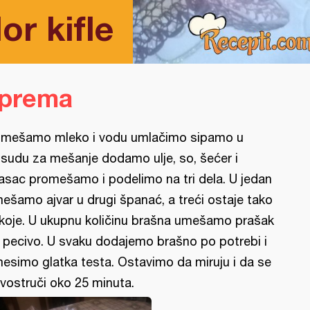
or kifle
iprema
mešamo mleko i vodu umlačimo sipamo u
sudu za mešanje dodamo ulje, so, šećer i
asac promešamo i podelimo na tri dela. U jedan
ešamo ajvar u drugi španać, a treći ostaje tako
koje. U ukupnu količinu brašna umešamo prašak
 pecivo. U svaku dodajemo brašno po potrebi i
esimo glatka testa. Ostavimo da miruju i da se
vostruči oko 25 minuta.