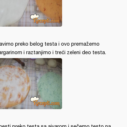
avimo preko belog testa i ovo premažemo
rgarinom i raztanjimo i treći zeleni deo testa.
esti preko testa sa ajvarom i sečemo testo na