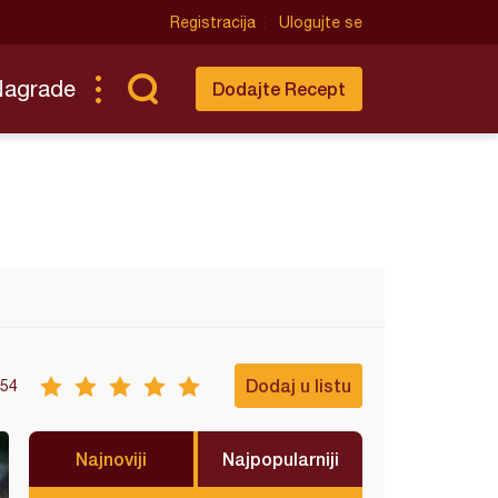
Registracija
Ulogujte se
Nagrade
Dodajte Recept
Dodaj u listu
54
Najnoviji
Najpopularniji