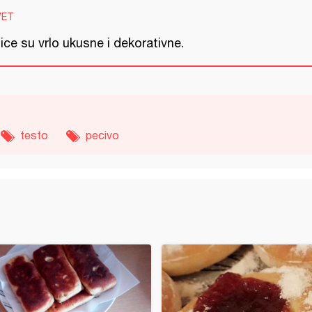
VET
lice su vrlo ukusne i dekorativne.
testo
pecivo