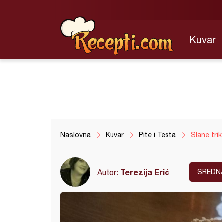
Kuvar
Naslovna
Kuvar
Pite i Testa
Slane trik
Terezija Erić
Autor:
SREDN