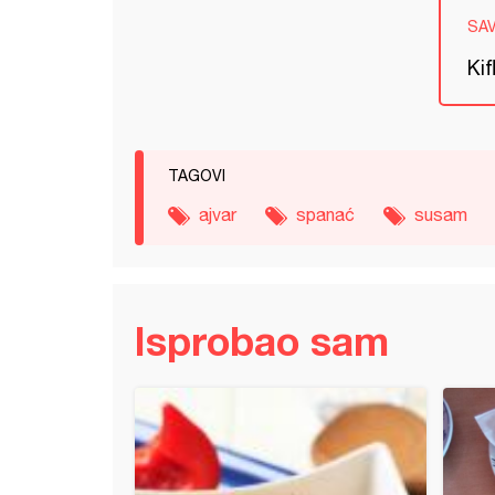
SA
Kif
TAGOVI
ajvar
spanać
susam
Isprobao sam
uski baget