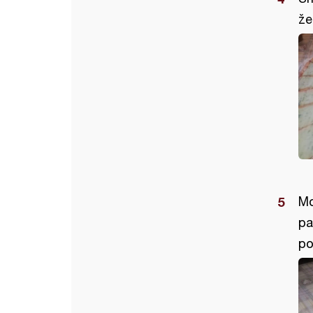
že
Mo
pa
po