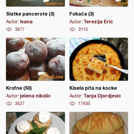
Slatke pancerote (3)
Fokača (3)
Ivana
Terezija Erić
Autor:
Autor:
3877
3115
Krofne (50)
Kisela pita na kocke
jelena nikolic
Tanja Djordjevic
Autor:
Autor:
3527
17635