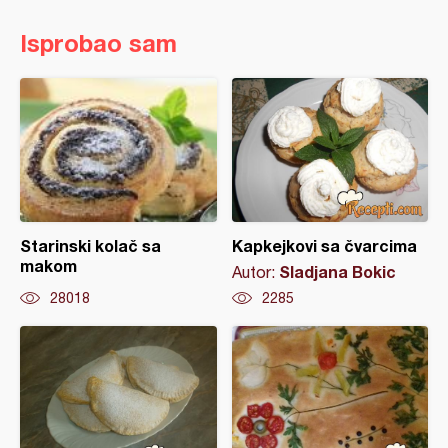
Isprobao sam
Starinski kolač sa
Kapkejkovi sa čvarcima
makom
Sladjana Bokic
Autor:
28018
2285