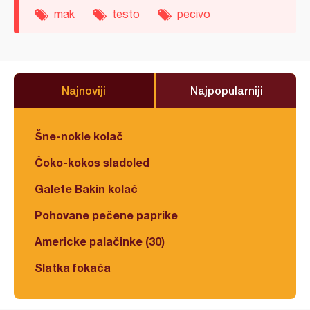
mak
testo
pecivo
Najnoviji
Najpopularniji
Šne-nokle kolač
Čoko-kokos sladoled
Galete Bakin kolač
Pohovane pečene paprike
Americke palačinke (30)
Slatka fokača