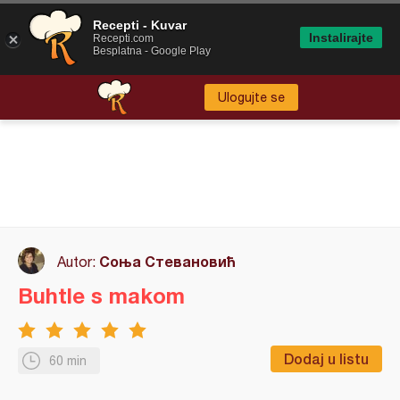
Recepti - Kuvar
Instalirajte
Recepti.com
Besplatna - Google Play
Ulogujte se
Соња Стевановић
Autor:
Buhtle s makom
Dodaj u listu
60 min