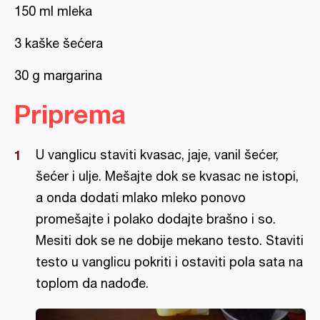
150 ml mleka
3 kaške šećera
30 g margarina
Priprema
U vanglicu staviti kvasac, jaje, vanil šećer,
šećer i ulje. Mešajte dok se kvasac ne istopi,
a onda dodati mlako mleko ponovo
promešajte i polako dodajte brašno i so.
Mesiti dok se ne dobije mekano testo. Staviti
testo u vanglicu pokriti i ostaviti pola sata na
toplom da nadođe.