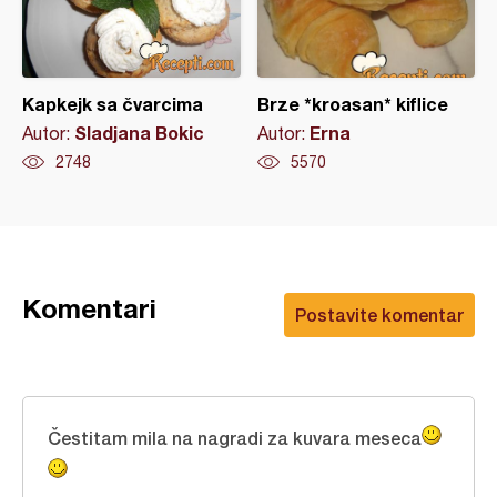
Kapkejk sa čvarcima
Brze *kroasan* kiflice
Sladjana Bokic
Erna
Autor:
Autor:
2748
5570
Komentari
Postavite komentar
Čestitam mila na nagradi za kuvara meseca