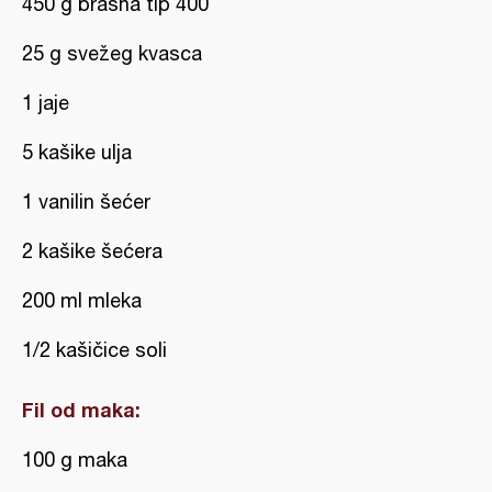
450 g brašna tip 400
25 g svežeg kvasca
1 jaje
5 kašike ulja
1 vanilin šećer
2 kašike šećera
200 ml mleka
1/2 kašičice soli
Fil od maka:
100 g maka