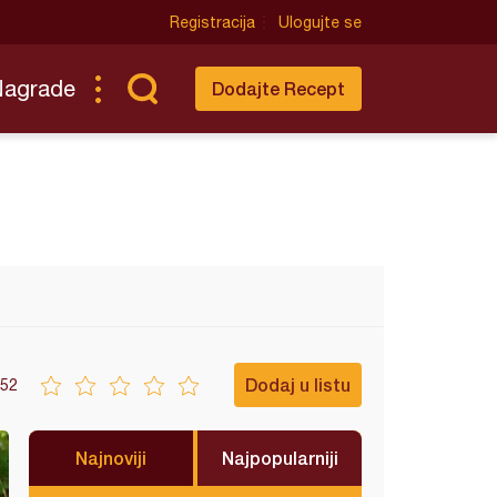
Registracija
Ulogujte se
Nagrade
Dodajte Recept
Dodaj u listu
52
Najnoviji
Najpopularniji