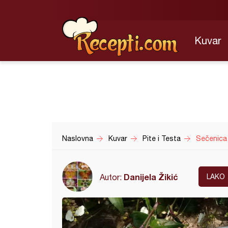
Kuvar
Naslovna
Kuvar
Pite i Testa
Sečenica
Danijela Žikić
Autor:
LAKO