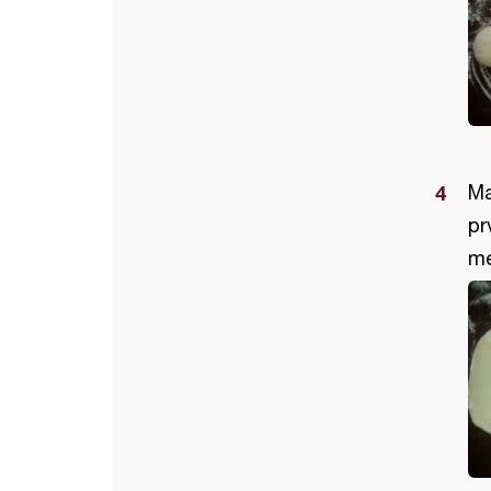
Ma
pr
me