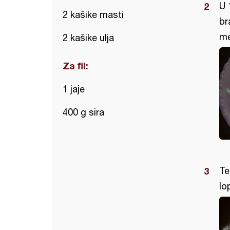
U 
2 kašike masti
br
me
2 kašike ulja
Za fil:
1 jaje
400 g sira
Te
lo