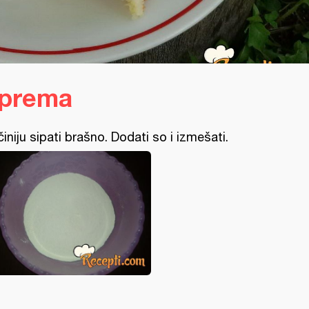
iprema
činiju sipati brašno. Dodati so i izmešati.