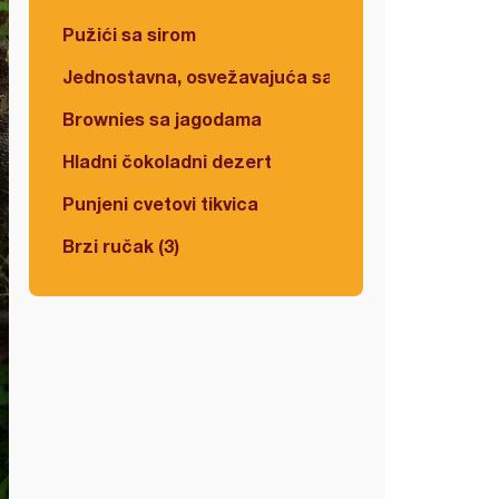
Pužići sa sirom
Jednostavna, osvežavajuća salata
Brownies sa jagodama
Hladni čokoladni dezert
Punjeni cvetovi tikvica
Brzi ručak (3)