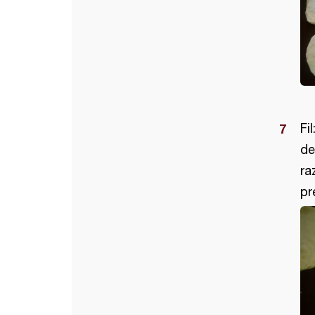
Fi
de
ra
pr