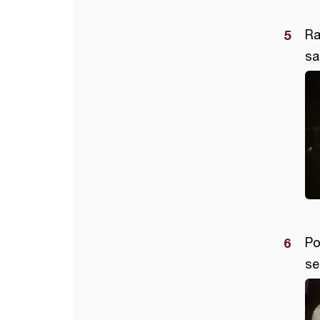
Ra
sa
Po
se