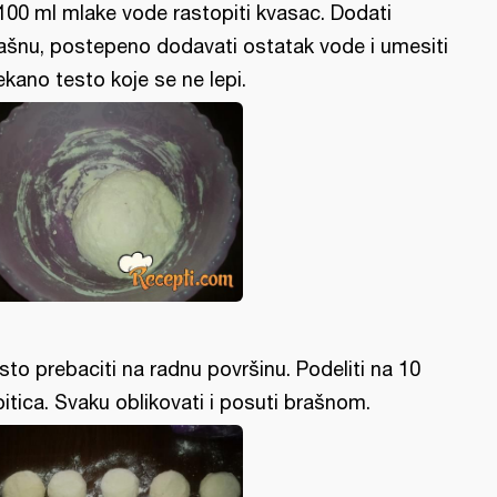
100 ml mlake vode rastopiti kvasac. Dodati
ašnu, postepeno dodavati ostatak vode i umesiti
kano testo koje se ne lepi.
sto prebaciti na radnu površinu. Podeliti na 10
pitica. Svaku oblikovati i posuti brašnom.