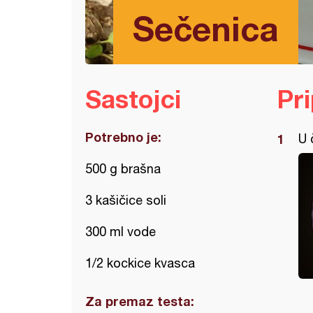
Sečenica
Sastojci
Pr
Potrebno je:
U 
500 g brašna
3 kašičice soli
300 ml vode
1/2 kockice kvasca
Za premaz testa: