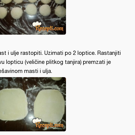
st i ulje rastopiti. Uzimati po 2 loptice. Rastanjiti
vu lopticu (veličine plitkog tanjira) premzati je
šavinom masti i ulja.