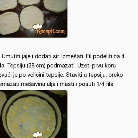
l: Umutiti jaje i dodati sir. Izmešati. Fil podeliti na 4
la. Tepsiju (28 cm) podmazati. Uzeti prvu koru
zvući je po veličini tepsije. Staviti u tepsiju, preko
emazati mešavinu ulja i masti i posuti 1/4 fila.