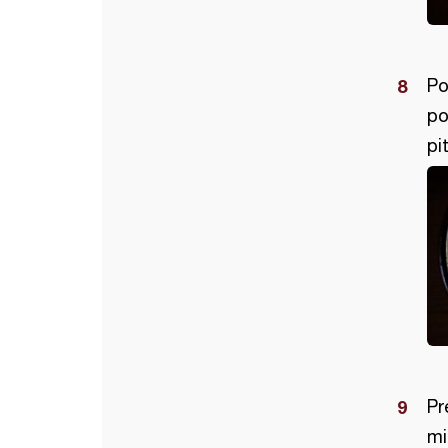
Po
po
pi
Pr
mi