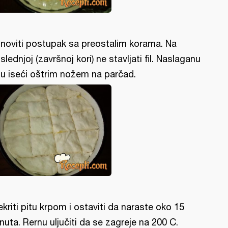
noviti postupak sa preostalim korama. Na
slednjoj (završnoj kori) ne stavljati fil. Naslaganu
tu iseći oštrim nožem na parčad.
ekriti pitu krpom i ostaviti da naraste oko 15
nuta. Rernu uljučiti da se zagreje na 200 C.