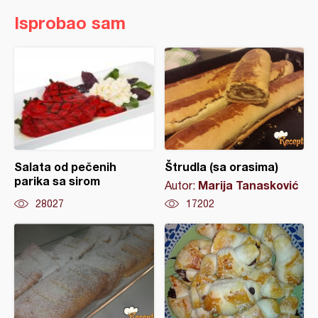
Isprobao sam
Salata od pečenih
Štrudla (sa orasima)
parika sa sirom
Marija Tanasković
Autor:
28027
17202