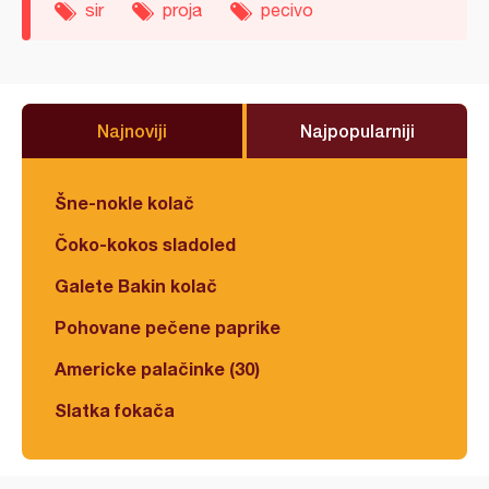
sir
proja
pecivo
Najnoviji
Najpopularniji
Šne-nokle kolač
Čoko-kokos sladoled
Galete Bakin kolač
Pohovane pečene paprike
Americke palačinke (30)
Slatka fokača