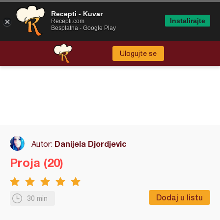
Recepti - Kuvar
Instalirajte
Recepti.com
Besplatna - Google Play
Ulogujte se
Danijela Djordjevic
Autor:
Proja (20)
Dodaj u listu
30 min