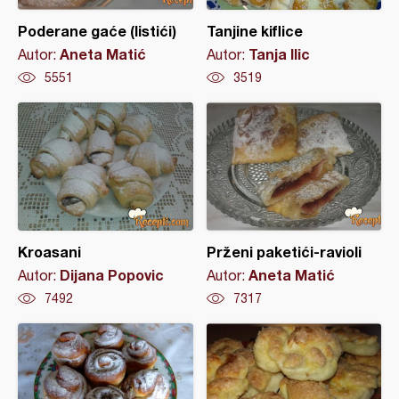
Poderane gaće (listići)
Tanjine kiflice
Aneta Matić
Tanja Ilic
Autor:
Autor:
5551
3519
Kroasani
Prženi paketići-ravioli
Dijana Popovic
Aneta Matić
Autor:
Autor:
7492
7317