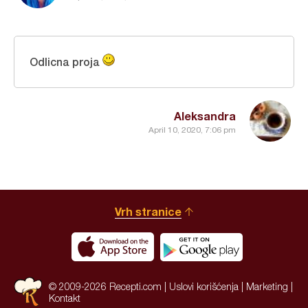
Odlicna proja
Aleksandra
April 10, 2020, 7:06 pm
Vrh stranice
© 2009-2026 Recepti.com |
Uslovi korišćenja
|
Marketing
|
Kontakt