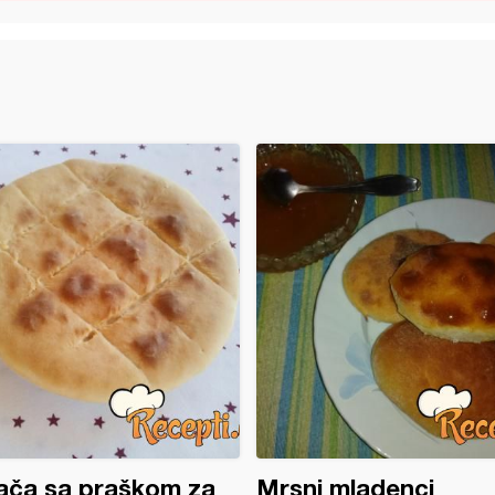
ača sa praškom za
Mrsni mladenci