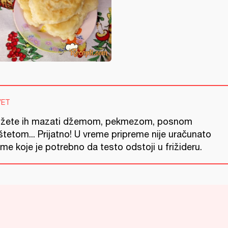
VET
žete ih mazati džemom, pekmezom, posnom
tetom... Prijatno! U vreme pripreme nije uračunato
me koje je potrebno da testo odstoji u frižideru.