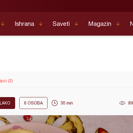
Ishrana
Saveti
Magazin
pci (2)
LAKO
6
OSOBA
30 min
89