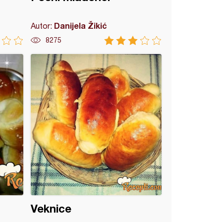
Danijela Žikić
Autor:
8275
Veknice