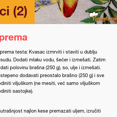
i (2)
iprema
iprema testa: Kvasac izmrviti i staviti u dublju
sudu. Dodati mlaku vodu, šećer i izmešati. Zatim
dati polovinu brašna (250 g), so, ulje i izmešati.
stepeno dodavati preostalo brašno (250 g) i sve
ediniti viljuškom (ne mesiti, već samo viljuškom
ediniti sastojke).
utrašnjost najlon kese premazati uljem, izručiti