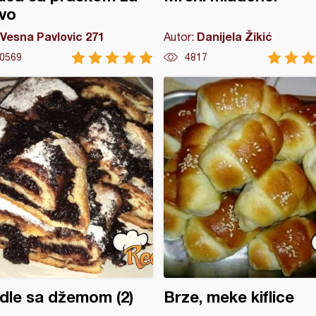
vo
Vesna Pavlovic 271
Danijela Žikić
Autor:
0569
4817
dle sa džemom (2)
Brze, meke kiflice