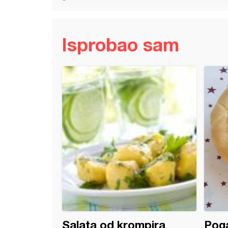
Isprobao sam
 mladenci
Salata od krompira
Pog