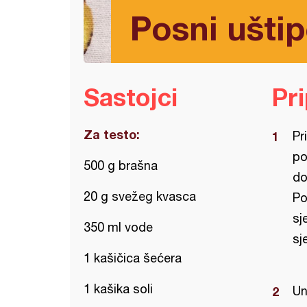
Posni uštipc
Sastojci
Pr
Za testo:
Pr
po
500 g brašna
do
20 g svežeg kvasca
Po
sj
350 ml vode
sj
1 kašičica šećera
1 kašika soli
Un