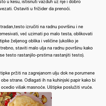
sto u kesu, istisnuti vazduh uz nje i dobro
vezati. Ostaviti u frižider da prenoći.
tradan,testo izručiti na radnu površinu i ne
emesivati, već uzimati po malo testa, oblikovati
tipke željenog oblika i veličine (ukoliko je
trebno, staviti malo ulja na radnu površinu kako
 se testo rastanjilo-prstima rastanjiti testo).
tipke pržiti na zagrejanom ulju dok ne porumene
 obe strane. Odlagati ih na kuhinjski papir kako bi
 ocedio višak masnoće. Uštipke poslužiti vruće.