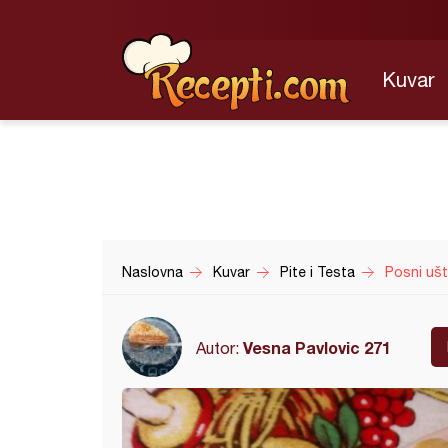
Kuvar
Naslovna
Kuvar
Pite i Testa
Posni ušti
Vesna Pavlovic 271
Autor: