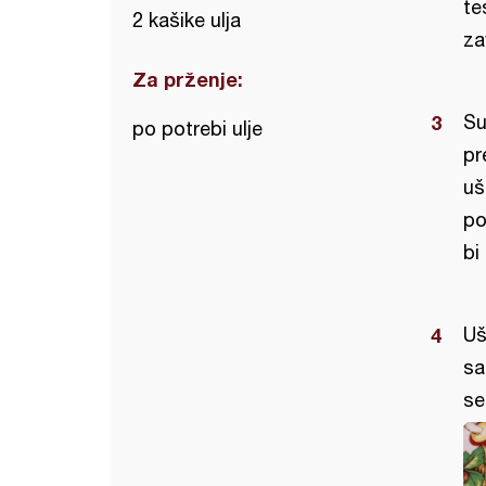
te
2 kašike ulja
za
Za prženje:
Su
po potrebi ulje
pr
uš
po
bi
Uš
sa
se