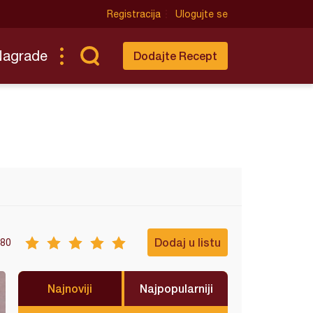
Registracija
Ulogujte se
Nagrade
Dodajte Recept
Dodaj u listu
80
Najnoviji
Najpopularniji