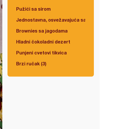
Pužići sa sirom
Jednostavna, osvežavajuća salata
Brownies sa jagodama
Hladni čokoladni dezert
Punjeni cvetovi tikvica
Brzi ručak (3)