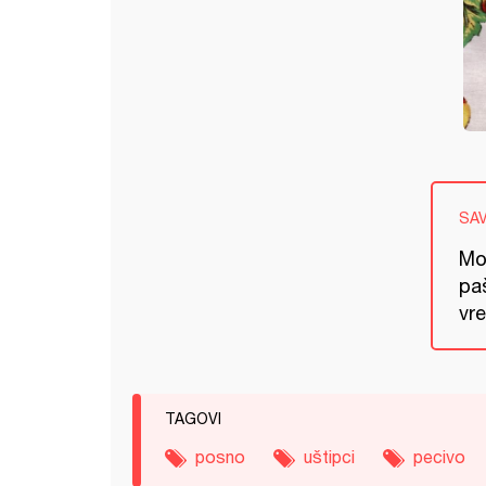
SA
Mo
paš
vre
TAGOVI
posno
uštipci
pecivo