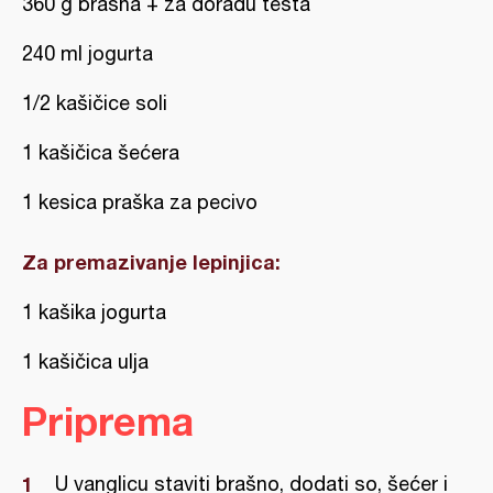
360 g brašna + za doradu testa
240 ml jogurta
1/2 kašičice soli
1 kašičica šećera
1 kesica praška za pecivo
Za premazivanje lepinjica:
1 kašika jogurta
1 kašičica ulja
Priprema
U vanglicu staviti brašno, dodati so, šećer i