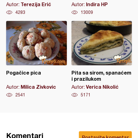
Terezija Erić
Indira HP
Autor:
Autor:
4283
13009
Pogačice pica
Pita sa sirom, spanaćem
i prazilukom
Milica Zivkovic
Verica Nikolić
Autor:
Autor:
2541
5171
Komentari
Postavite komentar