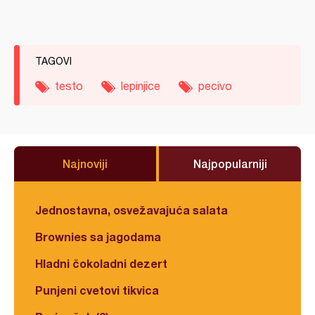
TAGOVI
testo
lepinjice
pecivo
Najnoviji
Najpopularniji
Jednostavna, osvežavajuća salata
Brownies sa jagodama
Hladni čokoladni dezert
Punjeni cvetovi tikvica