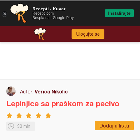
Recepti - Kuvar
Instalirajte
Recepti.com
Besplatna - Google Play
Ulogujte se
Verica Nikolić
Autor:
Lepinjice sa praškom za pecivo
Dodaj u listu
30 min