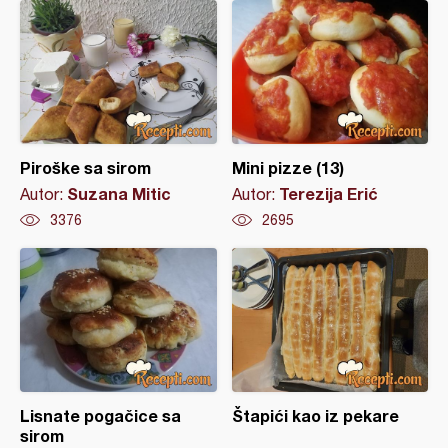
Piroške sa sirom
Mini pizze (13)
Suzana Mitic
Terezija Erić
Autor:
Autor:
3376
2695
Lisnate pogačice sa
Štapići kao iz pekare
sirom