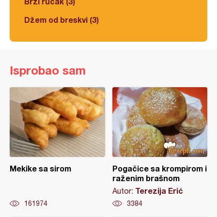
Brzi ručak (3)
Džem od breskvi (3)
Isprobao sam
Mekike sa sirom
Pogačice sa krompirom i
raženim brašnom
Terezija Erić
Autor:
161974
3384