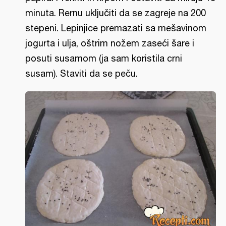
minuta. Rernu uključiti da se zagreje na 200
stepeni. Lepinjice premazati sa mešavinom
jogurta i ulja, oštrim nožem zaseći šare i
posuti susamom (ja sam koristila crni
susam). Staviti da se peču.