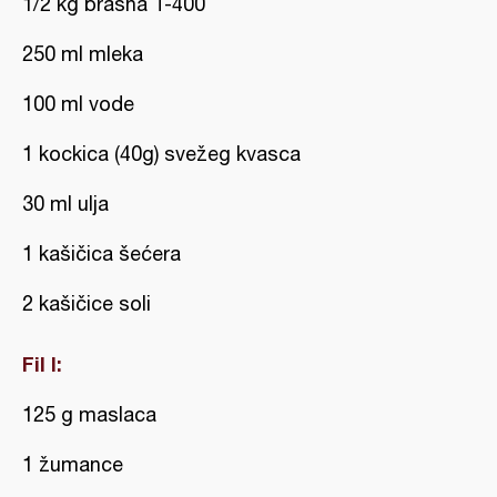
1/2 kg brašna T-400
250 ml mleka
100 ml vode
1 kockica (40g) svežeg kvasca
30 ml ulja
1 kašičica šećera
2 kašičice soli
Fil I:
125 g maslaca
1 žumance