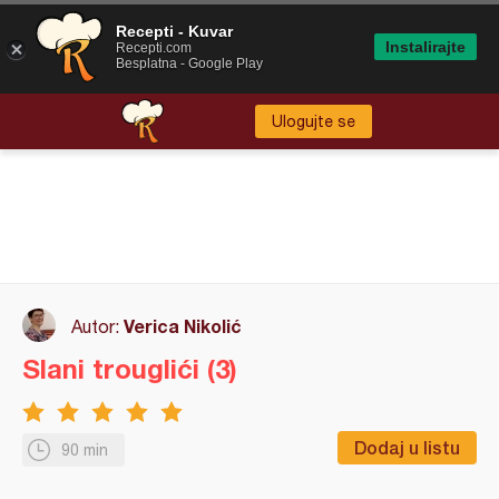
Recepti - Kuvar
Instalirajte
Recepti.com
Besplatna - Google Play
Ulogujte se
Verica Nikolić
Autor:
Slani trouglići (3)
Dodaj u listu
90 min