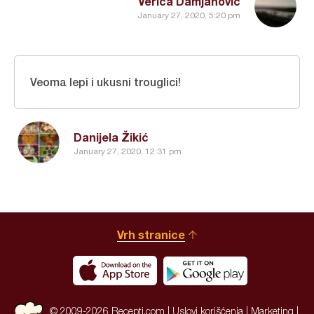
Verica Damjanovic
January 27, 2020, 5:20 pm
Veoma lepi i ukusni trouglici!
Danijela Žikić
January 27, 2020, 12:31 pm
Vrh stranice
© 2009-2026 Recepti.com |
Uslovi korišćenja
|
Marketing
|