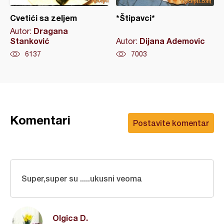
Cvetići sa zeljem
*Štipavci*
Dragana
Autor:
Stanković
Dijana Ademovic
Autor:
6137
7003
Komentari
Postavite komentar
Super,super su .....ukusni veoma
Olgica D.