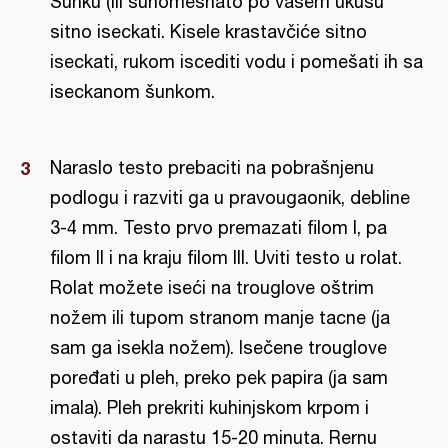
Šunku (ili suhomesnato po vašem ukusu
sitno iseckati. Kisele krastavčiće sitno
iseckati, rukom iscediti vodu i pomešati ih sa
iseckanom šunkom.
Naraslo testo prebaciti na pobrašnjenu
podlogu i razviti ga u pravougaonik, debline
3-4 mm. Testo prvo premazati filom I, pa
filom II i na kraju filom III. Uviti testo u rolat.
Rolat možete iseći na trouglove oštrim
nožem ili tupom stranom manje tacne (ja
sam ga isekla nožem). Isečene trouglove
poređati u pleh, preko pek papira (ja sam
imala). Pleh prekriti kuhinjskom krpom i
ostaviti da narastu 15-20 minuta. Rernu