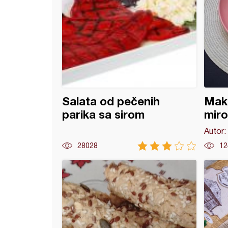
Salata od pečenih
Maka
parika sa sirom
miro
Autor:
28028
12
e štanglice sa sirom