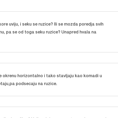
ore uviju, i seku se ruzice? Ili se mozda poredja svih
olnu, pa se od toga seku ruzice? Unapred hvala na
e okrenu horizontalno i tako stavljaju kao komadi u
etaju,pa podsecaju na ruzice.