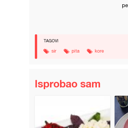
pe
TAGOVI
sir
pita
kore
Isprobao sam
a gibanica