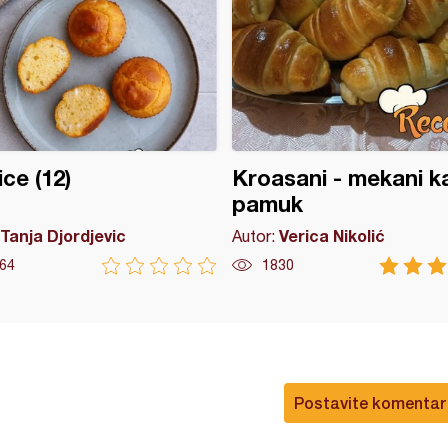
ice (12)
Kroasani - mekani k
pamuk
Tanja Djordjevic
Verica Nikolić
Autor:
64
1830
Postavite komentar