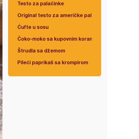
Testo za palačinke
Original testo za američke palačinke
Ćufte u sosu
Čoko-moko sa kupovnim korama
Štrudla sa džemom
Pileći paprikaš sa krompirom