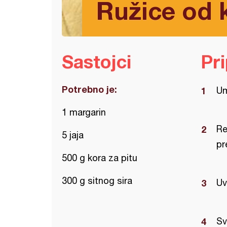
Ružice od 
Sastojci
Pr
Potrebno je:
Um
1 margarin
Re
5 jaja
pr
500 g kora za pitu
300 g sitnog sira
Uv
Sv