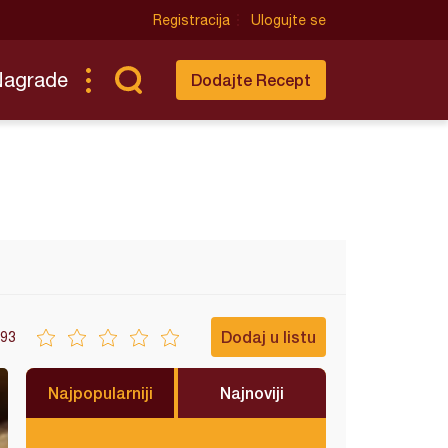
Registracija
Ulogujte se
Nagrade
Dodajte Recept
Dodaj u listu
93
Najpopularniji
Najnoviji