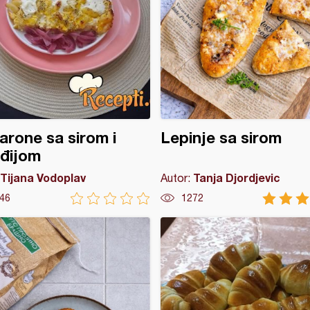
rone sa sirom i
Lepinje sa sirom
đijom
Tijana Vodoplav
Tanja Djordjevic
Autor:
46
1272