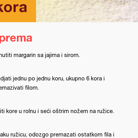
kora
iprema
utiti margarin sa jajima i sirom.
djati jednu po jednu koru, ukupno 6 kora i
emazivati filom.
iti kore u rolnu i seći oštrim nožem na ružice.
aku ružicu, odozgo premazati ostatkom fila i