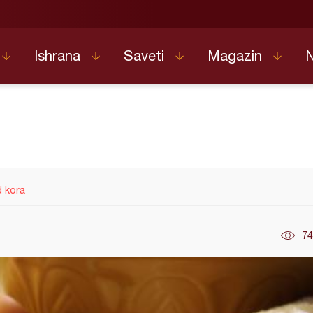
Ishrana
Saveti
Magazin
d kora
74