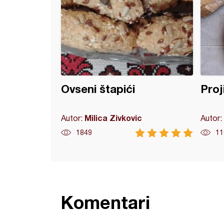
Ovseni štapići
Proj
Milica Zivkovic
Autor:
Autor:
1849
11
Komentari