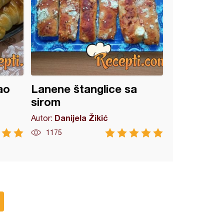
ao
Lanene štanglice sa
sirom
Danijela Žikić
Autor:
1175