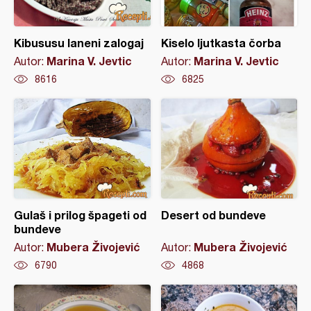
Kibususu laneni zalogaj
Kiselo ljutkasta čorba
Marina V. Jevtic
Marina V. Jevtic
Autor:
Autor:
8616
6825
Gulaš i prilog špageti od
Desert od bundeve
bundeve
Mubera Živojević
Mubera Živojević
Autor:
Autor:
6790
4868