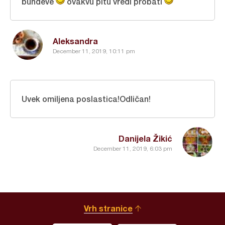
bundeve
ovakvu pitu vredi probati
Aleksandra
December 11, 2019, 10:11 pm
Uvek omiljena poslastica!Odličan!
Danijela Žikić
December 11, 2019, 6:03 pm
Vrh stranice