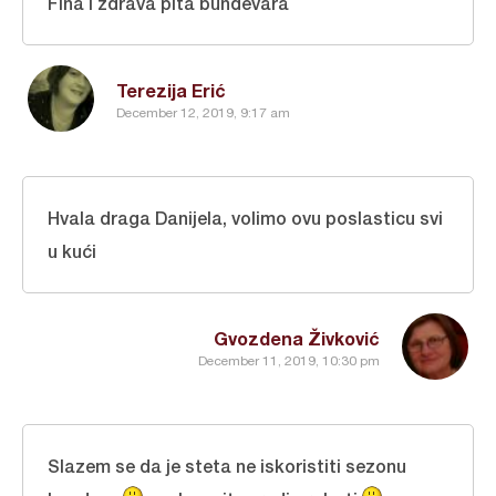
Fina i zdrava pita bundevara
Terezija Erić
December 12, 2019, 9:17 am
Hvala draga Danijela, volimo ovu poslasticu svi
u kući
Gvozdena Živković
December 11, 2019, 10:30 pm
Slazem se da je steta ne iskoristiti sezonu