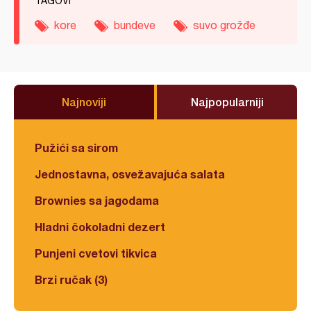
TAGOVI
kore
bundeve
suvo grožđe
Najnoviji
Najpopularniji
Pužići sa sirom
Jednostavna, osvežavajuća salata
Brownies sa jagodama
Hladni čokoladni dezert
Punjeni cvetovi tikvica
Brzi ručak (3)