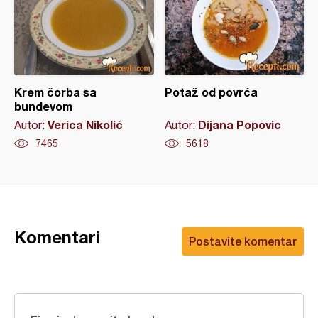
Krem čorba sa
Potaž od povrća
bundevom
Verica Nikolić
Dijana Popovic
Autor:
Autor:
7465
5618
Komentari
Postavite komentar