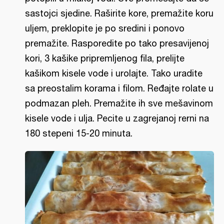
sastojci sjedine. Raširite kore, premažite koru
uljem, preklopite je po sredini i ponovo
premažite. Rasporedite po tako presavijenoj
kori, 3 kašike pripremljenog fila, prelijte
kašikom kisele vode i urolajte. Tako uradite
sa preostalim korama i filom. Ređajte rolate u
podmazan pleh. Premažite ih sve mešavinom
kisele vode i ulja. Pecite u zagrejanoj rerni na
180 stepeni 15-20 minuta.