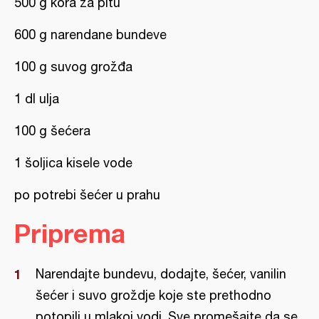
500 g kora za pitu
600 g narendane bundeve
100 g suvog grožđa
1 dl ulja
100 g šećera
1 šoljica kisele vode
po potrebi šećer u prahu
Priprema
Narendajte bundevu, dodajte, šećer, vanilin
šećer i suvo groždje koje ste prethodno
potopili u mlakoj vodi. Sve promešajte da se