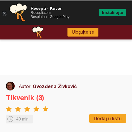
Recepti - Kuvar
Instalirajte
Recepti.com
Besplatna - Google Play
Ulogujte se
Gvozdena Živković
Autor:
Tikvenik (3)
Dodaj u listu
40 min