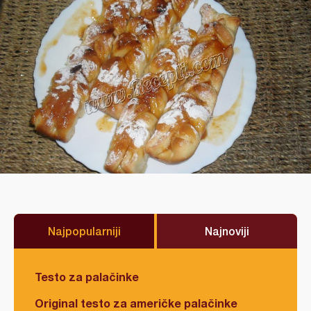
Najpopularniji
Najnoviji
Testo za palačinke
Original testo za američke palačinke