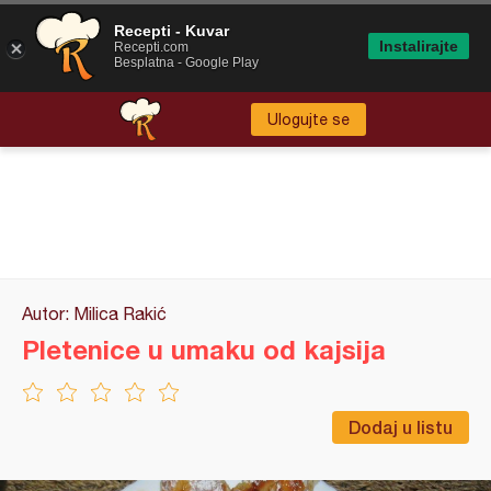
Recepti - Kuvar
Instalirajte
Recepti.com
Besplatna - Google Play
Ulogujte se
Autor: Milica Rakić
Pletenice u umaku od kajsija
Dodaj u listu