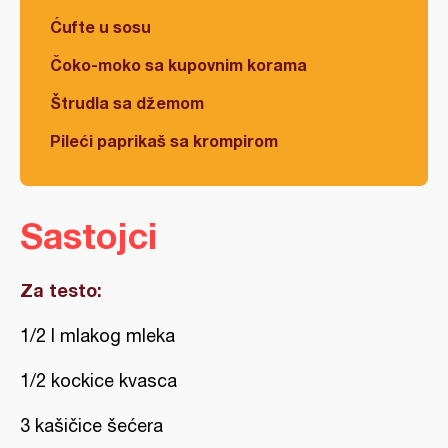
Ćufte u sosu
Čoko-moko sa kupovnim korama
Štrudla sa džemom
Pileći paprikaš sa krompirom
Sastojci
Za testo:
1/2 l mlakog mleka
1/2 kockice kvasca
3 kašičice šećera