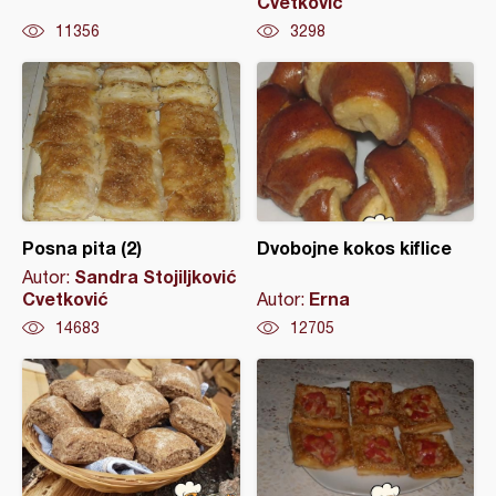
Cvetković
11356
3298
Posna pita (2)
Dvobojne kokos kiflice
Sandra Stojiljković
Autor:
Cvetković
Erna
Autor:
14683
12705