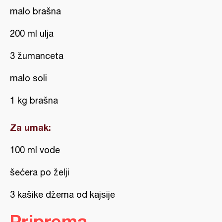
malo brašna
200 ml ulja
3 žumanceta
malo soli
1 kg brašna
Za umak:
100 ml vode
šećera po želji
3 kašike džema od kajsije
Priprema