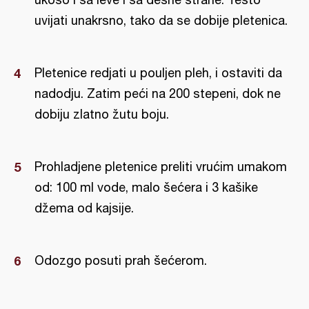
uvijati unakrsno, tako da se dobije pletenica.
Pletenice redjati u pouljen pleh, i ostaviti da
nadodju. Zatim peći na 200 stepeni, dok ne
dobiju zlatno žutu boju.
Prohladjene pletenice preliti vrućim umakom
od: 100 ml vode, malo šećera i 3 kašike
džema od kajsije.
Odozgo posuti prah šećerom.