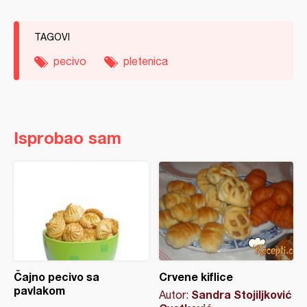
TAGOVI
pecivo
pletenica
Isprobao sam
Čajno pecivo sa
Crvene kiflice
pavlakom
Sandra Stojiljković
Autor: