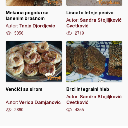
Mekana pogača sa
Lisnato letnje pecivo
lanenim brašnom
Sandra Stojiljković
Autor:
Tanja Djordjevic
Cvetković
Autor:
5356
2719
Venčići sa sirom
Brzi integralni hleb
Sandra Stojiljković
Autor:
Verica Damjanovic
Cvetković
Autor:
2860
4355