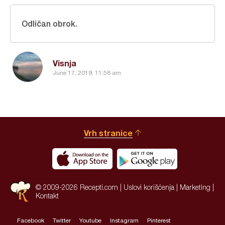
Odličan obrok.
Visnja
June 17, 2019, 11:58 am
Vrh stranice
© 2009-2026 Recepti.com |
Uslovi korišćenja
|
Marketing
|
Kontakt
Facebook
Twitter
Youtube
Instagram
Pinterest