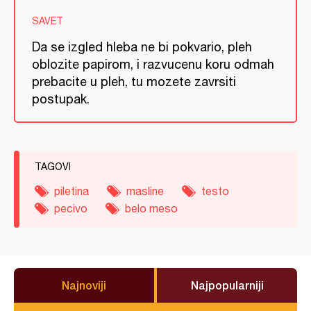
SAVET
Da se izgled hleba ne bi pokvario, pleh
oblozite papirom, i razvucenu koru odmah
prebacite u pleh, tu mozete zavrsiti
postupak.
TAGOVI
piletina
masline
testo
pecivo
belo meso
Najnoviji
Najpopularniji