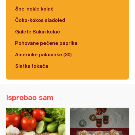
Šne-nokle kolač
Čoko-kokos sladoled
Galete Bakin kolač
Pohovane pečene paprike
Americke palačinke (30)
Slatka fokača
Isprobao sam