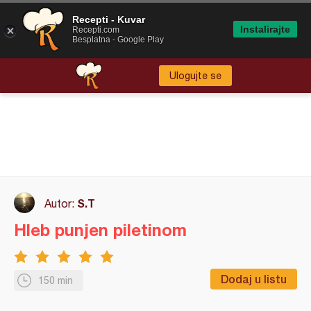
Recepti - Kuvar
Instalirajte
Recepti.com
Besplatna - Google Play
Ulogujte se
S.T
Autor:
Hleb punjen piletinom
Dodaj u listu
150 min