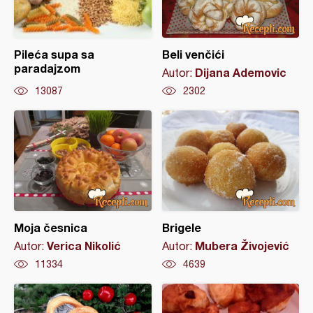
Pileća supa sa
Beli venčići
paradajzom
Dijana Ademovic
Autor:
13087
2302
Moja česnica
Brigele
Verica Nikolić
Mubera Živojević
Autor:
Autor:
11334
4639