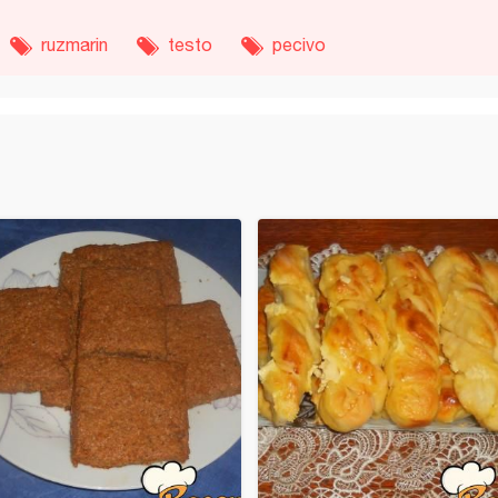
ruzmarin
testo
pecivo