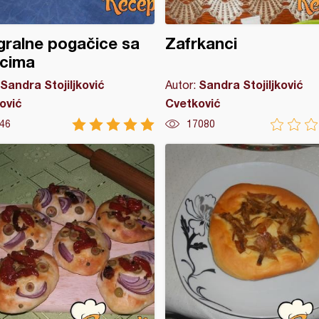
gralne pogačice sa
Zafrkanci
rcima
Sandra Stojiljković
Sandra Stojiljković
Autor:
ović
Cvetković
46
17080