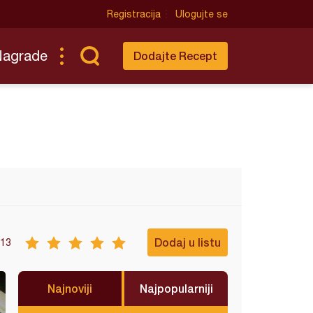
Registracija
Ulogujte se
Nagrade
Dodajte Recept
Dodaj u listu
13
Najnoviji
Najpopularniji