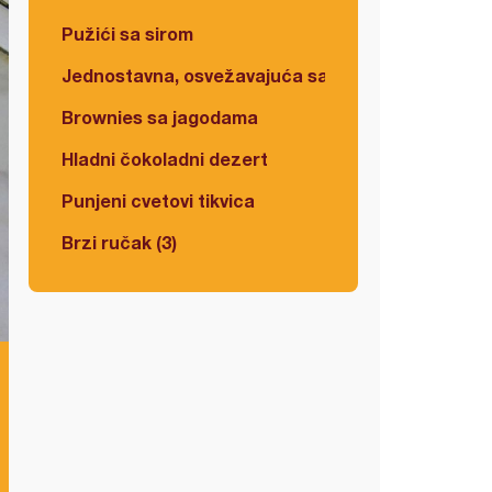
Pužići sa sirom
Jednostavna, osvežavajuća salata
Brownies sa jagodama
Hladni čokoladni dezert
Punjeni cvetovi tikvica
Brzi ručak (3)