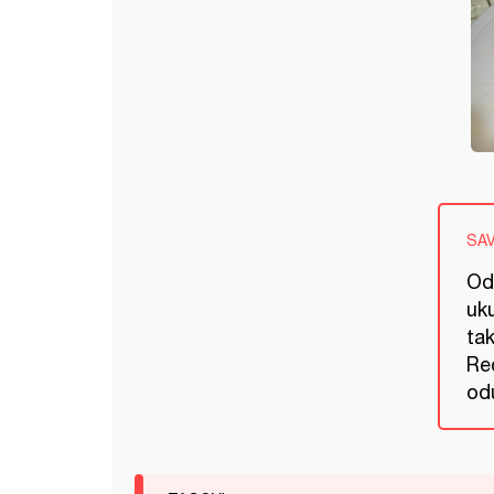
SA
Od 
uk
ta
Re
od