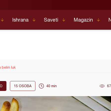
Ishrana
Saveti
Magazin
 belim luk
KO
15
OSOBA
40 min
67