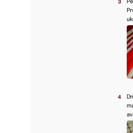
Pe
Pr
uk
Dr
ma
av