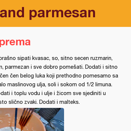
c and parmesan
iprema
brašno sipati kvasac, so, sitno secen ruzmarin,
m, parmezan i sve dobro pomešati. Dodati i sitno
čen čen belog luka koji prethodno pomesamo sa
lo maslinovog ulja, soli i sokom od 1/2 limuna.
dati i toplu vodu i ulje i žicom sve sjediniti u
sto slično zvaki. Dodati i malteks.