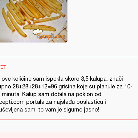
VET
ove količine sam ispekla skoro 3,5 kalupa, znači
upno 28+28+28+12=96 grisina koje su planule za 10-
k minuta. Kalup sam dobila na poklon od
cepti.com portala za najslađu poslasticu i
uševljena sam, to vam je sigurno jasno!