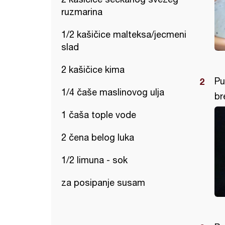
ruzmarina
1/2 kašičice malteksa/jecmeni
slad
2 kašičice kima
Pu
1/4 čaše maslinovog ulja
br
1 čaša tople vode
2 čena belog luka
1/2 limuna - sok
za posipanje susam