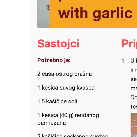
with garli
Sastojci
Pr
Potrebno je:
U 
ki
2 čaša oštrog brašna
se
1 kesica suvog kvasca
ma
Do
1,5 kašičice soli
te
1 kesica (40 g) rendanog
parmezana
2 kašičice seckanog svežeg