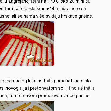
ći u zagrejanoj rerni na 170 C oko 20 minuta.
vu turu sam pekla krace/14 minuta, isto su
usne, ali se nama više sviđaju hrskave grisine.
ugi čen belog luka usitniti, pomešati sa malo
slinovog ulja i prstohvatom soli i fino usitniti u
anu, tom smesom premazivati vruće grisine.