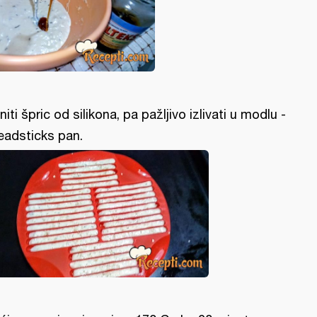
niti špric od silikona, pa pažljivo izlivati u modlu -
eadsticks pan.