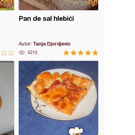
Pan de sal hlebići
Tanja Djordjevic
Autor:
5212