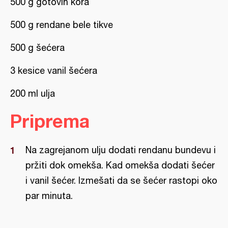
500 g gotovih kora
500 g rendane bele tikve
500 g šećera
3 kesice vanil šećera
200 ml ulja
Priprema
Na zagrejanom ulju dodati rendanu bundevu i
pržiti dok omekša. Kad omekša dodati šećer
i vanil šećer. Izmešati da se šećer rastopi oko
par minuta.