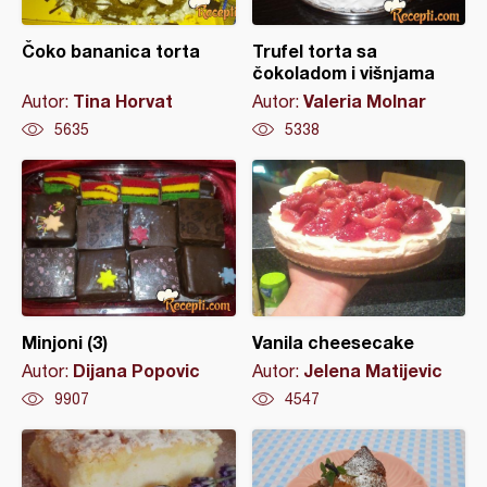
Čoko bananica torta
Trufel torta sa
čokoladom i višnjama
Tina Horvat
Valeria Molnar
Autor:
Autor:
5635
5338
Minjoni (3)
Vanila cheesecake
Dijana Popovic
Jelena Matijevic
Autor:
Autor:
9907
4547