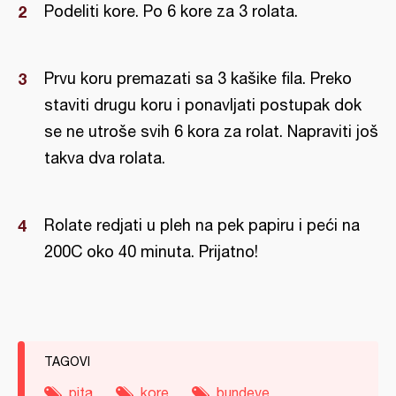
Podeliti kore. Po 6 kore za 3 rolata.
Prvu koru premazati sa 3 kašike fila. Preko
staviti drugu koru i ponavljati postupak dok
se ne utroše svih 6 kora za rolat. Napraviti još
takva dva rolata.
Rolate redjati u pleh na pek papiru i peći na
200C oko 40 minuta. Prijatno!
TAGOVI
pita
kore
bundeve