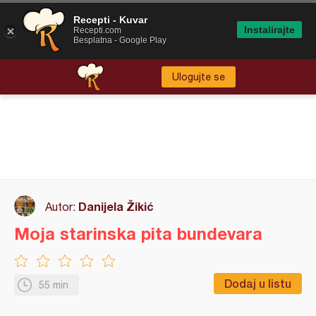
Recepti - Kuvar
Instalirajte
Recepti.com
Besplatna - Google Play
Ulogujte se
Danijela Žikić
Autor:
Moja starinska pita bundevara
Dodaj u listu
55 min