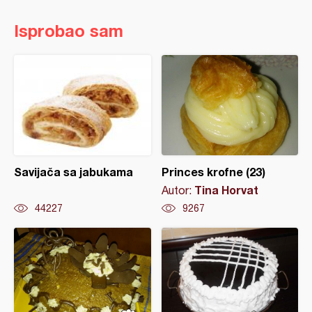
Isprobao sam
Savijača sa jabukama
Princes krofne (23)
Tina Horvat
Autor:
44227
9267