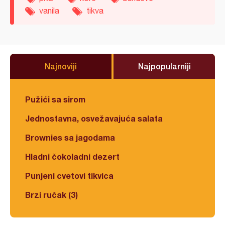
vanila
tikva
Najnoviji
Najpopularniji
Pužići sa sirom
Jednostavna, osvežavajuća salata
Brownies sa jagodama
Hladni čokoladni dezert
Punjeni cvetovi tikvica
Brzi ručak (3)