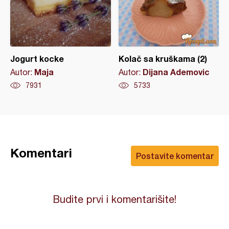
Jogurt kocke
Kolač sa kruškama (2)
Maja
Dijana Ademovic
Autor:
Autor:
7931
5733
Komentari
Postavite komentar
Budite prvi i komentarišite!