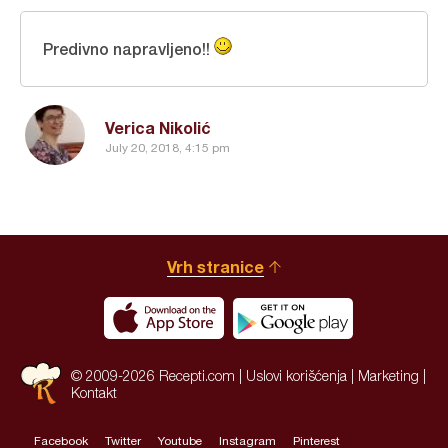
Predivno napravljeno!!
Verica Nikolić
July 20, 2018, 4:15 pm
Vrh stranice
© 2009-2026 Recepti.com |
Uslovi korišćenja
|
Marketing
|
Kontakt
Facebook
Twitter
Youtube
Instagram
Pinterest