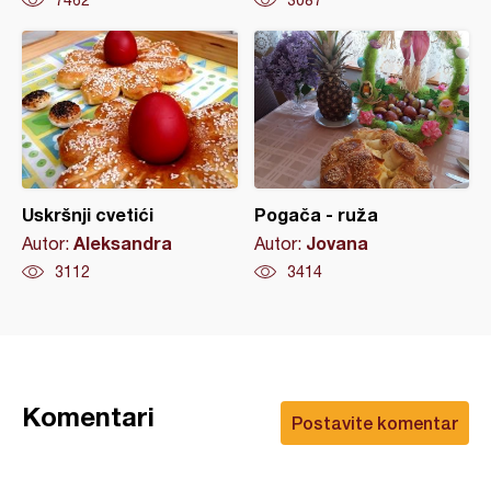
7462
3087
Uskršnji cvetići
Pogača - ruža
Aleksandra
Jovana
Autor:
Autor:
3112
3414
Komentari
Postavite komentar