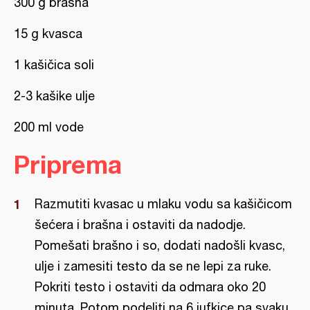
300 g brašna
15 g kvasca
1 kašičica soli
2-3 kašike ulje
200 ml vode
Priprema
Razmutiti kvasac u mlaku vodu sa kašičicom
šećera i brašna i ostaviti da nadodje.
Pomešati brašno i so, dodati nadošli kvasc,
ulje i zamesiti testo da se ne lepi za ruke.
Pokriti testo i ostaviti da odmara oko 20
minuta. Potom podeliti na 6 jufkice pa svaku