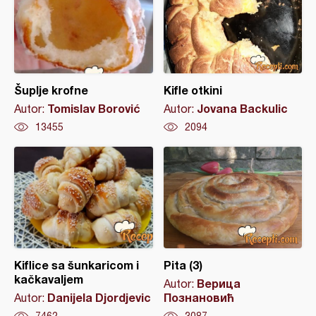
Šuplje krofne
Kifle otkini
Tomislav Borović
Jovana Backulic
Autor:
Autor:
13455
2094
Kiflice sa šunkaricom i
Pita (3)
kačkavaljem
Верица
Autor:
Danijela Djordjevic
Познановић
Autor: