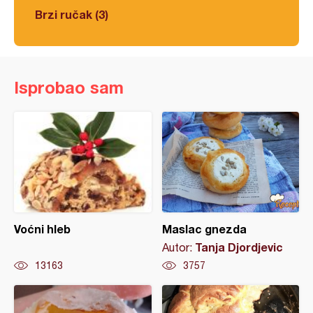
Brzi ručak (3)
Isprobao sam
Voćni hleb
Maslac gnezda
Tanja Djordjevic
Autor:
13163
3757