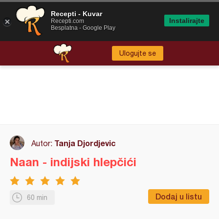
Recepti - Kuvar
Instalirajte
Recepti.com
Besplatna - Google Play
Ulogujte se
Tanja Djordjevic
Autor:
Naan - indijski hlepčići
Dodaj u listu
60 min