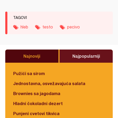
TAGOVI
hleb
testo
pecivo
Najnoviji
Najpopularniji
Pužići sa sirom
Jednostavna, osvežavajuća salata
Brownies sa jagodama
Hladni čokoladni dezert
Punjeni cvetovi tikvica