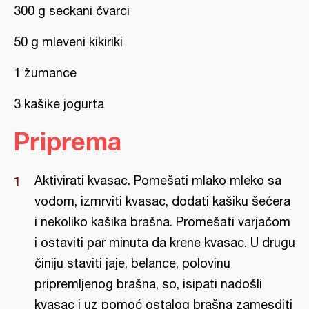
300 g seckani čvarci
50 g mleveni kikiriki
1 žumance
3 kašike jogurta
Priprema
Aktivirati kvasac. Pomešati mlako mleko sa
vodom, izmrviti kvasac, dodati kašiku šećera
i nekoliko kašika brašna. Promešati varjačom
i ostaviti par minuta da krene kvasac. U drugu
činiju staviti jaje, belance, polovinu
pripremljenog brašna, so, isipati nadošli
kvasac i uz pomoć ostalog brašna zamesditi