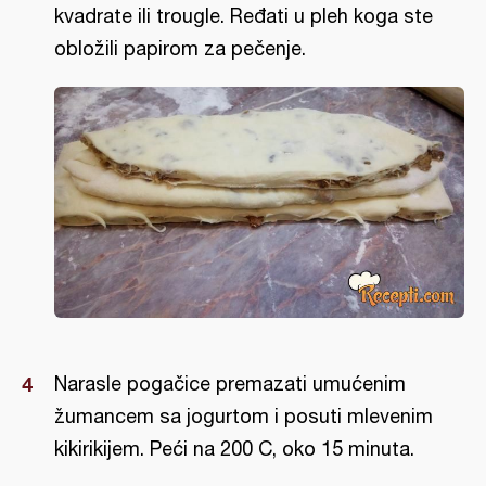
kvadrate ili trougle. Ređati u pleh koga ste
obložili papirom za pečenje.
Narasle pogačice premazati umućenim
žumancem sa jogurtom i posuti mlevenim
kikirikijem. Peći na 200 C, oko 15 minuta.