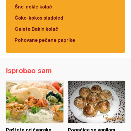
Šne-nokle kolač
Čoko-kokos sladoled
Galete Bakin kolač
Pohovane pečene paprike
Isprobao sam
Pašteta od čvaraka
Pogačice sa vanilom