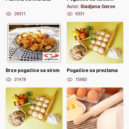
Sladjana Gerov
Autor:
26311
6331
Brze pogačice sa sirom
Pogačice sa prezlama
21478
15682