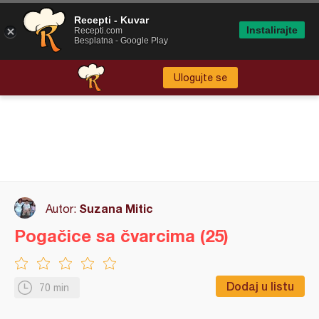
Recepti - Kuvar
Instalirajte
Recepti.com
Besplatna - Google Play
Ulogujte se
Suzana Mitic
Autor:
Pogačice sa čvarcima (25)
Dodaj u listu
70 min