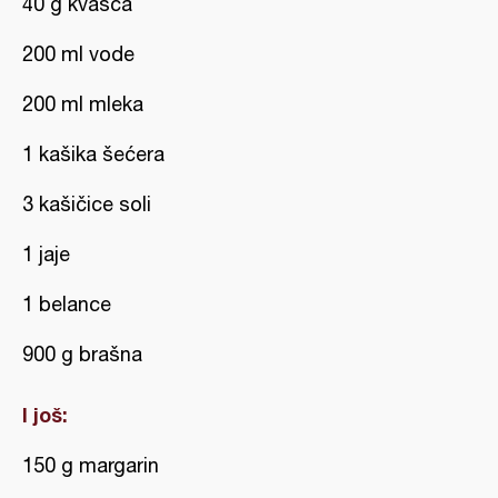
40 g kvasca
200 ml vode
200 ml mleka
1 kašika šećera
3 kašičice soli
1 jaje
1 belance
900 g brašna
I još:
150 g margarin