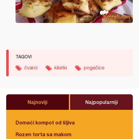
TAGOVI
čvarci
kikiriki
pogačice
Najnoviji
Najpopularniji
Domaći kompot od šljiva
Rozen torta sa makom