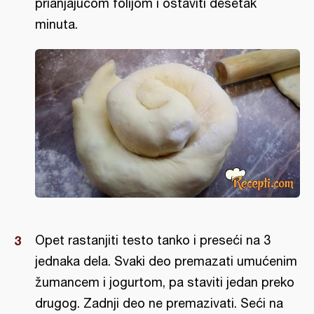
prianjajućom folijom i ostaviti desetak
minuta.
Opet rastanjiti testo tanko i preseći na 3
jednaka dela. Svaki deo premazati umućenim
žumancem i jogurtom, pa staviti jedan preko
drugog. Zadnji deo ne premazivati. Seći na