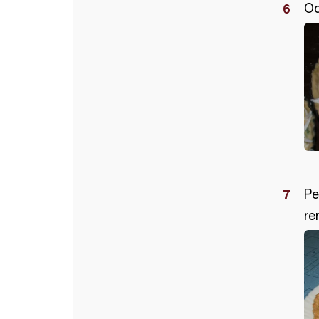
Od
Pe
re