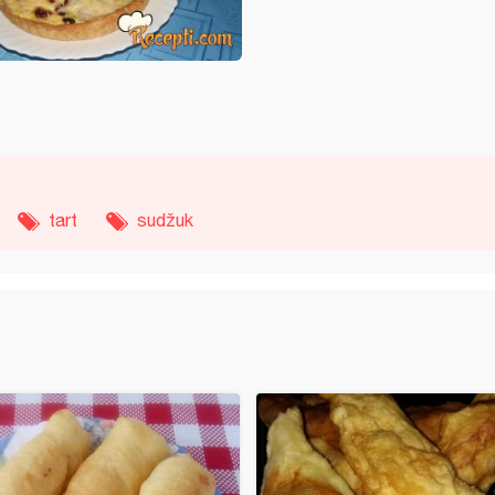
tart
sudžuk