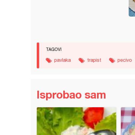
TAGOVI
pavlaka
trapist
pecivo
Isprobao sam
ne sa pomorandžom