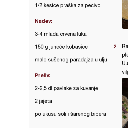
1/2 kesice praška za pecivo
Nadev:
3-4 mlada crvena luka
Ra
150 g juneće kobasice
pl
malo sušenog paradajza u ulju
Uu
vi
Preliv:
2-2,5 dl pavlake za kuvanje
2 jajeta
po ukusu soli i šarenog bibera