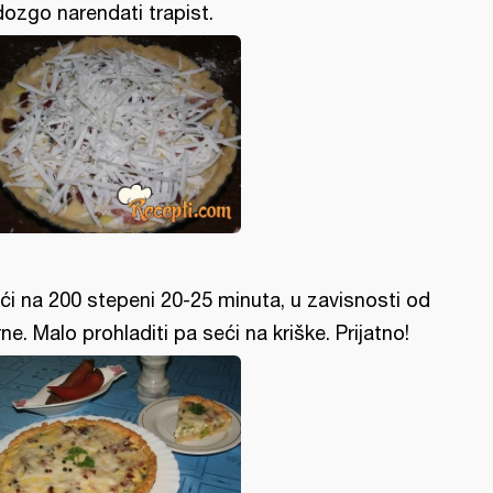
ozgo narendati trapist.
ći na 200 stepeni 20-25 minuta, u zavisnosti od
rne. Malo prohladiti pa seći na kriške. Prijatno!