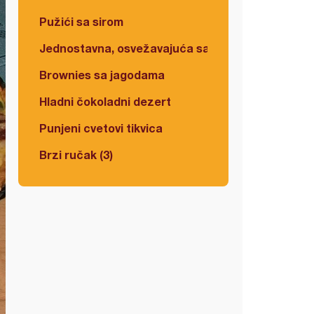
Pužići sa sirom
Jednostavna, osvežavajuća salata
Brownies sa jagodama
Hladni čokoladni dezert
Punjeni cvetovi tikvica
Brzi ručak (3)