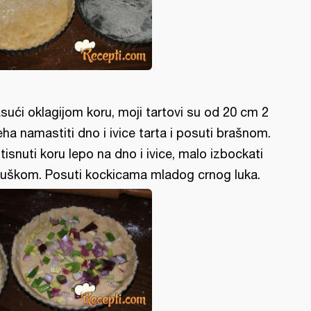
sući oklagijom koru, moji tartovi su od 20 cm 2
eha namastiti dno i ivice tarta i posuti brašnom.
tisnuti koru lepo na dno i ivice, malo izbockati
ljuškom. Posuti kockicama mladog crnog luka.