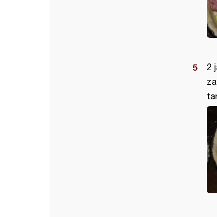
2 
za
ta