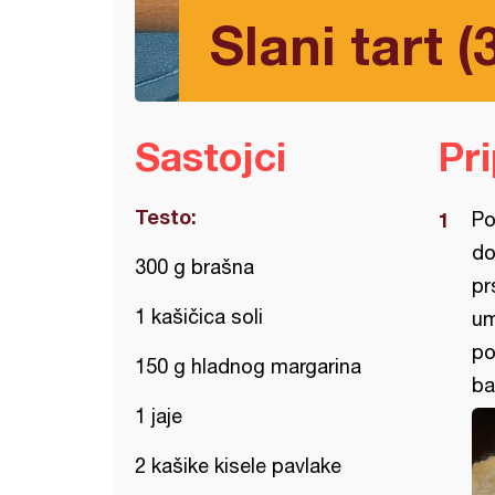
Slani tart (
Sastojci
Pr
Testo:
Po
do
300 g brašna
pr
1 kašičica soli
um
po
150 g hladnog margarina
ba
1 jaje
2 kašike kisele pavlake