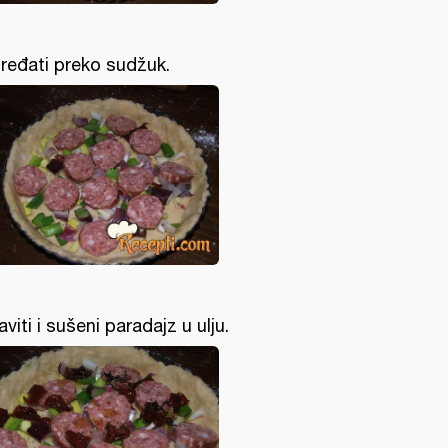
ređati preko sudžuk.
aviti i sušeni paradajz u ulju.