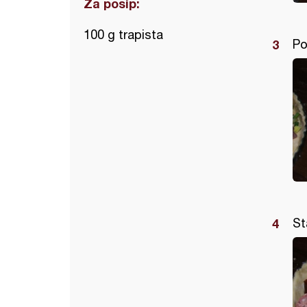
Za posip:
100 g trapista
Po
St