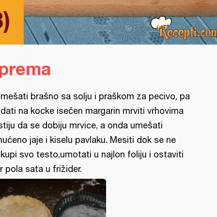
3)
iprema
mešati brašno sa solju i praškom za pecivo, pa
dati na kocke isečen margarin mrviti vrhovima
stiju da se dobiju mrvice, a onda umešati
ućeno jaje i kiselu pavlaku. Mesiti dok se ne
kupi svo testo,umotati u najlon foliju i ostaviti
r pola sata u frižider.