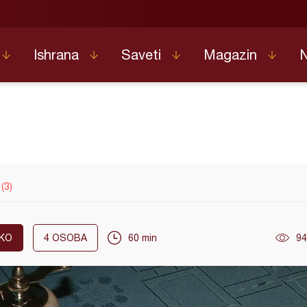
Ishrana
Saveti
Magazin
 (3)
KO
4
OSOBA
60 min
94