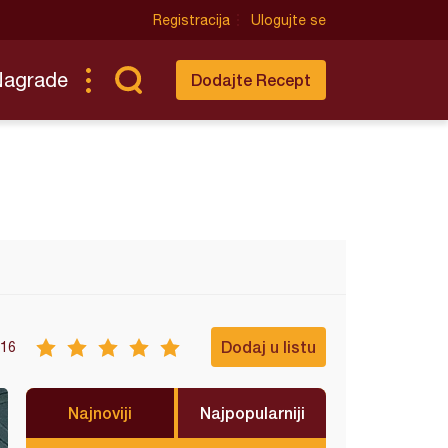
Registracija
Ulogujte se
Nagrade
Dodajte Recept
Dodaj u listu
16
Najnoviji
Najpopularniji