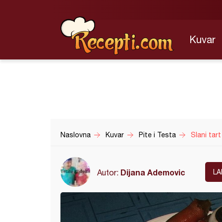
Kuvar
Naslovna
Kuvar
Pite i Testa
Slani tart
Dijana Ademovic
Autor:
LA