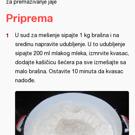
za premazivanje jaje
Priprema
U sud za mešenje sipajte 1 kg brašna i na
sredinu napravite udubljenje. U to udubljenje
sipajte 200 ml mlakog mleka, izmrvite kvasac,
dodajte kašičicu šećera pa sve izmešajte sa
malo brašna. Ostavite 10 minuta da kvasac
nadođe.