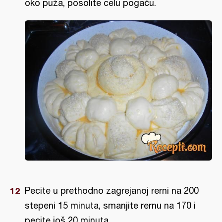
oko puža, posolite celu pogaču.
Pecite u prethodno zagrejanoj rerni na 200
stepeni 15 minuta, smanjite rernu na 170 i
pecite još 20 minuta.