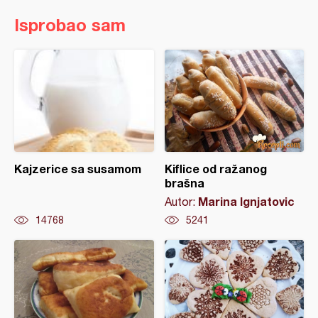
Isprobao sam
Kajzerice sa susamom
Kiflice od ražanog
brašna
Marina Ignjatovic
Autor:
14768
5241