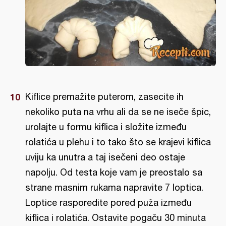
Kiflice premažite puterom, zasecite ih
nekoliko puta na vrhu ali da se ne iseče špic,
urolajte u formu kiflica i složite između
rolatića u plehu i to tako što se krajevi kiflica
uviju ka unutra a taj isečeni deo ostaje
napolju. Od testa koje vam je preostalo sa
strane masnim rukama napravite 7 loptica.
Loptice rasporedite pored puža između
kiflica i rolatića. Ostavite pogaču 30 minuta