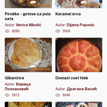
Piroške - gotove za pola
Karamel srca
sata
Verica Nikolić
Dijana Popovic
Autor:
Autor:
8260
3569
Gibančice
Domaći cvet hleb
Верица
Autor:
Познановић
Драгана Васић
Autor:
5612
6046