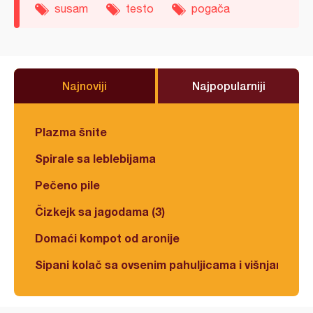
susam
testo
pogača
Najnoviji
Najpopularniji
Plazma šnite
Spirale sa leblebijama
Pečeno pile
Čizkejk sa jagodama (3)
Domaći kompot od aronije
Sipani kolač sa ovsenim pahuljicama i višnjama