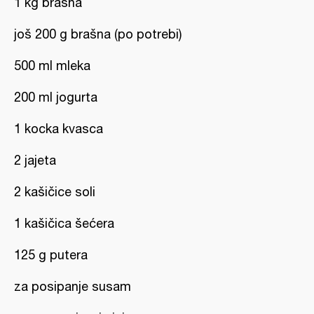
1 kg brašna
još 200 g brašna (po potrebi)
500 ml mleka
200 ml jogurta
1 kocka kvasca
2 jajeta
2 kašičice soli
1 kašičica šećera
125 g putera
za posipanje susam