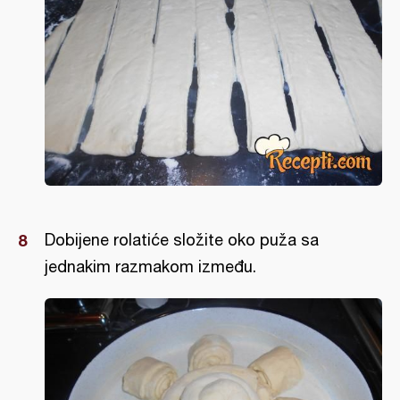
Dobijene rolatiće složite oko puža sa
jednakim razmakom između.