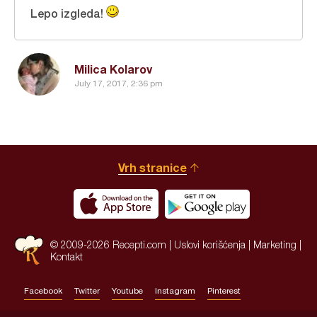
Lepo izgleda!
Milica Kolarov
July 17, 2017, 2:36 pm
Vrh stranice
© 2009-2026 Recepti.com |
Uslovi korišćenja
|
Marketing
|
Kontakt
Facebook
Twitter
Youtube
Instagram
Pinterest