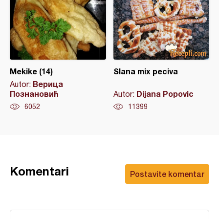
Mekike (14)
Slana mix peciva
Верица
Autor:
Познановић
Dijana Popovic
Autor:
6052
11399
Komentari
Postavite komentar