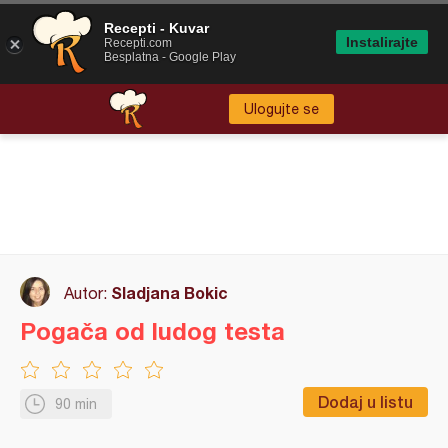
Recepti - Kuvar
Instalirajte
Recepti.com
Besplatna - Google Play
Ulogujte se
Sladjana Bokic
Autor:
Pogača od ludog testa
Dodaj u listu
90 min