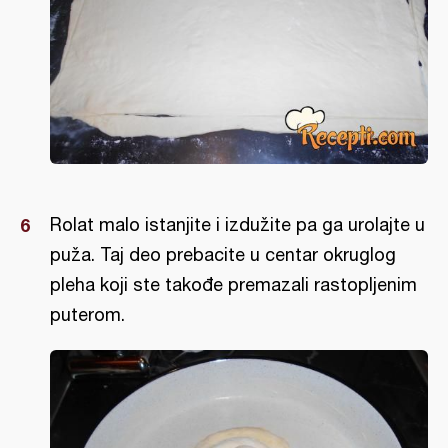
Rolat malo istanjite i izdužite pa ga urolajte u
puža. Taj deo prebacite u centar okruglog
pleha koji ste takođe premazali rastopljenim
puterom.