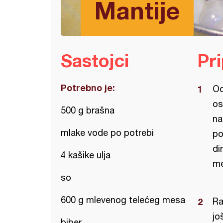
Mantije
Sastojci
Pr
Potrebno je:
Od
os
500 g brašna
na
mlake vode po potrebi
po
di
4 kašike ulja
me
so
600 g mlevenog telećeg mesa
Ra
jo
biber