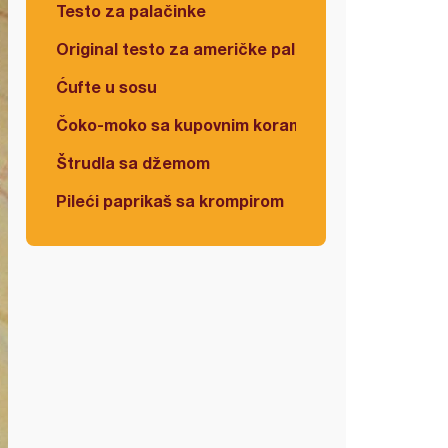
Testo za palačinke
Original testo za američke palačinke
Ćufte u sosu
Čoko-moko sa kupovnim korama
Štrudla sa džemom
Pileći paprikaš sa krompirom