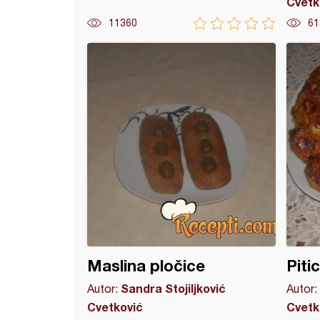
Cvetk
11360
61
e kroasane
Maslina pločice
Piti
Sandra Stojiljković
Autor:
Autor:
Cvetković
Cvetk