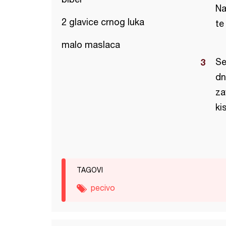
Na
2 glavice crnog luka
te
malo maslaca
Se
dn
za
ki
TAGOVI
pecivo