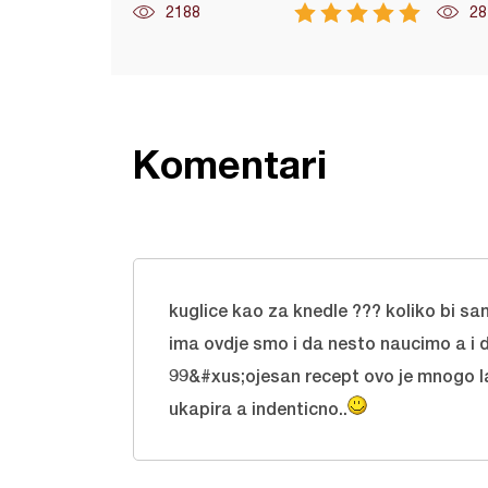
2188
28
Komentari
kuglice kao za knedle ??? koliko bi sa
ima ovdje smo i da nesto naucimo a i 
99&#xus;ojesan recept ovo je mnogo lak
ukapira a indenticno..