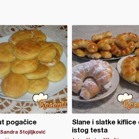
t pogačice
Slane i slatke kiflice
istog testa
Sandra Stojiljković