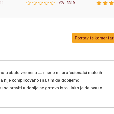
11
3319
Postavite komentar
mo trebalo vremena .... nismo mi profesionalci malo ih
da nije komplikovano i sa tim da dobijemo
se praviti a dobije se gotovo isto.. lako je da svako