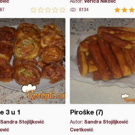
ović
Verica Nikolić
Autor:
87
8134
ce 3 u 1
Piroške (7)
Sandra Stojiljković
Sandra Stojiljković
Autor:
ović
Cvetković