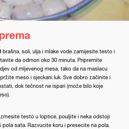
iprema
 brašna, soli, ulja i mlake vode zamijesite testo i
tavite da odmori oko 30 minuta. Pripremite
djev od mljevenog mesa, tako da na maslacu
pržite meso i sjeckani luk. Sve dobro začinite i
nstati, dok tečnost ne ispari (može bilo koje
so).
zmesite testo u loptice, pouljite i neka odstoji
š pola sata. Razvucite koru i presecite na pola.