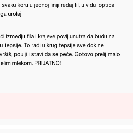
 svaku koru u jednoj liniji redaj fil, u vidu loptica
 ga urolaj.
ći izmedju fila i krajeve povij unutra da budu na
u tepsije. To radi u krug tepsije sve dok ne
vršiš, poulji i stavi da se peče. Gotovo prelij malo
selim mlekom. PRIJATNO!