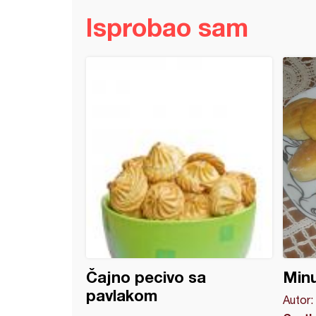
Isprobao sam
ne rolnice (3)
Čajno pecivo sa
Minu
pavlakom
Autor: