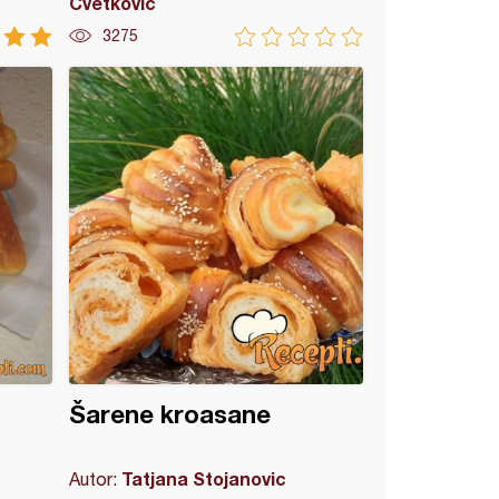
Cvetković
3275
Šarene kroasane
Tatjana Stojanovic
Autor: