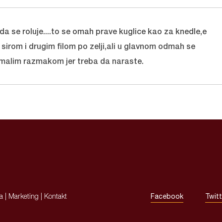
a se roluje....to se omah prave kuglice kao za knedle,e
a sirom i drugim filom po zelji,ali u glavnom odmah se
a malim razmakom jer treba da naraste.
ja
|
Marketing
|
Kontakt
Facebook
Twitt