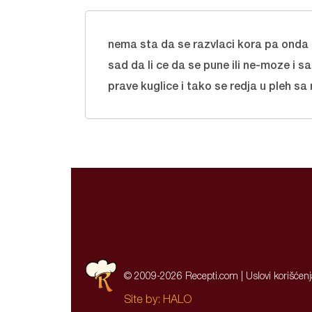
nema sta da se razvlaci kora pa onda d
sad da li ce da se pune ili ne-moze i s
prave kuglice i tako se redja u pleh s
© 2009-2026 Recepti.com |
Uslovi korišćen
Site by:
HALO