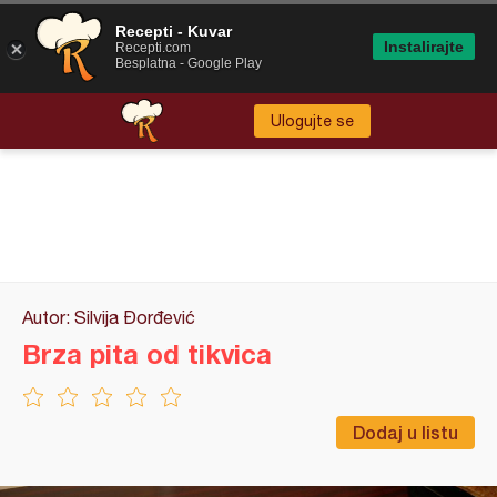
Recepti - Kuvar
Instalirajte
Recepti.com
Besplatna - Google Play
Ulogujte se
Autor: Silvija Đorđević
Brza pita od tikvica
Dodaj u listu