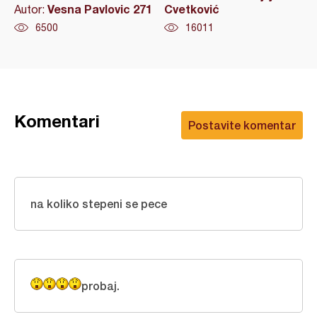
Vesna Pavlovic 271
Cvetković
Autor:
6500
16011
Komentari
Postavite komentar
na koliko stepeni se pece
probaj.