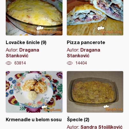
Lovačke šnicle (9)
Pizza pancerote
Dragana
Dragana
Autor:
Autor:
Stanković
Stanković
63814
14404
Krmenadle u belom sosu
Špecle (2)
Sandra Stojiljković
Autor: