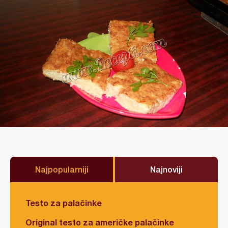
Najpopularniji
Najnoviji
Testo za palačinke
Original testo za američke palačinke