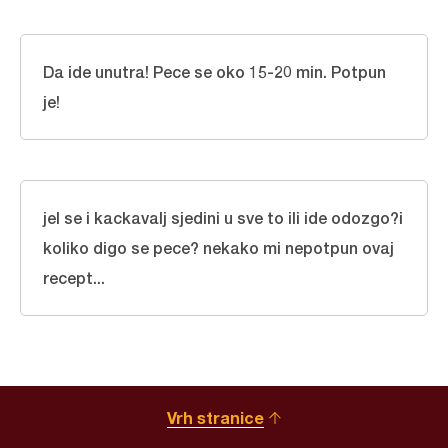
Da ide unutra! Pece se oko 15-20 min. Potpun
je!
jel se i kackavalj sjedini u sve to ili ide odozgo?i
koliko digo se pece? nekako mi nepotpun ovaj
recept...
Vrh stranice