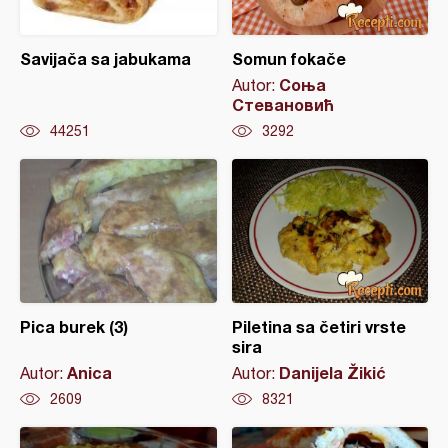
Savijača sa jabukama
Somun fokače
Соња
Autor:
Стевановић
44251
3292
Pica burek (3)
Piletina sa četiri vrste
sira
Anica
Danijela Žikić
Autor:
Autor:
2609
8321