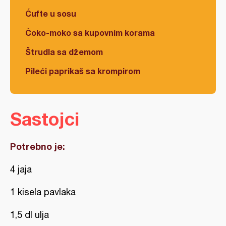
Ćufte u sosu
Čoko-moko sa kupovnim korama
Štrudla sa džemom
Pileći paprikaš sa krompirom
Sastojci
Potrebno je:
4 jaja
1 kisela pavlaka
1,5 dl ulja