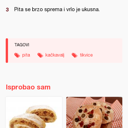
Pita se brzo sprema i vrlo je ukusna.
TAGOVI
pita
kačkavalj
tikvice
Isprobao sam