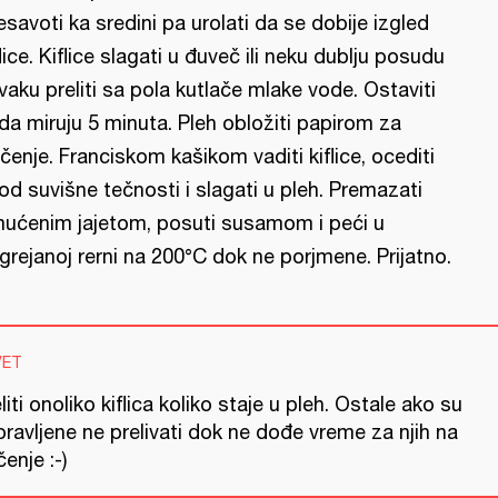
esavoti ka sredini pa urolati da se dobije izgled
flice. Kiflice slagati u đuveč ili neku dublju posudu
svaku preliti sa pola kutlače mlake vode. Ostaviti
 da miruju 5 minuta. Pleh obložiti papirom za
čenje. Franciskom kašikom vaditi kiflice, ocediti
 od suvišne tečnosti i slagati u pleh. Premazati
ućenim jajetom, posuti susamom i peći u
grejanoj rerni na 200°C dok ne porjmene. Prijatno.
VET
liti onoliko kiflica koliko staje u pleh. Ostale ako su
ravljene ne prelivati dok ne dođe vreme za njih na
enje :-)