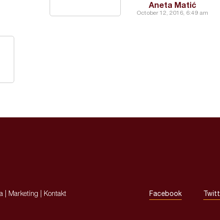
Aneta Matić
October 12, 2016, 6:49 am
ja
|
Marketing
|
Kontakt
Facebook
Twitt