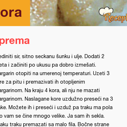
kora
iprema
ediniti sir, sitno seckanu šunku i ulje. Dodati 2
jeta i začiniti po ukusu pa dobro izmešati.
rgarin otopiti na umerenoj temperaturi. Uzeti 3
re za pitu i premazivati ih otopljenim
rgarinom. Na kraju 4 kora, ali nju ne mazati
rgarinom. Naslagane kore uzdužno preseći na 3
ake. Možete ih i preseći i uzduž pa traku ma pola
o vam se čine mnogo velike. Ja sam ih sekla.
aku traku premazati sa malo fila. Bočne strane