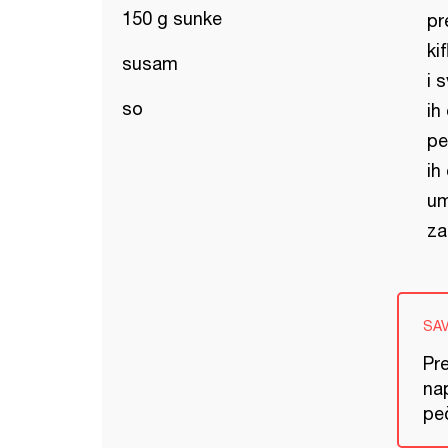
150 g sunke
pr
ki
susam
i 
so
ih
pe
ih
um
za
SA
Pre
nap
peč