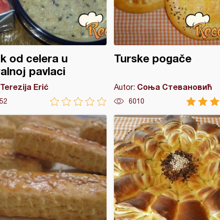
 od celera u
Turske pogače
alnoj pavlaci
Terezija Erić
Соња Стевановић
Autor:
52
6010