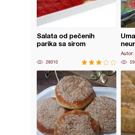
Salata od pečenih
Umak
parika sa sirom
neur
Autor:
28010
59
en nuggets