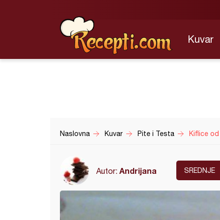
Kuvar
Naslovna
Kuvar
Pite i Testa
Kiflice od
Andrijana
Autor:
SREDNJE