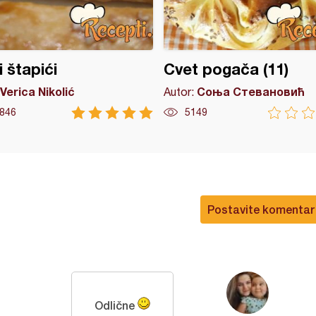
i štapići
Cvet pogača (11)
Verica Nikolić
Соња Стевановић
Autor:
846
5149
Postavite komentar
Odlične