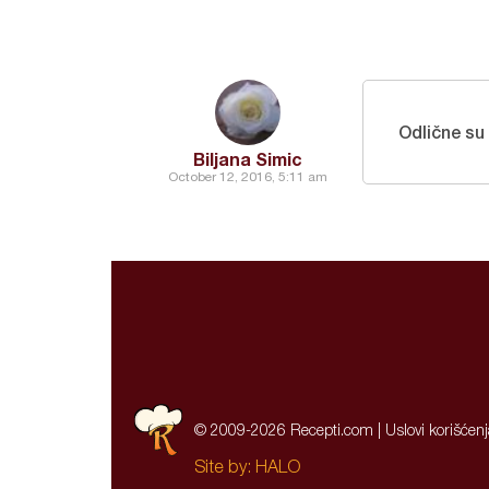
Odlične su
Biljana Simic
October 12, 2016, 5:11 am
© 2009-2026 Recepti.com |
Uslovi korišćen
Site by:
HALO