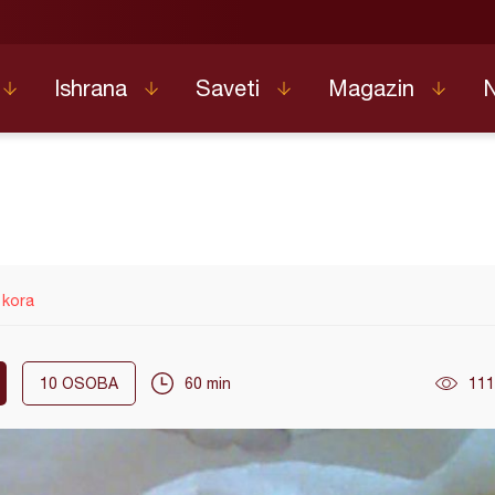
Ishrana
Saveti
Magazin
 kora
10
OSOBA
60 min
111