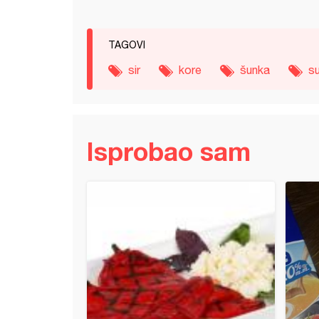
TAGOVI
sir
kore
šunka
s
Isprobao sam
i (2)