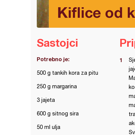
Kiflice od 
Sastojci
Pr
Potrebno je:
Sj
ja
500 g tankih kora za pitu
Ma
250 g margarina
ko
ma
3 jajeta
ma
600 g sitnog sira
tr
ak
50 ml ulja
Sv