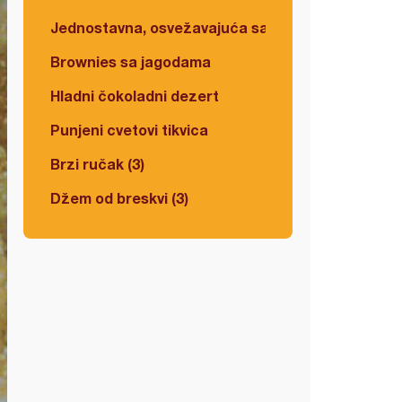
Jednostavna, osvežavajuća salata
Brownies sa jagodama
Hladni čokoladni dezert
Punjeni cvetovi tikvica
Brzi ručak (3)
Džem od breskvi (3)