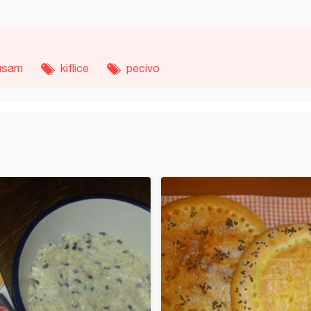
usam
kiflice
pecivo