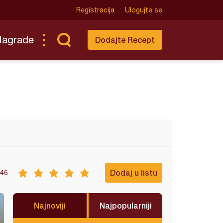
Registracija
Ulogujte se
Nagrade
Dodajte Recept
Dodaj u listu
46
Najnoviji
Najpopularniji