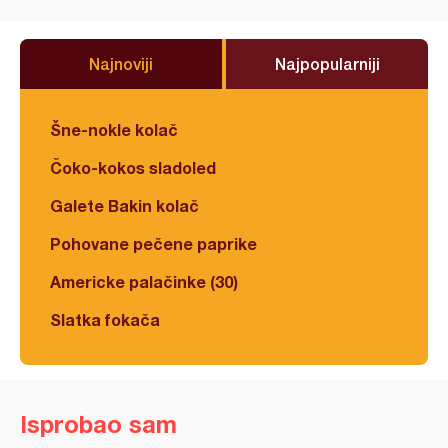
Najnoviji
Najpopularniji
Šne-nokle kolač
Čoko-kokos sladoled
Galete Bakin kolač
Pohovane pečene paprike
Americke palačinke (30)
Slatka fokača
Isprobao sam