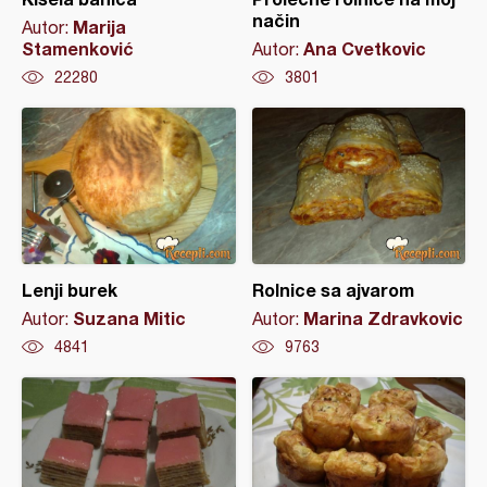
način
Marija
Autor:
Stamenković
Ana Cvetkovic
Autor:
22280
3801
Lenji burek
Rolnice sa ajvarom
Suzana Mitic
Marina Zdravkovic
Autor:
Autor:
4841
9763