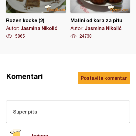
Rozen kocke (2)
Mafini od kora za pitu
Jasmina Nikolić
Jasmina Nikolić
Autor:
Autor:
5865
24738
Komentari
Postavite komentar
Super pita
bojana