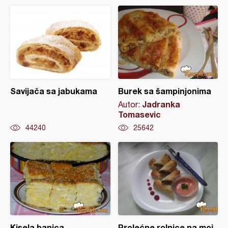
Savijača sa jabukama
Burek sa šampinjonima
Jadranka
Autor:
Tomasevic
44240
25642
Kisela banica
Prolećne rolnice na moj