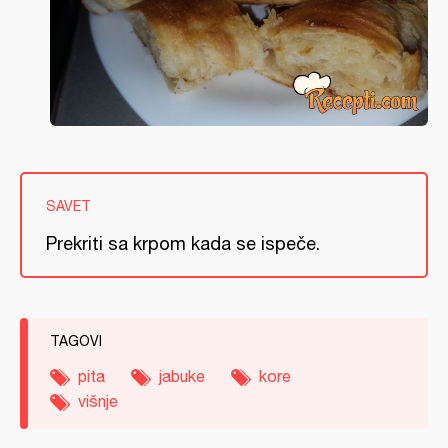
SAVET
Prekriti sa krpom kada se ispeče.
TAGOVI
pita
jabuke
kore
višnje