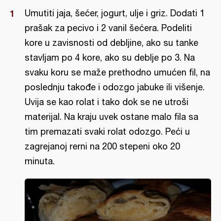
Umutiti jaja, šećer, jogurt, ulje i griz. Dodati 1
prašak za pecivo i 2 vanil šećera. Podeliti
kore u zavisnosti od debljine, ako su tanke
stavljam po 4 kore, ako su deblje po 3. Na
svaku koru se maže prethodno umućen fil, na
poslednju takođe i odozgo jabuke ili višenje.
Uvija se kao rolat i tako dok se ne utroši
materijal. Na kraju uvek ostane malo fila sa
tim premazati svaki rolat odozgo. Peći u
zagrejanoj rerni na 200 stepeni oko 20
minuta.