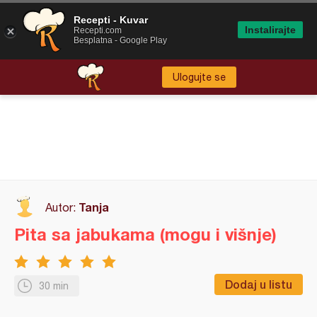
Recepti - Kuvar
Instalirajte
Recepti.com
Besplatna - Google Play
Ulogujte se
Tanja
Autor:
Pita sa jabukama (mogu i višnje)
Dodaj u listu
30 min