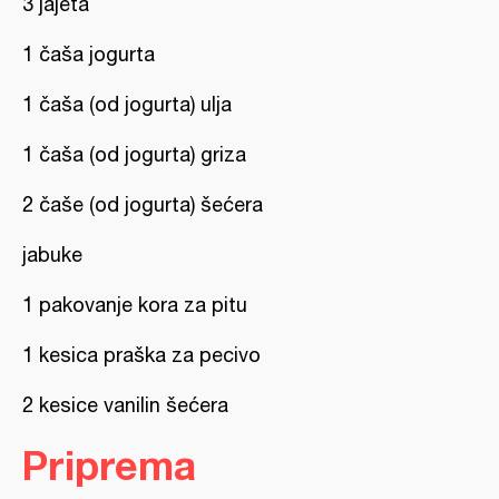
3 jajeta
1 čaša jogurta
1 čaša (od jogurta) ulja
1 čaša (od jogurta) griza
2 čaše (od jogurta) šećera
jabuke
1 pakovanje kora za pitu
1 kesica praška za pecivo
2 kesice vanilin šećera
Priprema