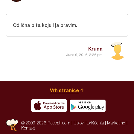
Odlična pita koju i ja pravim.
Kruna
June 9, 2016, 2:26 pm
Vrh stranice
© 2009-2026 Recepti.com |
Uslovi korišćenja
|
Marketing
|
Kontakt