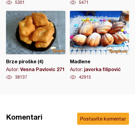
5301
5471
Brze piroške (4)
Madlene
Vesna Pavlovic 271
javorka filipović
Autor:
Autor:
38137
42915
Komentari
Postavite komentar