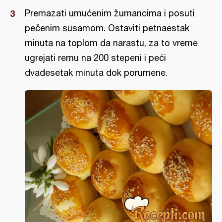
Premazati umućenim žumancima i posuti
pečenim susamom. Ostaviti petnaestak
minuta na toplom da narastu, za to vreme
ugrejati rernu na 200 stepeni i peći
dvadesetak minuta dok porumene.