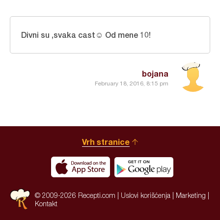
Divni su ,svaka cast☺ Od mene 10!
bojana
February 18, 2016, 8:15 pm
Vrh stranice
© 2009-2026 Recepti.com |
Uslovi korišćenja
|
Marketing
|
Kontakt