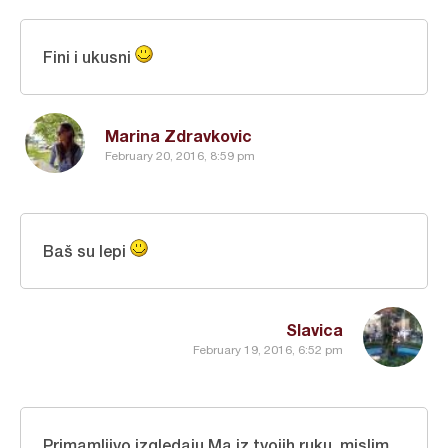
Fini i ukusni
Marina Zdravkovic
February 20, 2016, 8:59 pm
Baš su lepi
Slavica
February 19, 2016, 6:52 pm
Primamljivo izgledaju.Ma iz tvojih ruku .mislim