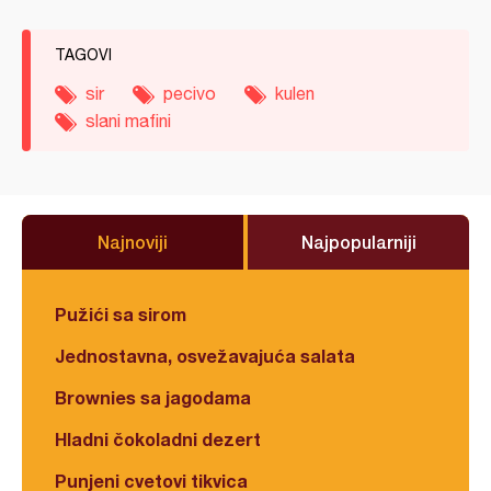
TAGOVI
sir
pecivo
kulen
slani mafini
Najnoviji
Najpopularniji
Pužići sa sirom
Jednostavna, osvežavajuća salata
Brownies sa jagodama
Hladni čokoladni dezert
Punjeni cvetovi tikvica