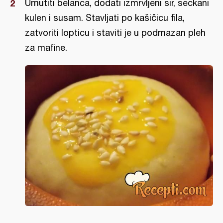
Umutiti belanca, dodati izmrvljeni sir, seckani
kulen i susam. Stavljati po kašičicu fila,
zatvoriti lopticu i staviti je u podmazan pleh
za mafine.