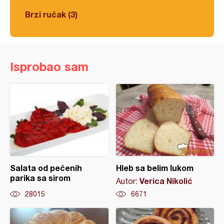
Brzi ručak (3)
Isprobao sam
Salata od pečenih
Hleb sa belim lukom
parika sa sirom
Verica Nikolić
Autor:
28015
6671