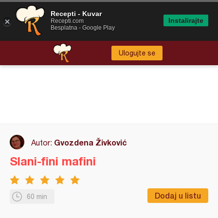
Recepti - Kuvar
Instalirajte
Recepti.com
Besplatna - Google Play
Ulogujte se
Gvozdena Živković
Autor:
Slani-fini mafini
Dodaj u listu
60 min