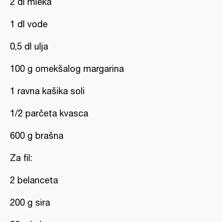
2 dl mleka
1 dl vode
0,5 dl ulja
100 g omekšalog margarina
1 ravna kašika soli
1/2 parčeta kvasca
600 g brašna
Za fil:
2 belanceta
200 g sira