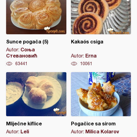
Sunce pogača (5)
Kakaós csiga
Соња
Autor:
Стевановић
Erna
Autor:
63441
10061
Mliječne kiflice
Pogačice sa sirom
Leli
Milica Kolarov
Autor:
Autor: