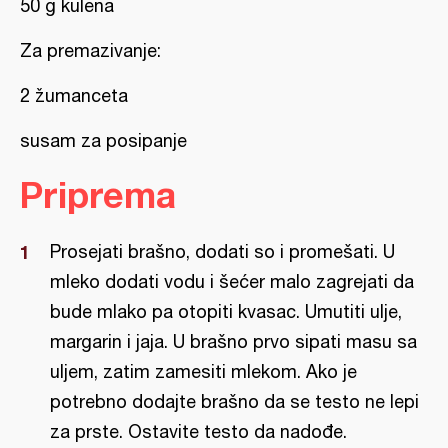
50 g kulena
Za premazivanje:
2 žumanceta
susam za posipanje
Priprema
Prosejati brašno, dodati so i promešati. U
mleko dodati vodu i šećer malo zagrejati da
bude mlako pa otopiti kvasac. Umutiti ulje,
margarin i jaja. U brašno prvo sipati masu sa
uljem, zatim zamesiti mlekom. Ako je
potrebno dodajte brašno da se testo ne lepi
za prste. Ostavite testo da nadođe.